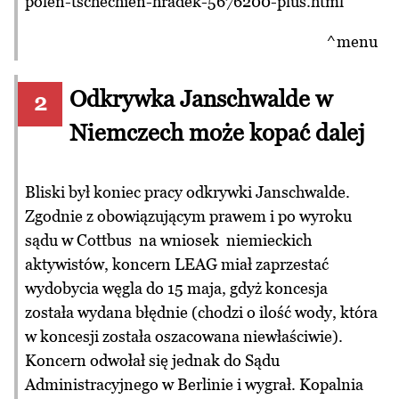
polen-tschechien-hradek-5676200-plus.html
^menu
Odkrywka Janschwalde w
2
Niemczech może kopać dalej
Bliski był koniec pracy odkrywki Janschwalde.
Zgodnie z obowiązującym prawem i po wyroku
sądu w Cottbus na wniosek niemieckich
aktywistów, koncern LEAG miał zaprzestać
wydobycia węgla do 15 maja, gdyż koncesja
została wydana błędnie (chodzi o ilość wody, która
w koncesji została oszacowana niewłaściwie).
Koncern odwołał się jednak do Sądu
Administracyjnego w Berlinie i wygrał. Kopalnia