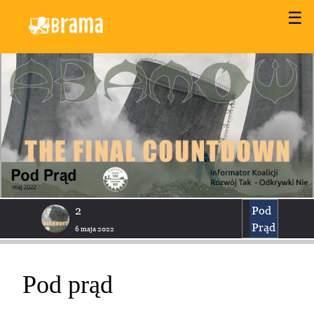
☰
2
Pod
Prąd
6 maja 2022
Pod prąd