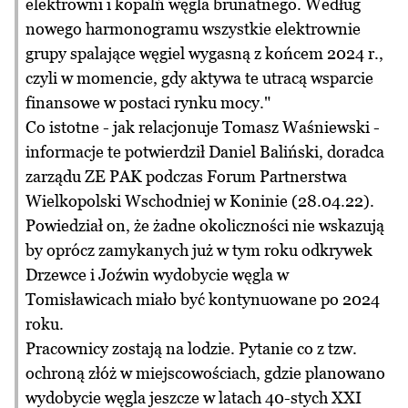
elektrowni i kopalń węgla brunatnego. Według
nowego harmonogramu wszystkie elektrownie
grupy spalające węgiel wygasną z końcem 2024 r.,
czyli w momencie, gdy aktywa te utracą wsparcie
finansowe w postaci rynku mocy."
Co istotne - jak relacjonuje Tomasz Waśniewski -
informacje te potwierdził Daniel Baliński, doradca
zarządu ZE PAK podczas Forum Partnerstwa
Wielkopolski Wschodniej w Koninie (28.04.22).
Powiedział on, że żadne okoliczności nie wskazują
by oprócz zamykanych już w tym roku odkrywek
Drzewce i Joźwin wydobycie węgla w
Tomisławicach miało być kontynuowane po 2024
roku.
Pracownicy zostają na lodzie. Pytanie co z tzw.
ochroną złóż w miejscowościach, gdzie planowano
wydobycie węgla jeszcze w latach 40-stych XXI