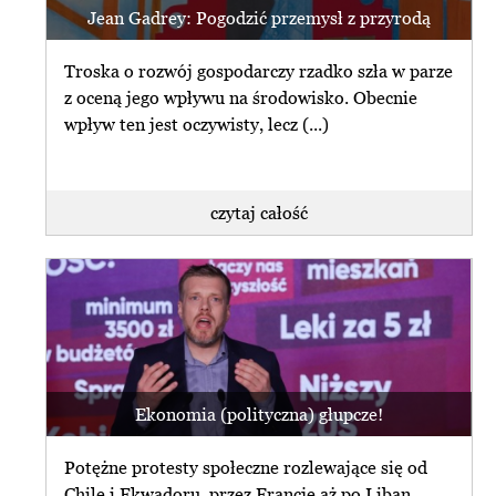
Jean Gadrey: Pogodzić przemysł z przyrodą
Troska o rozwój gospodarczy rzadko szła w parze
z oceną jego wpływu na środowisko. Obecnie
wpływ ten jest oczywisty, lecz (...)
czytaj całość
Ekonomia (polityczna) głupcze!
Potężne protesty społeczne rozlewające się od
Chile i Ekwadoru, przez Francję aż po Liban