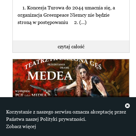
1. Koncesja Turowa do 2044 umacnia się, a
organizacja Greenpeace Niemcy nie będzie
stroną w postępowaniu 2. (...)
czytaj całość
Pod prąd wrzesień 2025
Korzystanie z naszego serwisu oznacza akceptację przez
1. Kopalnia Turów „niszczona” przez PGE 2.
Państwa naszej Polityki prywatności.
Społeczeństwo w Bogatyni odczuwa „zerwanie”
Zobacz więcej
kontaktu 3. Unia Europejska (...)