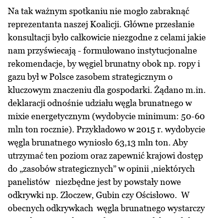
Na tak ważnym spotkaniu nie mogło zabraknąć
reprezentanta naszej Koalicji. Główne przesłanie
konsultacji było całkowicie niezgodne z celami jakie
nam przyświecają - formułowano instytucjonalne
rekomendacje, by węgiel brunatny obok np. ropy i
gazu był w Polsce zasobem strategicznym o
kluczowym znaczeniu dla gospodarki. Żądano m.in.
deklaracji odnośnie udziału węgla brunatnego w
mixie energetycznym (wydobycie minimum: 50-60
mln ton rocznie). Przykładowo w 2015 r. wydobycie
węgla brunatnego wyniosło 63,13 mln ton. Aby
utrzymać ten poziom oraz zapewnić krajowi dostęp
do „zasobów strategicznych” w opinii ,niektórych
panelistów niezbędne jest by powstały nowe
odkrywki np. Złoczew, Gubin czy Ościsłowo. W
obecnych odkrywkach węgla brunatnego wystarczy