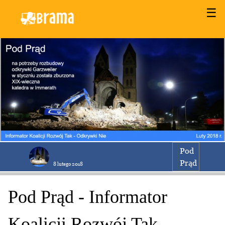
☰
Pod
Prąd
8 lutego 2018
Pod Prąd - Informator
Koalicji Rozwój Tak -