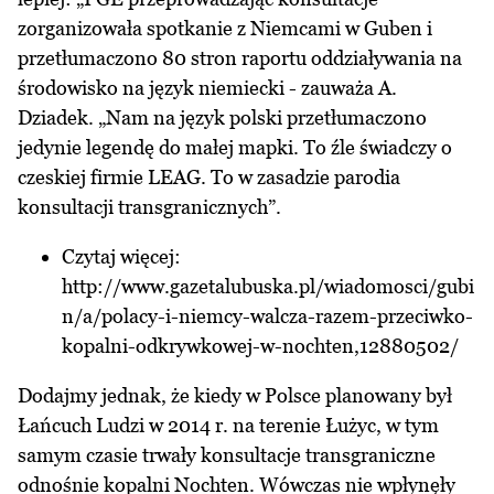
zorganizowała spotkanie z Niemcami w Guben i
przetłumaczono 80 stron raportu oddziaływania na
środowisko na język niemiecki - zauważa A.
Dziadek. „Nam na język polski przetłumaczono
jedynie legendę do małej mapki. To źle świadczy o
czeskiej firmie LEAG. To w zasadzie parodia
konsultacji transgranicznych”.
Czytaj więcej:
http://www.gazetalubuska.pl/wiadomosci/gubi
n/a/polacy-i-niemcy-walcza-razem-przeciwko-
kopalni-odkrywkowej-w-nochten,12880502/
Dodajmy jednak, że kiedy w Polsce planowany był
Łańcuch Ludzi w 2014 r. na terenie Łużyc, w tym
samym czasie trwały konsultacje transgraniczne
odnośnie kopalni Nochten. Wówczas nie wpłynęły