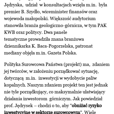
Jędryska, udział w konsultacjach wzięła m.in. była
premier B. Szydło, wiceminister finansów oraz
wojewoda małopolski. Większość audytorium
stanowiła branża geologiczno-górnicza, w tym PAK
KWB oraz politycy. Dwa panele
tematyczne prowadziła znana branżowa
dziennikarka K. Baca-Pogorzelska, patronat
mediany objęła m.in. Gazeta Polska.
Polityka Surowcowa Państwa (projekt) ma, zdaniem
jej twórców, w założeniu porządkować sytuację,
dotyczącą m.in. inwestycji w wydobycie paliw
kopalnych. Naszym zdaniem projekt ten jest jednak
nie tyle porządkujący, co maksymalnie ułatwiający
działania inwestorom górniczym. Jak powiedział
prof. Jędrysek – chodzi o to, aby "
obniżać ryzyko
inwestycyjne w sektorze surowcowym
". Wiele