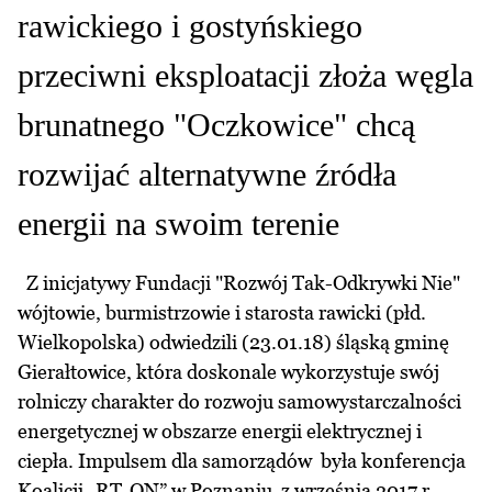
rawickiego i gostyńskiego
przeciwni eksploatacji złoża węgla
brunatnego "Oczkowice" chcą
rozwijać alternatywne źródła
energii na swoim terenie
Z inicjatywy Fundacji "Rozwój Tak-Odkrywki Nie"
wójtowie, burmistrzowie i starosta rawicki (płd.
Wielkopolska) odwiedzili (23.01.18) śląską gminę
Gierałtowice, która doskonale wykorzystuje swój
rolniczy charakter do rozwoju samowystarczalności
energetycznej w obszarze energii elektrycznej i
ciepła. Impulsem dla samorządów była konferencja
Koalicji „RT-ON” w Poznaniu z września 2017 r.