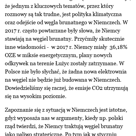
że jednym z kluczowych tematów, przez który
rozmowy są tak trudne, jest polityka klimatyczna
oraz odejście od węgla brunatnego w Niemczech. W
2017 r. często powtarzane były słowa, że Niemcy
stawiają na węgiel brunatny. Przyćmiły skutecznie
inne wiadomości - w 2017 r. Niemcy miały 36,18%
OZE
w miksie energetycznym, plany nowych
odkrywek na terenie Łużyc zostały zatrzymane. W
Polsce nie było słychać, że żadna nowa elektrownia
na węgiel nie będzie już budowana w Niemczech.
Dowiedzieliśmy się raczej, że emisje CO2 utrzymują
się na wysokim poziomie.
Zapoznanie się z sytuacją w Niemczech jest istotne,
gdyż wyposaża nas w argumenty, kiedy np. polski
rząd twierdzi, że Niemcy traktują węgiel brunatny
jako paliwo strategiczne. Po tym jak w styczniu