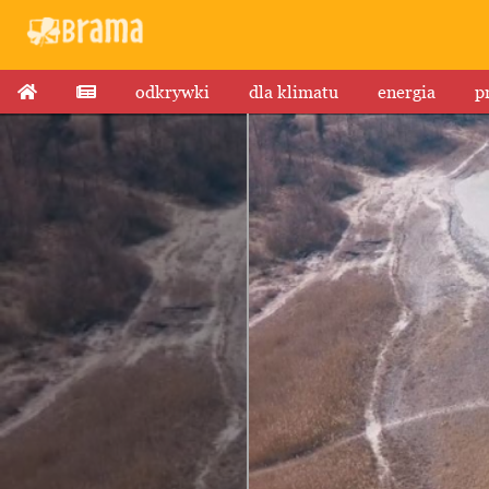
odkrywki
dla klimatu
energia
p