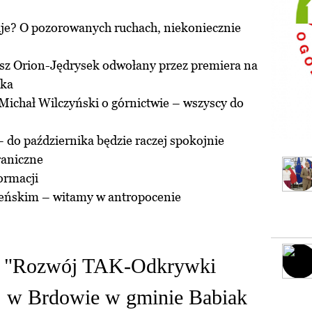
je? O pozorowanych ruchach, niekoniecznie
sz Orion-Jędrysek odwołany przez premiera na
ska
Michał Wilczyński o górnictwie – wszyscy do
do października będzie raczej spokojnie
raniczne
ormacji
ieńskim – witamy w antropocenie
cji "Rozwój TAK-Odkrywki
. w Brdowie w gminie Babiak