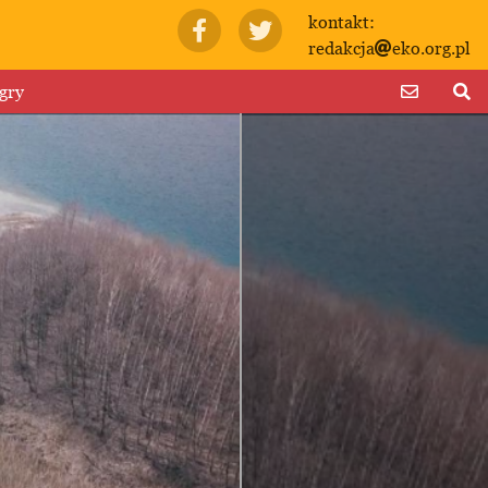
kontakt:
redakcja
eko.org.pl
gry