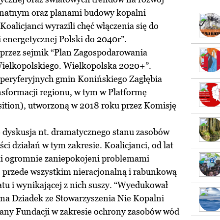
unatnym oraz planami budowy kopalni
alicjanci wyrazili chęć włączenia się do
i energetycznej Polski do 2040r”.
 przez sejmik “Plan Zagospodarowania
ielkopolskiego. Wielkopolska 2020+”.
peryferyjnych gmin Konińskiego Zagłębia
sformacji regionu, w tym w Platformę
ition), utworzoną w 2018 roku przez Komisję
ę dyskusja nt. dramatycznego stanu zasobów
i działań w tym zakresie. Koalicjanci, od lat
li ogromnie zaniepokojeni problemami
 przede wszystkim nieracjonalną i rabunkową
tu i wynikającej z nich suszy. “Wyedukował
Anna Dziadek ze Stowarzyszenia Nie Kopalni
any Fundacji w zakresie ochrony zasobów wód