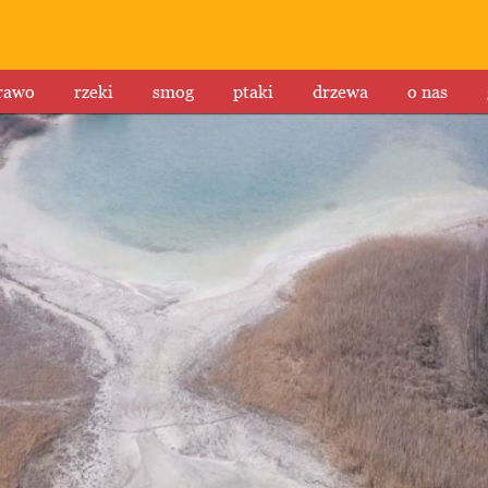
rawo
rzeki
smog
ptaki
drzewa
o nas