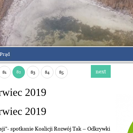
Prąd
next
82
81
83
84
85
rwiec 2019
rwiec 2019
ji”- spotkanie Koalicji Rozwój Tak – Odkrywki