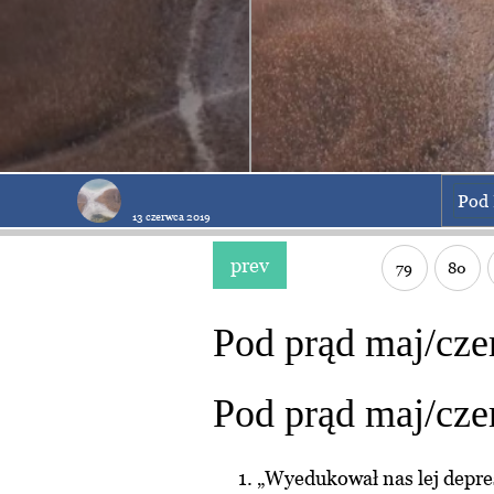
Pod 
13 czerwca 2019
prev
79
80
Pod prąd maj/cze
Pod prąd maj/cze
„Wyedukował nas lej depres