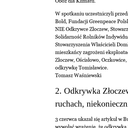
Obóz dla Klimatu.
W spotkaniu uczestniczyli prze
Bold, Fundacji Greenpeace Pol
NIE Odkrywce Złoczew, Stowarz
Solidarność Rolników Indywidua
Stowarzyszenia Właścicieli Do
mieszkańcy zagrożeni eksploata
Złoczew, Ościsłowo, Oczkowice,
odkrywkę Tomisławice.
Tomasz Waśniewski
2. Odkrywka Złocze
ruchach, niekoniecz
3 czerwca ukazał się artykuł w B
wywołać wrażenie, że odkrywka 