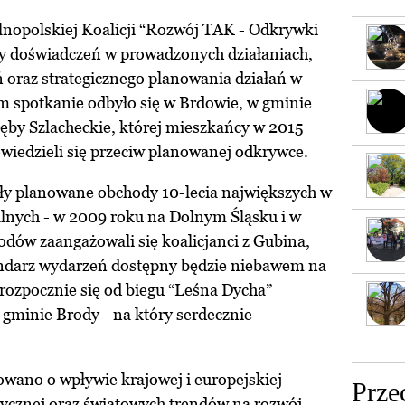
ólnopolskiej Koalicji “Rozwój TAK - Odkrywki
ny doświadczeń w prowadzonych działaniach,
oraz strategicznego planowania działań w
m spotkanie odbyło się w Brdowie, w gminie
ęby Szlacheckie, której mieszkańcy w 2015
iedzieli się przeciw planowanej odkrywce.
ły planowane obchody 10-lecia największych w
lnych - w 2009 roku na Dolnym Śląsku i w
dów zaangażowali się koalicjanci z Gubina,
endarz wydarzeń dostępny będzie niebawem na
rozpocznie się od biegu “Leśna Dycha”
gminie Brody - na który serdecznie
wano o wpływie krajowej i europejskiej
Prze
tycznej oraz światowych trendów na rozwój