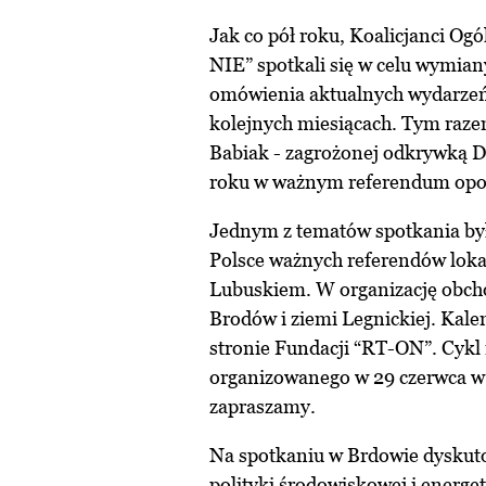
Jak co pół roku, Koalicjanci Og
NIE” spotkali się w celu wymia
omówienia aktualnych wydarzeń 
kolejnych miesiącach. Tym raze
Babiak - zagrożonej odkrywką D
roku w ważnym referendum opow
Jednym z tematów spotkania by
Polsce ważnych referendów loka
Lubuskiem. W organizację obcho
Brodów i ziemi Legnickiej. Kal
stronie Fundacji “RT-ON”. Cykl 
organizowanego w 29 czerwca w 
zapraszamy.
Na spotkaniu w Brdowie dyskuto
polityki środowiskowej i energe