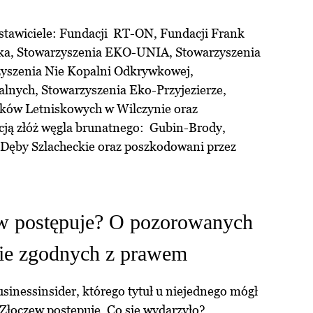
dstawiciele: Fundacji RT-ON, Fundacji Frank
ska, Stowarzyszenia EKO-UNIA, Stowarzyszenia
yszenia Nie Kopalni Odkrywkowej,
lnych, Stowarzyszenia Eko-Przyjezierze,
mków Letniskowych w Wilczynie oraz
cją złóż węgla brunatnego: Gubin-Brody,
 Dęby Szlacheckie oraz poszkodowani przez
w postępuje? O pozorowanych
nie zgodnych z prawem
usinessinsider, którego tytuł u niejednego mógł
Złoczew postępuje. Co się wydarzyło?