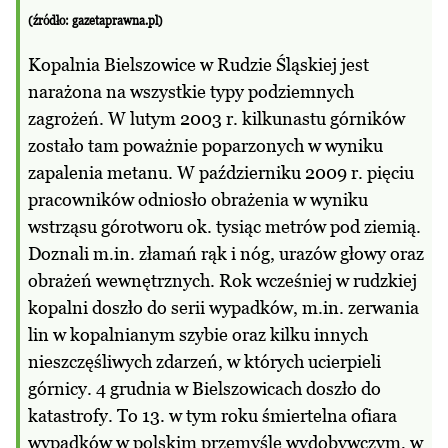
(źródło: gazetaprawna.pl)
Kopalnia Bielszowice w Rudzie Śląskiej jest
narażona na wszystkie typy podziemnych
zagrożeń. W lutym 2003 r. kilkunastu górników
zostało tam poważnie poparzonych w wyniku
zapalenia metanu. W październiku 2009 r. pięciu
pracowników odniosło obrażenia w wyniku
wstrząsu górotworu ok. tysiąc metrów pod ziemią.
Doznali m.in. złamań rąk i nóg, urazów głowy oraz
obrażeń wewnętrznych. Rok wcześniej w rudzkiej
kopalni doszło do serii wypadków, m.in. zerwania
lin w kopalnianym szybie oraz kilku innych
nieszczęśliwych zdarzeń, w których ucierpieli
górnicy. 4 grudnia w Bielszowicach doszło do
katastrofy. To 13. w tym roku śmiertelna ofiara
wypadków w polskim przemyśle wydobywczym, w