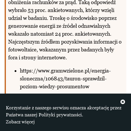
obniżenia rachunków za prąd. Taką odpowiedź
wybrało 53 proc. ankietowanych, którzy wzięli
udział w badaniu. Troskę o środowisko poprzez
generowanie energii ze źródeł odnawialnych
wskazało natomiast 24 proc. ankietowanych.
Najczęstszym źródłem pozyskiwania informacji o
fotowoltaice, wskazanym przez badanych były
fora i strony internetowe.
https://www.gramwzielone.pl/energia-
sloneczna/106843/tauron-sprawdzil-
poziom-wiedzy-prosumentow
Korzystanie z naszego serwisu oznacza akceptację przez
Brak inwestycji w sieci powodem zmiany
Państwa naszej Polityki prywatności.
prawa OZE?
Zobacz więcej