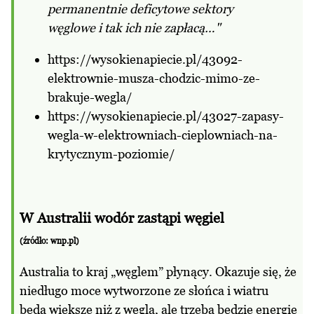
permanentnie deficytowe sektory
węglowe i tak ich nie zapłacą…"
https://wysokienapiecie.pl/43092-
elektrownie-musza-chodzic-mimo-ze-
brakuje-wegla/
https://wysokienapiecie.pl/43027-zapasy-
wegla-w-elektrowniach-cieplowniach-na-
krytycznym-poziomie/
W Australii wodór zastąpi węgiel
(źródło: wnp.pl)
Australia to kraj „węglem” płynący. Okazuje się, że
niedługo moce wytworzone ze słońca i wiatru
będą większe niż z węgla, ale trzeba będzie energię