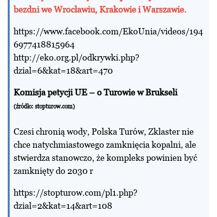
bezdni we Wrocławiu, Krakowie i Warszawie.
https://www.facebook.com/EkoUnia/videos/194
6977418815964
http://eko.org.pl/odkrywki.php?
dzial=6&kat=18&art=470
Komisja petycji UE – o Turowie w Brukseli
(źródło: stopturow.com)
Czesi chronią wody, Polska Turów, Zklaster nie
chce natychmiastowego zamknięcia kopalni, ale
stwierdza stanowczo, że kompleks powinien być
zamknięty do 2030 r
https://stopturow.com/pl1.php?
dzial=2&kat=14&art=108