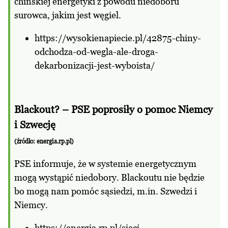
chińskiej energetyki z powodu niedoboru
surowca, jakim jest węgiel.
https://wysokienapiecie.pl/42875-chiny-
odchodza-od-wegla-ale-droga-
dekarbonizacji-jest-wyboista/
Blackout? – PSE poprosiły o pomoc Niemcy
i Szwecję
(źródło: energia.rp.pl)
PSE informuje, że w systemie energetycznym
mogą wystąpić niedobory. Blackoutu nie będzie
bo mogą nam pomóc sąsiedzi, m.in. Szwedzi i
Niemcy.
https://energia.rp.pl/sieci-