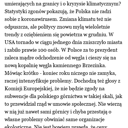
umierających na granicy i o kryzysie klimatycznym?
Statystyki zgonów pokazują, że Polska nie radzi
sobie z koronawirusem. Zmiana klimatu też nie
odpuszcza, ale politycy znowu mylą wieloletnie
trendy z oziębieniem się powietrza w grudniu. W
USA tornado w ciągu jednego dnia zniszczyło miasta
i zabiło prawie 100 osób. W Polsce za to prezydent
zaleca mądre odchodzenie od węgla i cieszy się na
nową kopalnię węgla kamiennego Brzezinka.
Mówiąc krótko - koniec roku niczego nie zamyka,
raczej intensyfikuje problemy. Dochodzą też głosy z
Komisji Europejskiej, że nie będzie zgody na
subwencje dla polskiego górnictwa w takiej skali, jak
to przewidział rząd w umowie społecznej. Nie wierzą
w nią już nawet sami górnicy i chyba przestają o
własne problemy obwiniać same organizacje
ekologiczne. Nie jest bowiem prawdą, że ceny