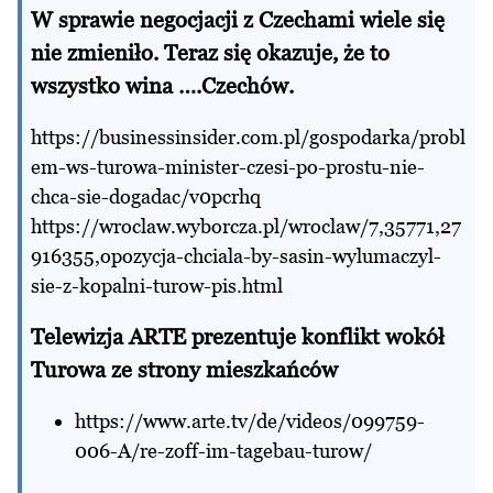
W sprawie negocjacji z Czechami wiele się
nie zmieniło. Teraz się okazuje, że to
wszystko wina ….Czechów.
https://businessinsider.com.pl/gospodarka/probl
em-ws-turowa-minister-czesi-po-prostu-nie-
chca-sie-dogadac/v0pcrhq
https://wroclaw.wyborcza.pl/wroclaw/7,35771,27
916355,opozycja-chciala-by-sasin-wylumaczyl-
sie-z-kopalni-turow-pis.html
Telewizja ARTE prezentuje konflikt wokół
Turowa ze strony mieszkańców
https://www.arte.tv/de/videos/099759-
006-A/re-zoff-im-tagebau-turow/