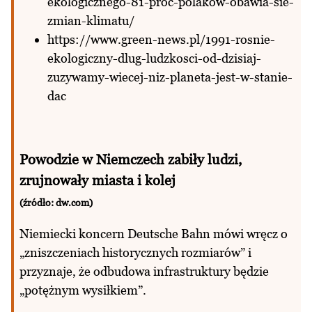
ekologicznego-81-proc-polakow-obawia-sie-
zmian-klimatu/
https://www.green-news.pl/1991-rosnie-
ekologiczny-dlug-ludzkosci-od-dzisiaj-
zuzywamy-wiecej-niz-planeta-jest-w-stanie-
dac
Powodzie w Niemczech zabiły ludzi,
zrujnowały miasta i kolej
(źródło: dw.com)
Niemiecki koncern Deutsche Bahn mówi wręcz o
„zniszczeniach historycznych rozmiarów” i
przyznaje, że odbudowa infrastruktury będzie
„potężnym wysiłkiem”.