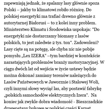
zapewniają jednak, że spalamy lasy głównie spoza
Polski – jakby to klimatowi robiło różnicę. Do
polskiej energetyki ma trafiać drewno głównie z
autorytarnej Białorusi – to z kolei inny problem.
Ministerstwo Klimatu i Środowiska uspokaja: "Do
energetyki nie dostarczamy biomasy z lasów
polskich, to jest zaledwie 2 tys. ton". Zadowoleni?
Lasy cięte są na potęgę, ale chyba nic nie pobije
pomysłu „Lex IZERA” –tym bardziej w kontekście
narastających problemów branży motoryzacyjnej. W
ciągu dwóch lat od wejścia w życie ustawy będzie
można dokonać zamiany terenów należących do
Lasów Państwowych w Jaworznie i Stalowej Woli,
czyli innymi słowy wyciąć las, aby postawić fabrykę
„polskich samochodów elektrycznych Izera”. Na
koniec jak zwykle dobra wiadomość - Bieszczadzkie
drzewostany bukowe w polskiej części Karpat