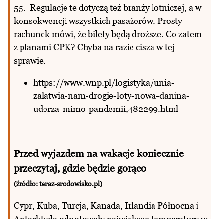
55. Regulacje te dotyczą też branży lotniczej, a w
konsekwencji wszystkich pasażerów. Prosty
rachunek mówi, że bilety będą droższe. Co zatem
z planami CPK? Chyba na razie cisza w tej
sprawie.
https://www.wnp.pl/logistyka/unia-
zalatwia-nam-drogie-loty-nowa-danina-
uderza-mimo-pandemii,482299.html
Przed wyjazdem na wakacje koniecznie
przeczytaj, gdzie będzie gorąco
(źródło: teraz-srodowisko.pl)
Cypr, Kuba, Turcja, Kanada, Irlandia Północna i
Antarktyda odnotowały największe temperatury w