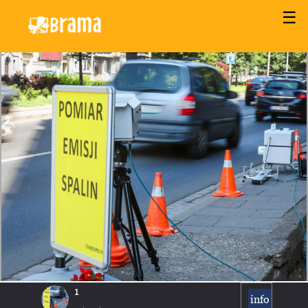
☰
1
info