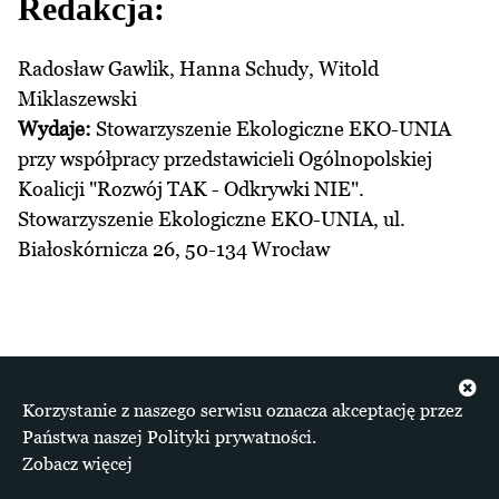
Redakcja:
Radosław Gawlik, Hanna Schudy, Witold
Miklaszewski
Wydaje:
Stowarzyszenie Ekologiczne EKO-UNIA
przy współpracy przedstawicieli Ogólnopolskiej
Koalicji "Rozwój TAK - Odkrywki NIE".
Stowarzyszenie Ekologiczne EKO-UNIA, ul.
Białoskórnicza 26, 50-134 Wrocław
Pierwsza debata o bezpieczeństwie klimatycznym
Korzystanie z naszego serwisu oznacza akceptację przez
Polski w Sejmie.
Państwa naszej Polityki prywatności.
Zobacz więcej
Newsletter/ Obserwator TEPP (Transformacji