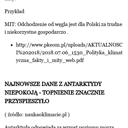
Przykład
MIT: Odchodzenie od węgla jest dla Polski za trudne
i niekorzystne gospodarczo .
http://www.pkeom.pl/uploads/AKTUALNOSC
I%202018/2018.07.06_1530_Polityka_klimat
yczna_fakty_i_mity_web.pdf
NAJNOWSZE DANE Z ANTARKTYDY
NIEPOKOJĄ - TOPNIENIE ZNACZNIE
PRZYSPIESZYŁO
( źródło:
naukaoklimacie.pl
)
Antarktyda odpowiada za wzrost poziomu morza