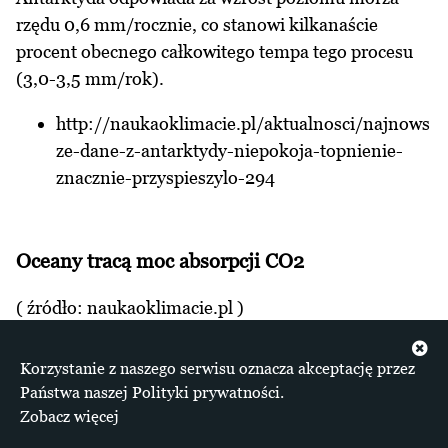
rzędu 0,6 mm/rocznie, co stanowi kilkanaście
procent obecnego całkowitego tempa tego procesu
(3,0-3,5 mm/rok).
http://naukaoklimacie.pl/aktualnosci/najnows
ze-dane-z-antarktydy-niepokoja-topnienie-
znacznie-przyspieszylo-294
Oceany tracą moc absorpcji CO2
( źródło: naukaoklimacie.pl )
Zmiany zachodzące w składzie chemicznym wody
Korzystanie z naszego serwisu oznacza akceptację przez
wraz ze wzrostem temperatury wody wpływają na
Państwa naszej Polityki prywatności.
fitoplankton, stanowiący podstawę morskiego cyklu
Zobacz więcej
węglowego. Oceany pełniły dotąd ważną rolę