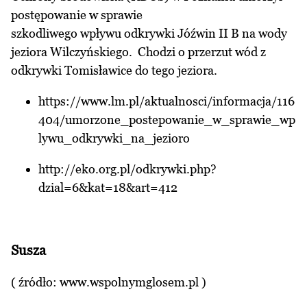
postępowanie w sprawie
szkodliwego wpływu odkrywki Jóźwin II B na wody
jeziora Wilczyńskiego. Chodzi o przerzut wód z
odkrywki Tomisławice do tego jeziora.
https://www.lm.pl/aktualnosci/informacja/116
404/umorzone_postepowanie_w_sprawie_wp
lywu_odkrywki_na_jezioro
http://eko.org.pl/odkrywki.php?
dzial=6&kat=18&art=412
Susza
( źródło:
www.wspolnymglosem.pl
)