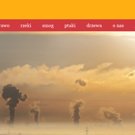
rawo
rzeki
smog
ptaki
drzewa
o nas