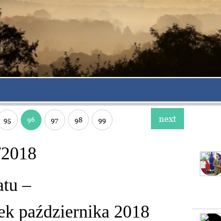
next
96
95
97
98
99
/2018
atu –
tek października 2018