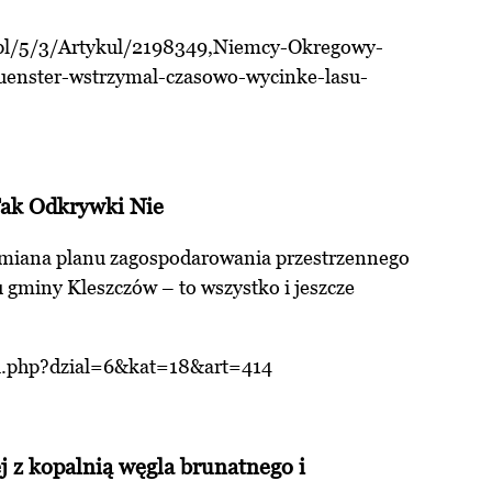
.pl/5/3/Artykul/2198349,Niemcy-Okregowy-
enster-wstrzymal-czasowo-wycinke-lasu-
Tak Odkrywki Nie
zmiana planu zagospodarowania przestrzennego
u gminy Kleszczów – to wszystko i jeszcze
ki.php?dzial=6&kat=18&art=414
j z kopalnią węgla brunatnego i