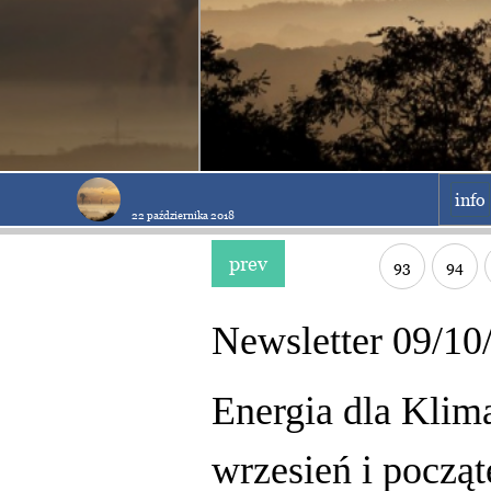
info
22 października 2018
prev
93
94
Newsletter 09/10
Energia dla Klim
wrzesień i począ