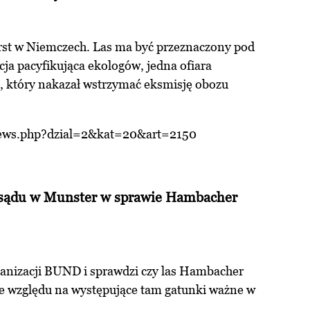
rst w Niemczech. Las ma być przeznaczony pod
cja pacyfikująca ekologów, jedna ofiara
u, który nakazał wstrzymać eksmisję obozu
news.php?dzial=2&kat=20&art=2150
sądu w Munster w sprawie Hambacher
rganizacji BUND i sprawdzi czy las Hambacher
ze względu na występujące tam gatunki ważne w