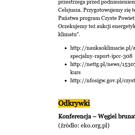
przestrzega przed podniesieniem
Celsjusza. Przygotowujemy się t
Państwa program Czyste Powietr
Oczekujemy też aukcji energetyk
klimatu”.
http://naukaoklimacie.pl/a
specjalny-raport-ipcc-308
http://nettg.pl/news/153
kurs
http://nfosigw.gov.pl/czys
Odkrywki
Konferencja – W
ęgiel bruna
(źródło:
eko.org.pl
)