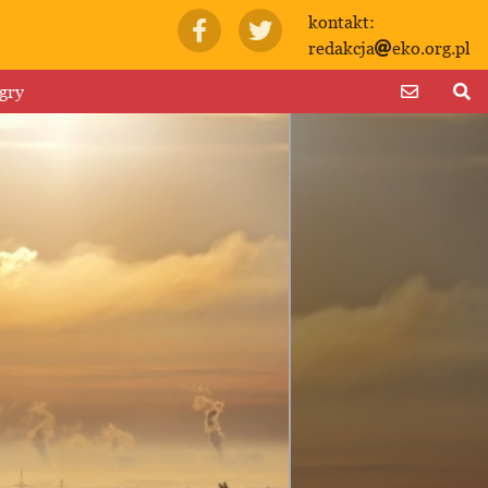
kontakt:
redakcja
eko.org.pl
gry