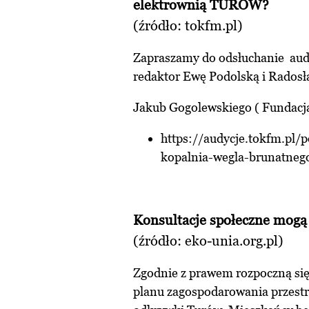
elektrownią TURÓW?
(źródło:
tokfm.pl
)
Zapraszamy do odsłuchanie audy
redaktor Ewę Podolską i Rados
Jakub Gogolewskiego ( Fundac
https://audycje.tokfm.pl/
kopalnia-wegla-brunatne
Konsultacje społeczne mogą
(źródło:
eko-unia.org.pl
)
Zgodnie z prawem rozpoczną się
planu zagospodarowania przestr