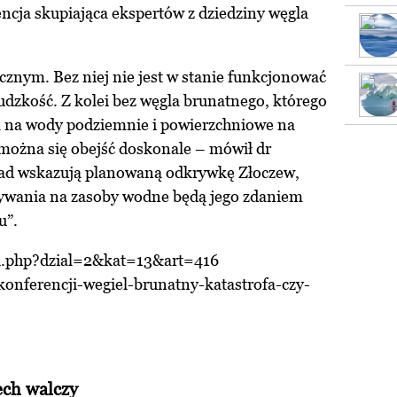
ncja skupiająca ekspertów z dziedziny węgla
cznym. Bez niej nie jest w stanie funkcjonować
 ludzkość. Z kolei bez węgla brunatnego, którego
a na wody podziemnie i powierzchniowe na
można się obejść doskonale – mówił dr
kład wskazują planowaną odkrywkę Złoczew,
ływania na zasoby wodne będą jego zdaniem
u”.
ki.php?dzial=2&kat=13&art=416
konferencji-wegiel-brunatny-katastrofa-czy-
ch walczy