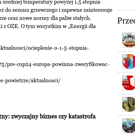
 średniej temperatury powyżej 1.5 stopnia
eż do sezonu grzewczego i zapewne zainteresuje
ze oraz nowe normy dla paliw stałych.
Prze
i z OZE. O tym wszystkim w „Energii dla
ktualnosci/ocieplenie-o-1-5-stopnia-
075/pre-cop24-europa-powinna-zweryfikowac-
te-powietrze/aktualnosci/
tny: zwyczajny biznes czy katastrofa