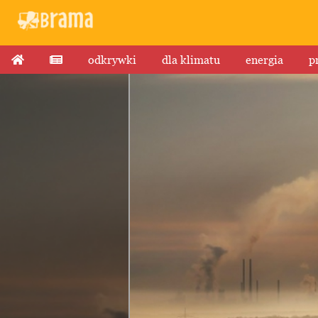
odkrywki
dla klimatu
energia
p