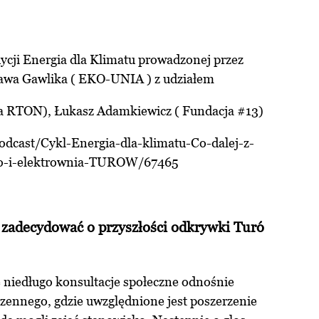
cji Energia dla Klimatu prowadzonej przez
ława Gawlika ( EKO-UNIA ) z udziałem
ja RTON),
Łukasz Adamkiewicz
( Fundacja #13)
podcast/Cykl-Energia-dla-klimatu-Co-dalej-z-
go-i-elektrownia-TUROW/67465
 zadecydować o przyszłości odkrywki Turó
 niedługo konsultacje społeczne odnośnie
zennego, gdzie uwzględnione jest poszerzenie