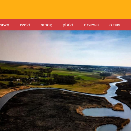
rawo
rzeki
smog
ptaki
drzewa
o nas