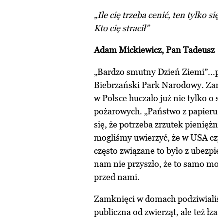
„Ile cię trzeba cenić, ten tylko si
Kto cię stracił”
Adam Mickiewicz, Pan Tadeusz
„Bardzo smutny Dzień Ziemi”...p
Biebrzański Park Narodowy. Zan
w Polsce huczało już nie tylko o 
pożarowych. „Państwo z papieru”
się, że potrzeba zrzutek pienięż
mogliśmy uwierzyć, że w USA czy 
często związane to było z ubezp
nam nie przyszło, że to samo mo
przed nami.
Zamknięci w domach podziwialiśm
publiczna od zwierząt, ale też łza