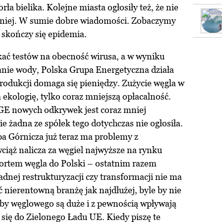
ła bielika. Kolejne miasta ogłosiły też, że nie
śniej. W sumie dobre wiadomości. Zobaczymy
 skończy się epidemia.
kać testów na obecność wirusa, a w wyniku
anie wody, Polska Grupa Energetyczna działa
rodukcji domaga się pieniędzy. Zużycie węgla w
a ekologię, tylko coraz mniejszą opłacalność.
GE nowych odkrywek jest coraz mniej
e żadna ze spółek tego dotychczas nie ogłosiła.
a Górnicza już teraz ma problemy z
iąż nalicza za węgiel najwyższe na rynku
portem węgla do Polski – ostatnim razem
adnej restrukturyzacji czy transformacji nie ma
 nierentowną branżę jak najdłużej, byle by nie
bby węglowego są duże i z pewnością wpływają
 się do Zielonego Ładu UE. Kiedy piszę te