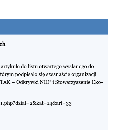
ch
artykule do listu otwartego wysłanego do
órym podpisało się szesnaście organizacji
TAK – Odkrywki NIE” i Stowarzyszenie Eko-
l1.php?dzial=2&kat=14&art=33