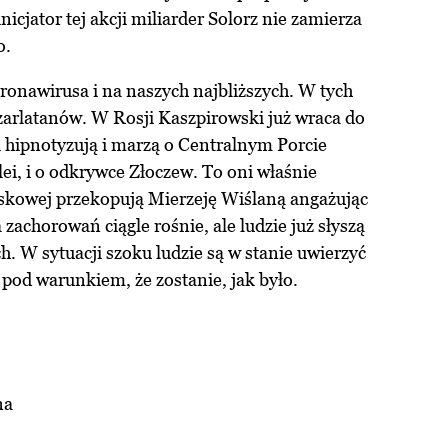
icjator tej akcji miliarder Solorz nie zamierza
o.
onawirusa i na naszych najbliższych. W tych
zarlatanów. W Rosji Kaszpirowski już wraca do
 hipnotyzują i marzą o Centralnym Porcie
i, i o odkrywce Złoczew. To oni właśnie
iskowej przekopują Mierzeję Wiślaną angażując
zachorowań ciągle rośnie, ale ludzie już słyszą
. W sytuacji szoku ludzie są w stanie uwierzyć
 pod warunkiem, że zostanie, jak było.
na