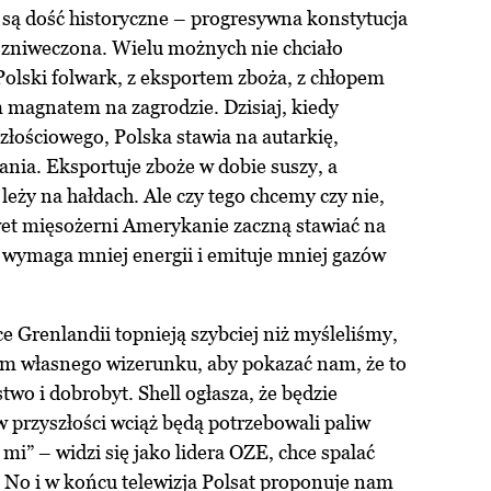
 są dość historyczne – progresywna konstytucja
 zniweczona. Wielu możnych nie chciało
 Polski folwark, z eksportem zboża, z chłopem
magnatem na zagrodzie. Dzisiaj, kiedy
łościowego, Polska stawia na autarkię,
ania. Eksportuje zboże w dobie suszy, a
leży na hałdach. Ale czy tego chcemy czy nie,
wet mięsożerni Amerykanie zaczną stawiać na
e wymaga mniej energii i emituje mniej gazów
e Grenlandii topnieją szybciej niż myśleliśmy,
iem własnego wizerunku, aby pokazać nam, że to
two i dobrobyt. Shell ogłasza, że będzie
 w przyszłości wciąż będą potrzebowali paliw
mi” – widzi się jako lidera OZE, chce spalać
h. No i w końcu telewizja Polsat proponuje nam