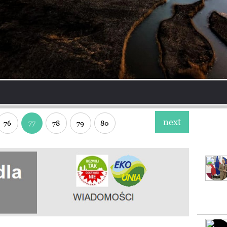
next
77
76
78
79
80