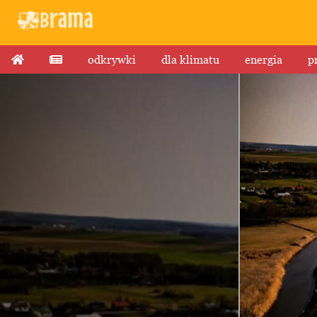
odkrywki
dla klimatu
energia
p