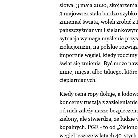
słowa, 3 maja 2020, skojarzenia
3 majowa została bardzo szybko
zmieniać świata, woleli zrobić z
pańszczyźnianym i sielankowym 
sytuacja wymaga myślenia przysz
izolacjonizm, na polskie rozwiąz
importuje węgiel, kiedy rodzimy 
świat się zmienia. Być może na
mniej mięsa, albo takiego, któr
cieplarnianych.
Kiedy cena ropy dołuje, a lodowc
koncerny ruszają z zazielenian
od nich zależy nasze bezpieczeńs
zielony, ale stwierdza, że ludzie
kopalnych. PGE - to od „Zielono 
węgiel jeszcze w latach 40-styc