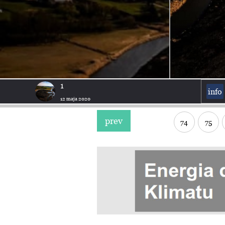
1
info
12 maja 2020
prev
74
75