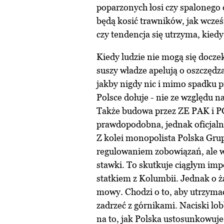
poparzonych łosi czy spalonego or
będą kosić trawników, jak wcze
czy tendencja się utrzyma, kiedy
Kiedy ludzie nie mogą się docze
suszy władze apelują o oszczędz
jakby nigdy nic i mimo spadku p
Polsce dołuje - nie ze względu n
Także budowa przez ZE PAK i P
prawdopodobna, jednak oficjalni
Z kolei monopolista Polska Grup
regulowaniem zobowiązań, ale wc
stawki. To skutkuje ciągłym im
statkiem z Kolumbii. Jednak o ż
mowy. Chodzi o to, aby utrzymać
zadrzeć z górnikami. Naciski lo
na to, jak Polska ustosunkowuje