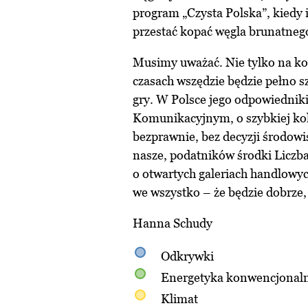
program „Czysta Polska”, kiedy in
przestać kopać węgla brunatneg
Musimy uważać. Nie tylko na kor
czasach wszędzie będzie pełno s
gry. W Polsce jego odpowiedniki
Komunikacyjnym, o szybkiej kole
bezprawnie, bez decyzji środow
nasze, podatników środki Liczba 
o otwartych galeriach handlowych
we wszystko – że będzie dobrze,
Hanna Schudy
Odkrywki
Energetyka konwencjonal
Klimat