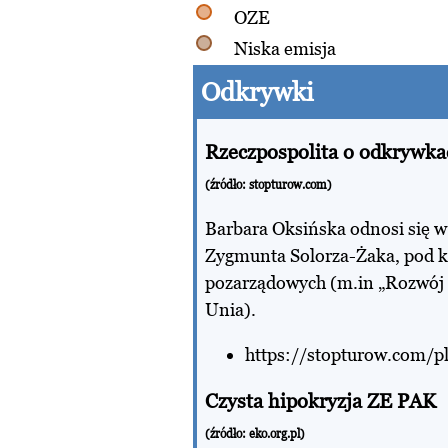
OZE
Niska emisja
Odkrywki
Rzeczpospolita o odkrywka
(źródło:
stopturow.com
)
Barbara Oksińska odnosi się w 
Zygmunta Solorza-Żaka, pod kt
pozarządowych (m.in „Rozwój 
Unia).
https://stopturow.com/p
Czysta hipokryzja ZE PAK
(źródło:
eko.org.pl
)