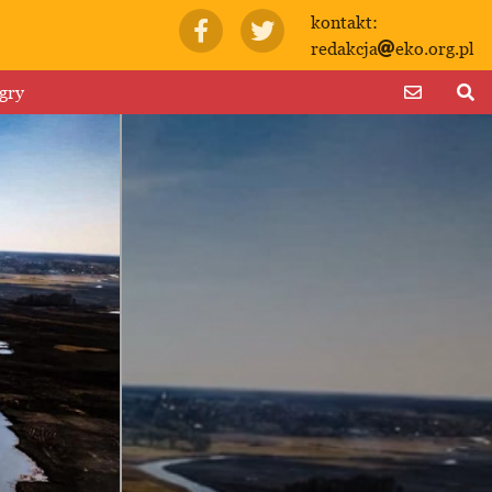
kontakt:
redakcja
eko.org.pl
gry