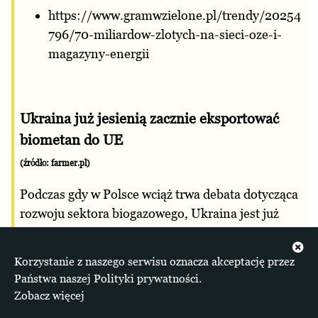
https://www.gramwzielone.pl/trendy/20254
796/70-miliardow-zlotych-na-sieci-oze-i-
magazyny-energii
Ukraina już jesienią zacznie eksportować
biometan do UE
(źródło:
farmer.pl
)
Podczas gdy w Polsce wciąż trwa debata dotycząca
rozwoju sektora biogazowego, Ukraina jest już
gotowa by eksportować swój biogaz na zachód.
Korzystanie z naszego serwisu oznacza akceptację przez
https://www.farmer.pl/energia/oze/biogazo
Państwa naszej Polityki prywatności.
wnie/ukraina-juz-jesienia-zacznie-
Zobacz więcej
eksportowac-biometan-do-ue,151523.html