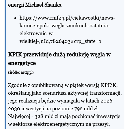
energii Michael Shanks.
https://www.rmf24.pl/ciekawostki/news-
koniec-epoki-wegla-zamkneli-ostatnia-
elektrownie-w-
wielkiej-,nId,7826403#crp_state=1
KPIK przewiduje dużą redukcję węgla w
energetyce
(źródło:
nettg.pl
)
Zgodnie z opublikowaną w piątek wersją KPEiK,
określaną jako scenariusz aktywnej transformacji,
jego realizacja będzie wymagała w latach 2026-
2030 inwestycji na poziomie 792 mld zł.
Najwięcej - 328 mld zł mają pochłonąć inwestycje
w sektorze elektroenergetycznym na przesył,