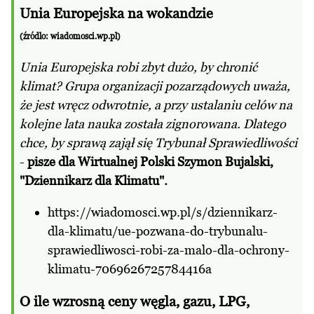
Unia Europejska na wokandzie
(źródlo:
wiadomosci.wp.pl
)
Unia Europejska robi zbyt dużo, by chronić
klimat? Grupa organizacji pozarządowych uważa,
że jest wręcz odwrotnie, a przy ustalaniu celów na
kolejne lata nauka została zignorowana. Dlatego
chce, by sprawą zajął się Trybunał Sprawiedliwości
-
pisze dla Wirtualnej Polski Szymon Bujalski,
"Dziennikarz dla Klimatu".
https://wiadomosci.wp.pl/s/dziennikarz-
dla-klimatu/ue-pozwana-do-trybunalu-
sprawiedliwosci-robi-za-malo-dla-ochrony-
klimatu-7069626725784416a
O ile wzrosną ceny węgla, gazu, LPG,