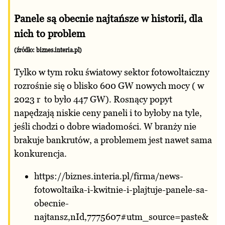
Panele są obecnie najtańsze w historii, dla
nich to problem
(źródło:
biznes.interia.pl
)
Tylko w tym roku światowy sektor fotowoltaiczny
rozrośnie się o blisko 600 GW nowych mocy ( w
2023 r to było 447 GW). Rosnący popyt
napędzają niskie ceny paneli i to byłoby na tyle,
jeśli chodzi o dobre wiadomości. W branży nie
brakuje bankrutów, a problemem jest nawet sama
konkurencja.
https://biznes.interia.pl/firma/news-
fotowoltaika-i-kwitnie-i-plajtuje-panele-sa-
obecnie-
najtansz,nId,7775607#utm_source=paste&