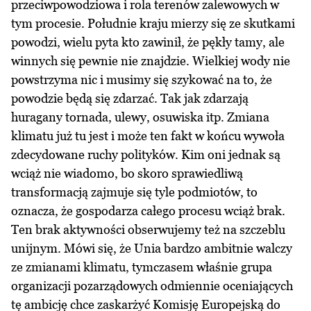
przeciwpowodziowa i rola terenów zalewowych w
tym procesie. Południe kraju mierzy się ze skutkami
powodzi, wielu pyta kto zawinił, że pękły tamy, ale
winnych się pewnie nie znajdzie. Wielkiej wody nie
powstrzyma nic i musimy się szykować na to, że
powodzie będą się zdarzać. Tak jak zdarzają
huragany tornada, ulewy, osuwiska itp. Zmiana
klimatu już tu jest i może ten fakt w końcu wywoła
zdecydowane ruchy polityków. Kim oni jednak są
wciąż nie wiadomo, bo skoro sprawiedliwą
transformacją zajmuje się tyle podmiotów, to
oznacza, że gospodarza całego procesu wciąż brak.
Ten brak aktywności obserwujemy też na szczeblu
unijnym. Mówi się, że Unia bardzo ambitnie walczy
ze zmianami klimatu, tymczasem właśnie grupa
organizacji pozarządowych odmiennie oceniających
tę ambicję chce zaskarżyć Komisję Europejską do