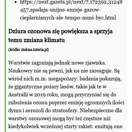
https://next.gazeta.pl/next/7,172392,31248
457,spadaja-unijne-emisje-gazow-
cieplarnianych-ale-tempo-musi-byc.html
Dziura ozonowa się powiększa a sprzyja
temu zmiana klimatu
(źródło:
zielona.interia.pl
)
Warstwie zagrażają jednak nowe zjawiska.
Naukowcy nie są pewni, jak na nie zareaguje. Są
wśród nich m.in. megapożary: badania pokazują,
że gigantyczne pożary lasów, takie jak te w
Australii w 2019 roku, mogą przyczyniać się do
zubożenia ozonu poprzez emisję ogromnych ilości
dymu i aerozoli do stratosfery. Niebezpieczne dla
warstwy ozonowej mogą być też częstsze niż
kiedykolwiek wcześniej starty rakiet: emitują one