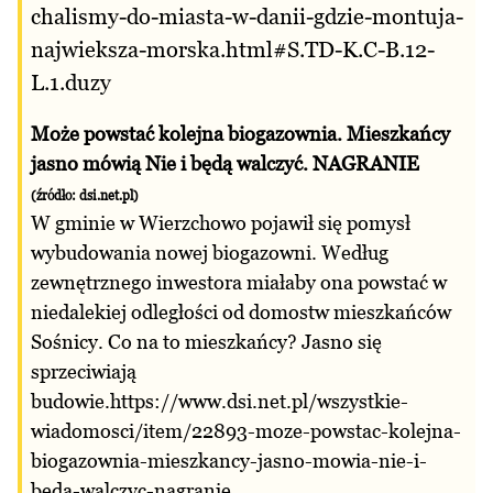
chalismy-do-miasta-w-danii-gdzie-montuja-
najwieksza-morska.html#S.TD-K.C-B.12-
L.1.duzy
Może powstać kolejna biogazownia. Mieszkańcy
jasno mówią Nie i będą walczyć. NAGRANIE
(źródło:
dsi.net.pl
)
W gminie w Wierzchowo pojawił się pomysł
wybudowania nowej biogazowni. Według
zewnętrznego inwestora miałaby ona powstać w
niedalekiej odległości od domostw mieszkańców
Sośnicy. Co na to mieszkańcy? Jasno się
sprzeciwiają
budowie.
https://www.dsi.net.pl/wszystkie-
wiadomosci/item/22893-moze-powstac-kolejna-
biogazownia-mieszkancy-jasno-mowia-nie-i-
beda-walczyc-nagranie