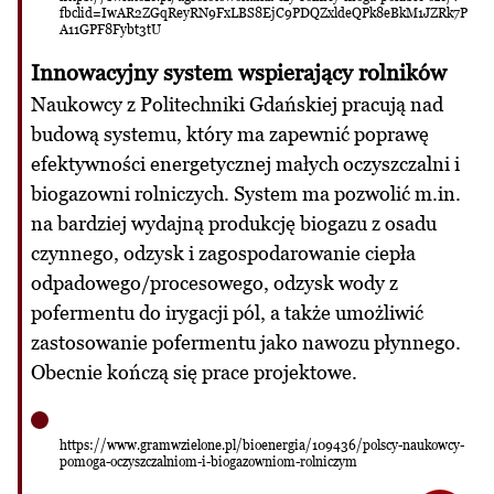
fbclid=IwAR2ZGqReyRN9FxLBS8EjC9PDQZxldeQPk8eBkM1JZRk7P
A11GPF8Fybt3tU
Innowacyjny system wspierający rolników
Naukowcy z Politechniki Gdańskiej pracują nad
budową systemu, który ma zapewnić poprawę
efektywności energetycznej małych oczyszczalni i
biogazowni rolniczych. System ma pozwolić m.in.
na bardziej wydajną produkcję biogazu z osadu
czynnego, odzysk i zagospodarowanie ciepła
odpadowego/procesowego, odzysk wody z
pofermentu do irygacji pól, a także umożliwić
zastosowanie pofermentu jako nawozu płynnego.
Obecnie kończą się prace projektowe.
https://www.gramwzielone.pl/bioenergia/109436/polscy-naukowcy-
pomoga-oczyszczalniom-i-biogazowniom-rolniczym