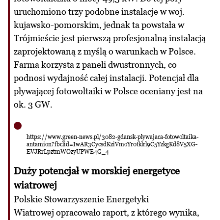
uruchomiono trzy podobne instalacje w woj.
kujawsko-pomorskim, jednak ta powstała w
Trójmieście jest pierwszą profesjonalną instalacją
zaprojektowaną z myślą o warunkach w Polsce.
Farma korzysta z paneli dwustronnych, co
podnosi wydajność całej instalacji. Potencjał dla
pływającej fotowoltaiki w Polsce oceniany jest na
ok. 3 GW.
https://www.green-news.pl/3082-gdansk-plywajaca-fotowoltaika-
antamion?fbclid=IwAR3CycsdKziVmoYr0tklrl9C5YzkgKd8V5XG-
EVJRrLpztmWOzyUPWE4G_4
Duży potencjał w morskiej energetyce
wiatrowej
Polskie Stowarzyszenie Energetyki
Wiatrowej opracowało raport, z którego wynika,