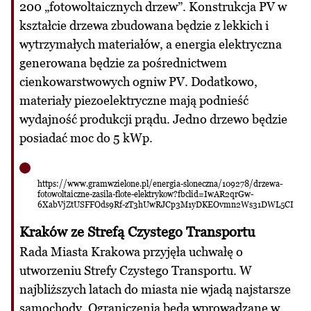
200 „fotowoltaicznych drzew”. Konstrukcja PV w
kształcie drzewa zbudowana będzie z lekkich i
wytrzymałych materiałów, a energia elektryczna
generowana będzie za pośrednictwem
cienkowarstwowych ogniw PV. Dodatkowo,
materiały piezoelektryczne mają podnieść
wydajność produkcji prądu. Jedno drzewo będzie
posiadać moc do 5 kWp.
https://www.gramwzielone.pl/energia-sloneczna/109278/drzewa-
fotowoltaiczne-zasila-flote-elektrykow?fbclid=IwAR2qrGw-
6XabVjZtUSFFOds9Rf-zT3hUwRJCp3M1yDKEOvmn2Ws31DWL5CI
Kraków ze Strefą Czystego Transportu
Rada Miasta Krakowa przyjęła uchwałę o
utworzeniu Strefy Czystego Transportu. W
najbliższych latach do miasta nie wjadą najstarsze
samochody. Ograniczenia będą wprowadzane w