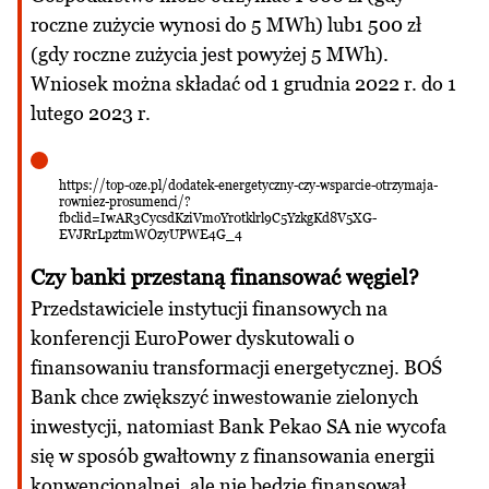
roczne zużycie wynosi do 5 MWh) lub1 500 zł
(gdy roczne zużycia jest powyżej 5 MWh).
Wniosek można składać od 1 grudnia 2022 r. do 1
lutego 2023 r.
https://top-oze.pl/dodatek-energetyczny-czy-wsparcie-otrzymaja-
rowniez-prosumenci/?
fbclid=IwAR3CycsdKziVmoYr0tklrl9C5YzkgKd8V5XG-
EVJRrLpztmWOzyUPWE4G_4
Czy banki przestaną finansować węgiel?
Przedstawiciele instytucji finansowych na
konferencji EuroPower dyskutowali o
finansowaniu transformacji energetycznej. BOŚ
Bank chce zwiększyć inwestowanie zielonych
inwestycji, natomiast Bank Pekao SA nie wycofa
się w sposób gwałtowny z finansowania energii
konwencjonalnej, ale nie będzie finansował