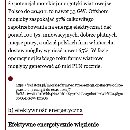
że potencjał morskiej energetyki wiatrowej w
Polsce do 2040 r. to nawet 33 GW. Offshore
mogłoby zaspokajać 57% całkowitego
zapotrzebowania na energię elektryczną i dać
ponad 100 tys. innowacyjnych, dobrze płatnych
miejsc pracy, a udział polskich firm w łańcuchu
dostaw mógłby wynieść nawet 65%. W fazie
operacyjnej każdego roku farmy wiatrowe
mogłyby generować 46 mld PLN rocznie.
https://swiatoze.pl/morskie-farmy-wiatrowe-moga-dostarczyc-polsce-
prawie-2-3-energii-do-2040-roku/?
fbclid=IwAR2R1DVhb4NAARfGnXp7rPvLEea3nhoHs2WkfYOa48gm
805A-DG9w4ImxQ0
b) efektywność energetyczna
Efektywne energetycznie więzienie