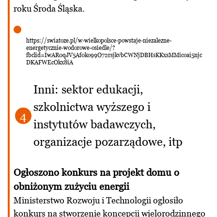
roku Środa Śląska.
https://swiatoze.pl/w-wielkopolsce-powstaje-niezalezne-
energetycznie-wodorowe-osiedle/?
fbclid=IwAR0qJV5Af0ko99O72rsjkvbCWNjDBHsKKxsMMicoai5njc
DKAFWEcOkx8iA
Inni: sektor edukacji,
szkolnictwa wyższego i
4
instytutów badawczych,
organizacje pozarządowe, itp
Ogłoszono konkurs na projekt domu o
obniżonym zużyciu energii
Ministerstwo Rozwoju i Technologii ogłosiło
konkurs na stworzenie koncepcji wielorodzinnego