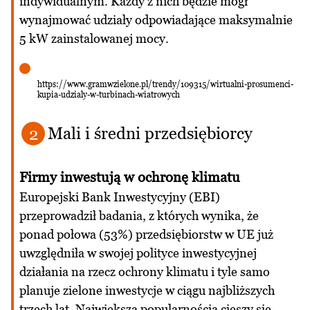
indywidualnym. Każdy z nich będzie mógł
wynajmować udziały odpowiadające maksymalnie
5 kW zainstalowanej mocy.
https://www.gramwzielone.pl/trendy/109315/wirtualni-prosumenci-
kupia-udzialy-w-turbinach-wiatrowych
Mali i średni przedsiębiorcy
2
Firmy inwestują w ochronę klimatu
Europejski Bank Inwestycyjny (EBI)
przeprowadził badania, z których wynika, że
ponad połowa (53%) przedsiębiorstw w UE już
uwzględniła w swojej polityce inwestycyjnej
działania na rzecz ochrony klimatu i tyle samo
planuje zielone inwestycje w ciągu najbliższych
trzech lat. Największą popularnością cieszy się