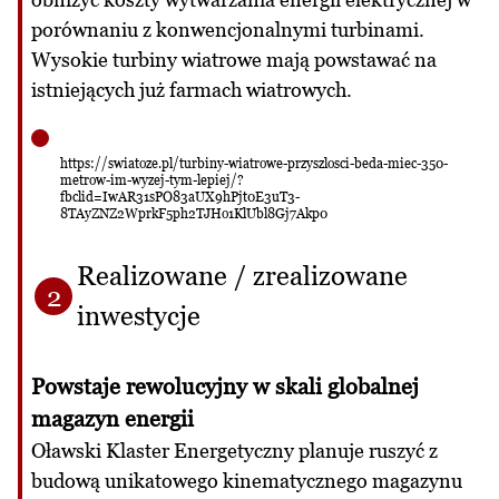
porównaniu z konwencjonalnymi turbinami.
Wysokie turbiny wiatrowe mają powstawać na
istniejących już farmach wiatrowych.
https://swiatoze.pl/turbiny-wiatrowe-przyszlosci-beda-miec-350-
metrow-im-wyzej-tym-lepiej/?
fbclid=IwAR31sPO83aUX9hPjt0E3uT3-
8TAyZNZ2WprkF5ph2TJHo1KlUbl8Gj7Akp0
Realizowane / zrealizowane
2
inwestycje
Powstaje rewolucyjny w skali globalnej
magazyn energii
Oławski Klaster Energetyczny planuje ruszyć z
budową unikatowego kinematycznego magazynu