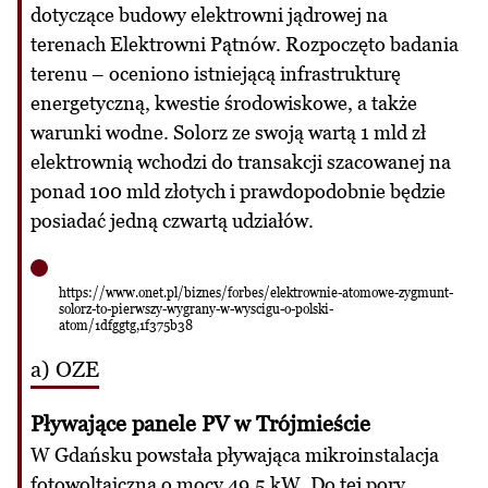
dotyczące budowy elektrowni jądrowej na
terenach Elektrowni Pątnów. Rozpoczęto badania
terenu – oceniono istniejącą infrastrukturę
energetyczną, kwestie środowiskowe, a także
warunki wodne. Solorz ze swoją wartą 1 mld zł
elektrownią wchodzi do transakcji szacowanej na
ponad 100 mld złotych i prawdopodobnie będzie
posiadać jedną czwartą udziałów.
https://www.onet.pl/biznes/forbes/elektrownie-atomowe-zygmunt-
solorz-to-pierwszy-wygrany-w-wyscigu-o-polski-
atom/1dfggtg,1f375b38
a) OZE
Pływające panele PV w Trójmieście
W Gdańsku powstała pływająca mikroinstalacja
fotowoltaiczna o mocy 49,5 kW. Do tej pory