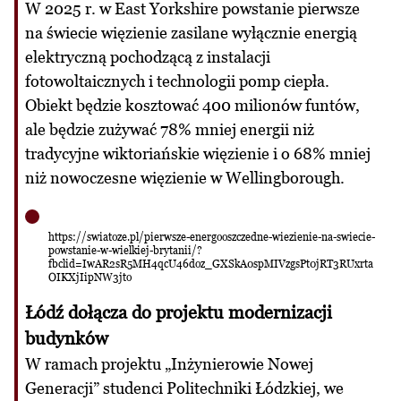
W 2025 r. w East Yorkshire powstanie pierwsze
na świecie więzienie zasilane wyłącznie energią
elektryczną pochodzącą z instalacji
fotowoltaicznych i technologii pomp ciepła.
Obiekt będzie kosztować 400 milionów funtów,
ale będzie zużywać 78% mniej energii niż
tradycyjne wiktoriańskie więzienie i o 68% mniej
niż nowoczesne więzienie w Wellingborough.
https://swiatoze.pl/pierwsze-energooszczedne-wiezienie-na-swiecie-
powstanie-w-wielkiej-brytanii/?
fbclid=IwAR2sR5MH4qcU46doz_GXSkA0spMIVzgsPt0jRT3RUxrta
OIKXjIipNW3jto
Łódź dołącza do projektu modernizacji
budynków
W ramach projektu „Inżynierowie Nowej
Generacji” studenci Politechniki Łódzkiej, we