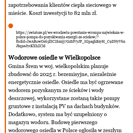
zapotrzebowania klientów ciepła sieciowego w
mieście. Koszt inwestycji to 82 mln zł.
https://swiatoze.pl/we-wroclawiu-powstanie-wrompa-najwieksza-w-
polsce-pompa-do-pozyskiwania-energii-ze-sciekow/?
fbclid=IwAR0wOs65fSCZ6znjj7GzMVyJP_IGpaghBzyH_C9DNyV6n
Jkq9eJycKXhZCM
Wodorowe osiedle w Wielkopolsce
Gmina Śrem w woj. wielkopolskim planuje
zbudować do 2025 r. bezemisyjne, niezależnie
energetycznie osiedle. Osiedle ma być ogrzewane
wodorem pozyskanym ze ścieków i wody
deszczowej, wykorzystane zostaną także pompy
gruntowe z instalacją PV na dachach budynków.
Dodatkowo, system ma być uzupełniony o
magazyn wodoru. Budowę pierwszego
wodorowego osiedla w Polsce ogłosiła w zeszłym