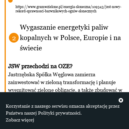
https://www.gramwzielone.pl/energia-sloneczna/109343/jest-nowy-
rekord-sprawnosci-barwnikowych-ogniw-slonecznych
Wygaszanie energetyki paliw
kopalnych w Polsce, Europie i na
2
świecie
JSW przechodzi na OZE?
Jastrzębska Spółka Węglowa zamierza
zainwestować w zieloną transformację i planuje
wyemitować zielone obligacje, a także zbudować w
ciągu 4-6 lat farmy fotowoltaiczne o mocy około
80 MW. Już przebadano pod tym kątem tereny
Korzystanie z naszego serwisu oznacza akceptację przez
Państwa naszej Polityki prywatności.
wokół kopalń i koksowni. Możliwe, że spółka
Zobacz więcej
rozpocznie także akwizycje w sektorze OZE. JSW
szuka obecnie finansowania w wysokości ok. 2