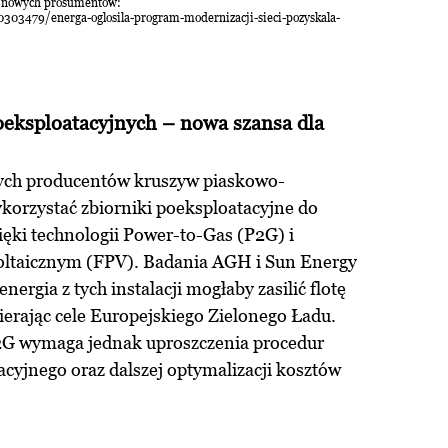
s. nowych prosumentów:
303479/energa-oglosila-program-modernizacji-sieci-pozyskala-
oeksploatacyjnych – nowa szansa dla
szych producentów kruszyw piaskowo-
orzystać zbiorniki poeksploatacyjne do
ięki technologii Power-to-Gas (P2G) i
oltaicznym (FPV). Badania AGH i Sun Energy
nergia z tych instalacji mogłaby zasilić flotę
erając cele Europejskiego Zielonego Ładu.
2G wymaga jednak uproszczenia procedur
lacyjnego oraz dalszej optymalizacji kosztów