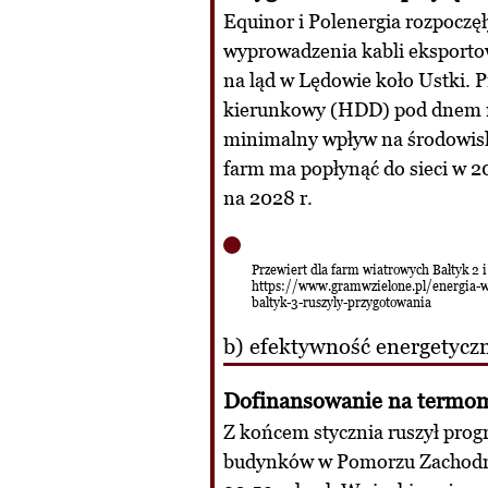
Equinor i Polenergia rozpocz
wyprowadzenia kabli eksportow
na ląd w Lędowie koło Ustki. 
kierunkowy (HDD) pod dnem m
minimalny wpływ na środowisko
farm ma popłynąć do sieci w 2
na 2028 r.
Przewiert dla farm wiatrowych Bałtyk 2 i
https://www.gramwzielone.pl/energia-w
baltyk-3-ruszyly-przygotowania
b) efektywność energetycz
Dofinansowanie na termom
Z końcem stycznia ruszył pro
budynków w Pomorzu Zachodni