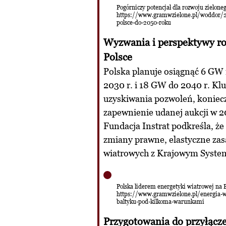
Pogórniczy potencjał dla rozwoju zielone
https://www.gramwzielone.pl/woddor/20
polsce-do-2050-roku
Wyzwania i perspektywy ro
Polsce
Polska planuje osiągnąć 6 GW 
2030 r. i 18 GW do 2040 r. Kl
uzyskiwania pozwoleń, koniec
zapewnienie udanej aukcji w 20
Fundacja Instrat podkreśla, że
zmiany prawne, elastyczne zasa
wiatrowych z Krajowym Syste
Polska liderem energetyki wiatrowej na
https://www.gramwzielone.pl/energia-w
baltyku-pod-kilkoma-warunkami
Przygotowania do przyłącze