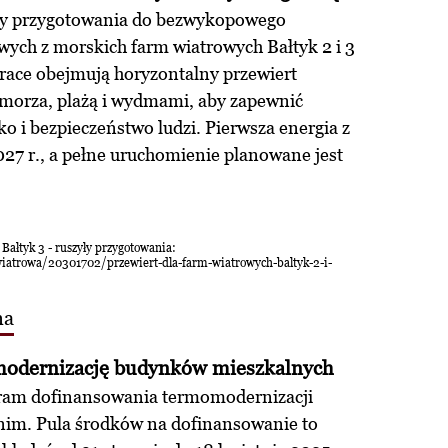
ęły przygotowania do bezwykopowego
ych z morskich farm wiatrowych Bałtyk 2 i 3
Prace obejmują horyzontalny przewiert
orza, plażą i wydmami, aby zapewnić
 i bezpieczeństwo ludzi. Pierwsza energia z
027 r., a pełne uruchomienie planowane jest
 Bałtyk 3 - ruszyły przygotowania:
iatrowa/20301702/przewiert-dla-farm-wiatrowych-baltyk-2-i-
na
odernizację budynków mieszkalnych
gram dofinansowania termomodernizacji
m. Pula środków na dofinansowanie to