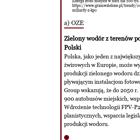
Energa zrobi miejsce w sieci dla 200 ty
https://www.gramwzielone.pl/trendy/20
miliardy-z-kpo
a) OZE
Zielony wodór z terenów p
Polski
Polska, jako jeden z najwięk
żwirowych w Europie, może wyk
produkcji zielonego wodoru dz
pływającym instalacjom fotow
Group wskazują, że do 2050 r. e
900 autobusów miejskich, wspi
Wdrożenie technologii FPV-P
planistycznych, wsparcia legis
produkcji wodoru.