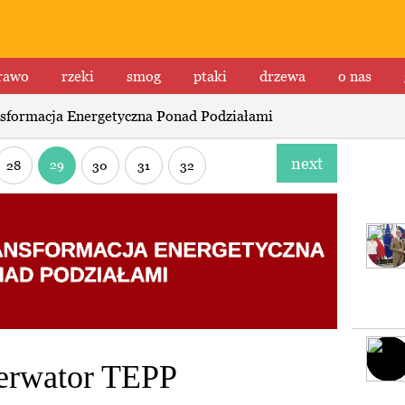
rawo
rzeki
smog
ptaki
drzewa
o nas
sformacja Energetyczna Ponad Podziałami
next
29
28
30
31
32
serwator TEPP