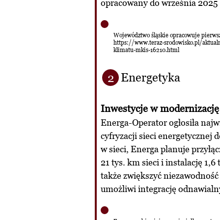
opracowany do września 2025 r
Województwo śląskie opracowuje pierwsz
https://www.teraz-srodowisko.pl/aktual
klimatu-mkis-16210.html
Energetyka
2
Inwestycje w modernizację 
Energa-Operator ogłosiła najwi
cyfryzacji sieci energetycznej 
w sieci, Energa planuje przył
21 tys. km sieci i instalację 1
także zwiększyć niezawodność si
umożliwi integrację odnawialn