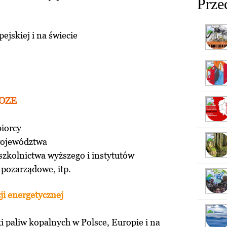
Prze
ejskiej i na świecie
 krajowe
 OZE
biorcy
województwa
 szkolnictwa wyższego i instytutów
 pozarządowe, itp.
ji energetycznej
 paliw kopalnych w Polsce, Europie i na