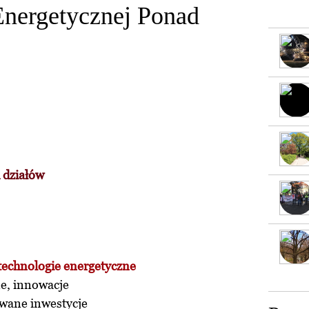
Energetycznej Ponad
 działów
technologie energetyczne
ne, innowacje
owane inwestycje