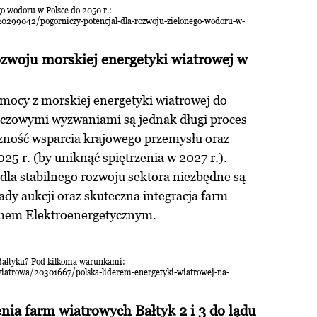
go wodoru w Polsce do 2050 r.:
299042/pogorniczy-potencjal-dla-rozwoju-zielonego-wodoru-w-
zwoju morskiej energetyki wiatrowej w
mocy z morskiej energetyki wiatrowej do
uczowymi wyzwaniami są jednak długi proces
zność wsparcia krajowego przemysłu oraz
25 r. (by uniknąć spiętrzenia w 2027 r.).
 dla stabilnego rozwoju sektora niezbędne są
dy aukcji oraz skuteczna integracja farm
mem Elektroenergetycznym.
 Bałtyku? Pod kilkoma warunkami:
iatrowa/20301667/polska-liderem-energetyki-wiatrowej-na-
nia farm wiatrowych Bałtyk 2 i 3 do lądu