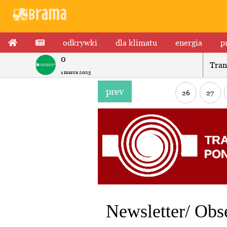
odkrywki
dla klimatu
energia
p
0
Tran
1 marca 2025
prev
26
27
Newsletter/ Ob