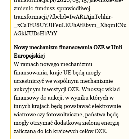
zmienic-fundusz-sprawiedliwej-
transformacji/?fbclid=IwAR1AjnTehhir-
_xCaTtU8UYJIFeuLEUhAtEbym_XhqmENu
AGklJUDsHbV1Y
Nowy mechanizm finansowania OZE w Unii
Europejskiej
W ramach nowego mechanizmu
finansowania, kraje UE będą mogły
uczestniczyć we wspólnym mechanizmie
aukcyjnym inwestycji OZE. Wnosząc wkład
finansowy do aukcji, w wyniku których w
innych krajach będą powstawać elektrownie
wiatrowe czy fotowoltaiczne, państwa będę
mogły otrzymać dodatkową zieloną energię
zaliczaną do ich krajowych celów OZE.