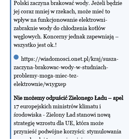
Polski zaczyna brakować wody. Jeżeli będzie
jej coraz mniej w rzekach, może mieć to
wpływ na funkcjonowanie elektrowni-
zabraknie wody do chłodzenia kotłów
węglowych. Koncerny jednak zapewniają –
wszystko jest ok.!
https://wiadomosci.onet.pl/kraj/susza-
zaczyna-brakowac-wody-w-studniach-
problemy-moga-miec-tez-
elektrownie/w1ygxep
Nie możemy odpuścić Zielonego Ładu – apel
17 europejskich ministrów klimatu i
środowiska - Zielony Ład stanowi nową
strategię wzrostu dla UE, która może
przynieść podwójne korzyści: stymulowania