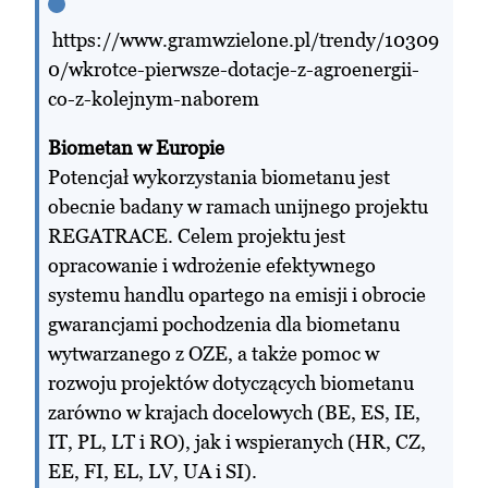
https://www.gramwzielone.pl/trendy/10309
0/wkrotce-pierwsze-dotacje-z-agroenergii-
co-z-kolejnym-naborem
Biometan w Europie
Potencjał wykorzystania biometanu jest
obecnie badany w ramach unijnego projektu
REGATRACE. Celem projektu jest
opracowanie i wdrożenie efektywnego
systemu handlu opartego na emisji i obrocie
gwarancjami pochodzenia dla biometanu
wytwarzanego z OZE, a także pomoc w
rozwoju projektów dotyczących biometanu
zarówno w krajach docelowych (BE, ES, IE,
IT, PL, LT i RO), jak i wspieranych (HR, CZ,
EE, FI, EL, LV, UA i SI).