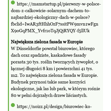
https://mamstartup.pl/pierwszy-w-polsce-
dom-z-calkowicie-solarnym-dachem-to-
najbardziej-ekologiczny-dach-w-polsce?
fbclid=IwAR3ftHhhOzF7ssitPW9mvn1wFgn
X9oGqPMX_Yvfr1oTqJjQjRYQY-f5llUk
Największa zielona fasada w Europie
W Düsseldorfie powstał biurowiec, którego
dach oraz spadziste, kaskadowe fasady
porasta 30 tys. roślin tworzących żywopłot, o
łącznej długości 8 km i powierzchni 41 tys.
m2. To największa zielona fasada w Europie.
Budynek przynosi takie same korzyści
ekologiczne, jak las lub park, w którym rośnie
80 w pełni dojrzałych drzew liściastych.
https://noizz.pl/design/biurowiec-ko-