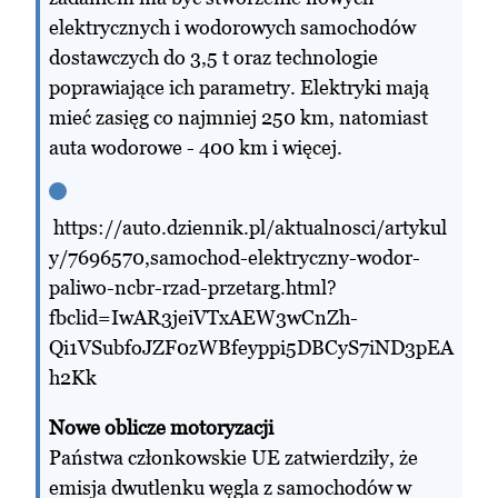
elektrycznych i wodorowych samochodów
dostawczych do 3,5 t oraz technologie
poprawiające ich parametry. Elektryki mają
mieć zasięg co najmniej 250 km, natomiast
auta wodorowe - 400 km i więcej.
https://auto.dziennik.pl/aktualnosci/artykul
y/7696570,samochod-elektryczny-wodor-
paliwo-ncbr-rzad-przetarg.html?
fbclid=IwAR3jeiVTxAEW3wCnZh-
Qi1VSubfoJZF0zWBfeyppi5DBCyS7iND3pEA
h2Kk
Nowe oblicze motoryzacji
Państwa członkowskie UE zatwierdziły, że
emisja dwutlenku węgla z samochodów w