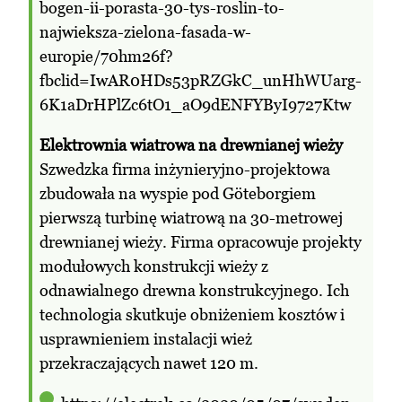
bogen-ii-porasta-30-tys-roslin-to-
najwieksza-zielona-fasada-w-
europie/70hm26f?
fbclid=IwAR0HDs53pRZGkC_unHhWUarg-
6K1aDrHPlZc6tO1_aO9dENFYByI9727Ktw
Elektrownia wiatrowa na drewnianej wieży
Szwedzka firma inżynieryjno-projektowa
zbudowała na wyspie pod Göteborgiem
pierwszą turbinę wiatrową na 30-metrowej
drewnianej wieży. Firma opracowuje projekty
modułowych konstrukcji wieży z
odnawialnego drewna konstrukcyjnego. Ich
technologia skutkuje obniżeniem kosztów i
usprawnieniem instalacji wież
przekraczających nawet 120 m.