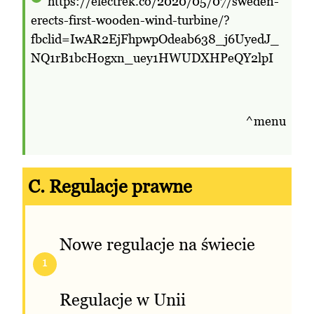
https://electrek.co/2020/05/07/sweden-
erects-first-wooden-wind-turbine/?
fbclid=IwAR2EjFhpwpOdeab638_j6UyedJ_
NQ1rB1bcHogxn_uey1HWUDXHPeQY2lpI
^menu
C. Regulacje prawne
Nowe regulacje na świecie
1
Regulacje w Unii