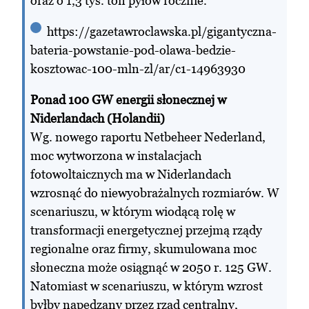
oraz o 1,3 tys. ton pyłów rocznie.
https://gazetawroclawska.pl/gigantyczna-
bateria-powstanie-pod-olawa-bedzie-
kosztowac-100-mln-zl/ar/c1-14963930
Ponad 100 GW energii słonecznej w
Niderlandach (Holandii)
Wg. nowego raportu Netbeheer Nederland,
moc wytworzona w instalacjach
fotowoltaicznych ma w Niderlandach
wzrosnąć do niewyobrażalnych rozmiarów. W
scenariuszu, w którym wiodącą rolę w
transformacji energetycznej przejmą rządy
regionalne oraz firmy, skumulowana moc
słoneczna może osiągnąć w 2050 r. 125 GW.
Natomiast w scenariuszu, w którym wzrost
byłby napędzany przez rząd centralny,