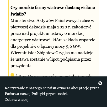
Czy morskie farmy wiatrowe dostaną zielone
światło?
Ministerstwo Aktywów Państwowych chce w
pierwszej dekadzie maja 2020 r. zakończyć
prace nad projektem ustawy o morskiej
energetyce wiatrowej, która zakłada wsparcie
dla projektów o łącznej mocy 9,6 GW.
Wiceminister Zbigniew Gryglas ma nadzieje,
że ustawa zostanie w lipcu podpisana przez
prezydenta.
https://www.wnp.pl/energetyka/impuls-
dla-morskiej-energetyki-jeszcze-przed-
Korzystanie z naszego serwisu oznacza akceptację przez
wakacjami,390857.html?
Państwa naszej Polityki prywatności.
fbclid=IwAR2Qwulq1Xkb1l8do3P0tZ70WWd
Zobacz więcej
eDi8058D5cjnTKPvFD6JZV8qXI9iNDDs