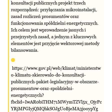
konsultacji publicznych projekt trzech
rozporządzeń: przyłączania mikroinstalacji,
zasad rozliczeń prosumentów oraz
funkcjonowania spółdzielni energetycznych.
Ich celem jest wprowadzenie jasnych i
przejrzystych zasad, a jednym z kluczowych
elementów jest przyjęcie wektorowej metody
bilansowania.
https://www.gov.pl/web/klimat/ministerstw
o-klimatu-skierowalo-do-konsultacji-
publicznych-pakiet-legislacyjny-w-obszarze-
prosumentow-oraz-spoldzielni-
energetycznych?
fbclid=IwAR0biTHM71MWymTZVl5x_OjyPc
YRjMPGIyjQMQhkSOJgUoBjeMA3jooypYg