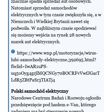
znacznie spadła sprzedaż aut osobowych.
Natomiast sprzedaż samochodów
elektrycznych w tym czasie zwiększyła się, a w
Niemczech i Wielkiej Brytanii nawet się
podwoiła. W najbliższym czasie spodziewać
się możemy wejścia na rynek 28 nowych
marek aut elektrycznych.
https://www.wnp.pl/motoryzacja/wirus-
lubi-samochody-elektryczne,392695.html?
fbclid=IwAR1uPS-
uq5oOyg4grjlMQCNGy70BOCRFvVwfJGarT
LdR5ZBtPaSr3TIATj4
Polski samochód elektryczny
Narodowe Centrum Badań i Rozwoju ogłosiło
przedsięwzięcie pod hasłem e-Van, którego
zadaniem ma być stworzenie nowych