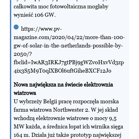
całkowita moc fotowoltaiczna mogłaby
wynieść 106 GW.
https://www.pv-
magazine.com/2020/04/22/more-than-100-
gw-of-solar-in-the-netherlands-possible-by-
2050/?
fbclid=IwAR3IRKJ7gtPBj9gWZvoHxvVd3zp
4ix3S5M9T0qlXBOl6uftGiheBXCF12Jo
Nowa największa na świecie elektrownia
wiatrowa
U wybrzeży Belgii pracę rozpoczęła morska
farma wiatrowa Northwester 2. W jej skład
wchodzą elektrownie wiatrowe o mocy 9,5
MW każda, a średnica łopat ich wirnika sięga
164 m. Działa już także prototyp największej