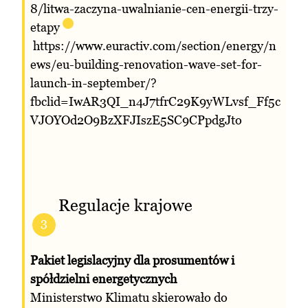
8/litwa-zaczyna-uwalnianie-cen-energii-trzy-
etapy
https://www.euractiv.com/section/energy/n
ews/eu-building-renovation-wave-set-for-
launch-in-september/?
fbclid=IwAR3QI_n4J7tfrC29K9yWLvsf_Ff5c
VJOYOd2O9BzXFJIszE5SC9CPpdgJto
Regulacje krajowe
3
Pakiet legislacyjny dla prosumentów i
spółdzielni energetycznych
Ministerstwo Klimatu skierowało do