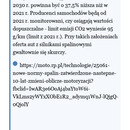
2030 r. powinna być o 37,5% niższa niż w
2021 r. Producenci samochodów będą od
2021 r. monitorowani, czy osiągają wartości
dopuszczalne - limit emisji CO2 wyniesie 95
g/km (limit z 2021 r.). Przy takich założeniach
oferta aut z silnikami spalinowymi
gwałtownie się skurczy.
https://moto.rp.pl/technologie/25061-
nowe-normy-spalin-zatwierdzone-nastepne-
10-lat-zmieni-oblicze-motoryzacji?
fbclid=IwAR3e6OoAj4baYtoW6i-
VkLms2yWYxXObE1R2_adymq1WnJ-lQjgQ-
0QjolY