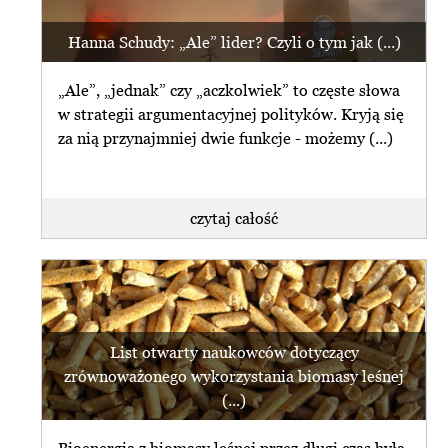
Hanna Schudy: „Ale” lider? Czyli o tym jak (...)
„Ale”, „jednak” czy „aczkolwiek” to częste słowa
w strategii argumentacyjnej polityków. Kryją się
za nią przynajmniej dwie funkcje - możemy (...)
czytaj całość
List otwarty naukowców dotyczący
zrównoważonego wykorzystania biomasy leśnej
(...)