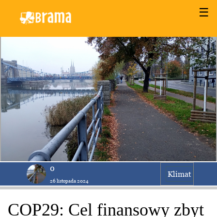
☰
0
Klimat
26 listopada 2024
COP29: Cel finansowy zbyt