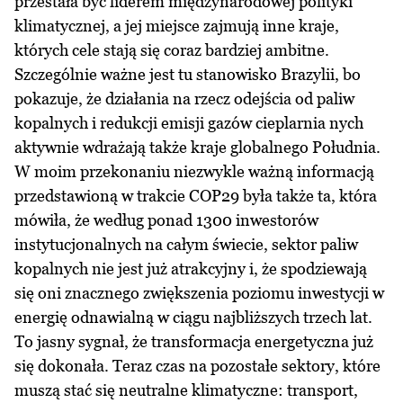
przestała być liderem międzynarodowej polityki
klimatycznej, a jej miejsce zajmują inne kraje,
których cele stają się coraz bardziej ambitne.
Szczególnie ważne jest tu stanowisko Brazylii, bo
pokazuje, że działania na rzecz odejścia od paliw
kopalnych i redukcji emisji gazów cieplarnia nych
aktywnie wdrażają także kraje globalnego Południa.
W moim przekonaniu niezwykle ważną informacją
przedstawioną w trakcie COP29 była także ta, która
mówiła, że według ponad 1300 inwestorów
instytucjonalnych na całym świecie, sektor paliw
kopalnych nie jest już atrakcyjny i, że spodziewają
się oni znacznego zwiększenia poziomu inwestycji w
energię odnawialną w ciągu najbliższych trzech lat.
To jasny sygnał, że transformacja energetyczna już
się dokonała. Teraz czas na pozostałe sektory, które
muszą stać się neutralne klimatyczne: transport,