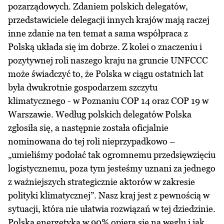
pozarządowych. Zdaniem polskich delegatów,
przedstawiciele delegacji innych krajów mają raczej
inne zdanie na ten temat a sama współpraca z
Polską układa się im dobrze. Z kolei o znaczeniu i
pozytywnej roli naszego kraju na gruncie UNFCCC
może świadczyć to, że Polska w ciągu ostatnich lat
była dwukrotnie gospodarzem szczytu
klimatycznego - w Poznaniu COP 14 oraz COP 19 w
Warszawie. Według polskich delegatów Polska
zgłosiła się, a następnie została oficjalnie
nominowana do tej roli nieprzypadkowo –
„umieliśmy podołać tak ogromnemu przedsięwzięciu
logistycznemu, poza tym jesteśmy uznani za jednego
z ważniejszych strategicznie aktorów w zakresie
polityki klimatycznej”. Nasz kraj jest z pewnością w
sytuacji, która nie ułatwia rozwiązań w tej dziedzinie.
Polska energetyka w 90% opiera się na węglu i jak