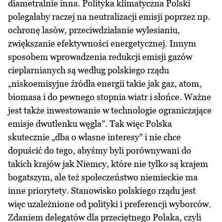
diametralnie inna. Polityka klimatyczna Polski
polegałaby raczej na neutralizacji emisji poprzez np.
ochronę lasów, przeciwdziałanie wylesianiu,
zwiększanie efektywności energetycznej. Innym
sposobem wprowadzenia redukcji emisji gazów
cieplarnianych są według polskiego rządu
„niskoemisyjne źródła energii takie jak gaz, atom,
biomasa i do pewnego stopnia wiatr i słońce. Ważne
jest także inwestowanie w technologie ograniczające
emisje dwutlenku węgla”. Tak więc Polska
skutecznie „dba o własne interesy” i nie chce
dopuścić do tego, abyśmy byli porównywani do
takich krajów jak Niemcy, które nie tylko są krajem
bogatszym, ale też społeczeństwo niemieckie ma
inne priorytety. Stanowisko polskiego rządu jest
więc uzależnione od polityki i preferencji wyborców.
Zdaniem delegatów dla przeciętnego Polaka, czyli