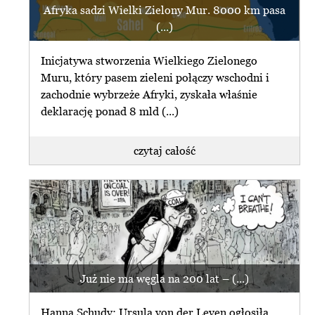
Afryka sadzi Wielki Zielony Mur. 8000 km pasa
(...)
Inicjatywa stworzenia Wielkiego Zielonego
Muru, który pasem zieleni połączy wschodni i
zachodnie wybrzeże Afryki, zyskała właśnie
deklarację ponad 8 mld (...)
czytaj całość
Już nie ma węgla na 200 lat – (...)
Hanna Schudy: Ursula von der Leyen ogłosiła