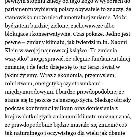
pewnym stopniu zależy od tego kogo w wyborach do
parlamentu wybierają polscy obywatele to znaczy, że
stanowisko może ulec diametralnej zmianie. Może
być zatem bardziej zielone, zachowawcze albo
blokujące i konserwatywne. Czas pokaże. Jedno jest
pewne – zmiany klimatu, jak twierdzi m.in. Naomi
Klein w swojej najnowszej książce „To zmienia
wszystko” mogą sprawić, że ulegnie fundamentalnej
zmianie, i de facto dzieje się to już teraz, świat w
jakim żyjemy. Wraz z ekonomią, przemysłem,
rolnictwem, energetyką czy stosunkami
międzynarodowymi. I bardzo prawdopodobne, że
stanie się to jeszcze za naszego życia. Śledząc obrady
podczas konferencji w Bonn oraz doniesienia z
krajów dotkniętych zmianami klimatu można uznać,
że prawdopodobnie będzie musiało się zmienić coś
tak naturalnego i oczywistego dla wielu jak dbanie