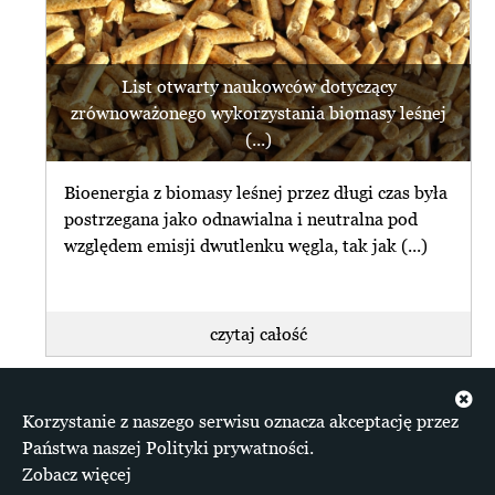
List otwarty naukowców dotyczący
zrównoważonego wykorzystania biomasy leśnej
(...)
Bioenergia z biomasy leśnej przez długi czas była
postrzegana jako odnawialna i neutralna pod
względem emisji dwutlenku węgla, tak jak (...)
czytaj całość
+ więcej z Klimat
Korzystanie z naszego serwisu oznacza akceptację przez
Materiały zgromadzone na serwisie dostępne są na
Państwa naszej Polityki prywatności.
licencji Creative Commons Uznanie autorstwa 4.0
Zobacz więcej