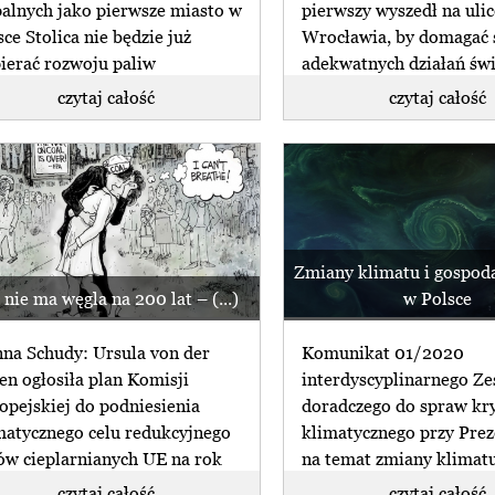
alnych jako pierwsze miasto w
pierwszy wyszedł na ulic
sce Stolica nie będzie już
Wrocławia, by domagać 
ierać rozwoju paliw
adekwatnych działań św
lnych. (...)
(...)
czytaj całość
czytaj całość
Zmiany klimatu i gospod
 nie ma węgla na 200 lat – (...)
w Polsce
na Schudy: Ursula von der
Komunikat 01/2020
en ogłosiła plan Komisji
interdyscyplinarnego Ze
opejskiej do podniesienia
doradczego do spraw kr
matycznego celu redukcyjnego
klimatycznego przy Pre
ów cieplarnianych UE na rok
na temat zmiany klimatu
gospodarki wodnej w (...
czytaj całość
czytaj całość