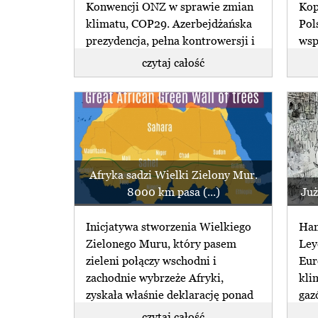
Konwencji ONZ w sprawie zmian
Kop
klimatu, COP29. Azerbejdżańska
Pol
prezydencja, pełna kontrowersji i
wsp
prowadzona (...)
kopa
czytaj całość
Afryka sadzi Wielki Zielony Mur.
8000 km pasa (...)
Już
Inicjatywa stworzenia Wielkiego
Han
Zielonego Muru, który pasem
Ley
zieleni połączy wschodni i
Eur
zachodnie wybrzeże Afryki,
kli
zyskała właśnie deklarację ponad
gaz
8 mld (...)
(...)
czytaj całość