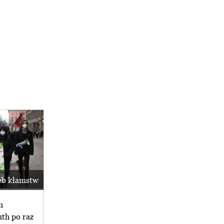
zeb kłamstw
h
uth po raz