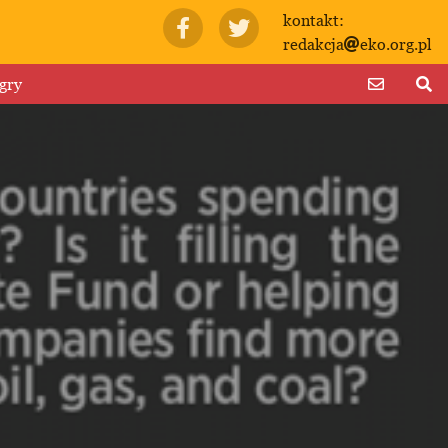
kontakt:
redakcja
eko.org.pl
gry