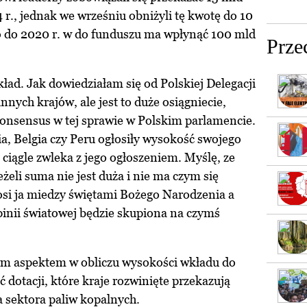
 r., jednak we wrześniu obniżyli tę kwotę do 10
 do 2020 r. w do funduszu ma wpłynąć 100 mld
Prze
ład. Jak dowiedziałam się od Polskiej Delegacji
nnych krajów, ale jest to duże osiągniecie,
konsensus w tej sprawie w Polskim parlamencie.
ia, Belgia czy Peru ogłosiły wysokość swojego
ciągle zwleka z jego ogłoszeniem. Myślę, ze
eżeli suma nie jest duża i nie ma czym się
łosi ja miedzy świętami Bożego Narodzenia a
nii światowej będzie skupiona na czymś
m aspektem w obliczu wysokości wkładu do
 dotacji, które kraje rozwinięte przekazują
a sektora paliw kopalnych.