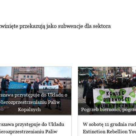
zwinięte przekazują jako subwencje dla sektora
szawa przystępuje do Układu o
Nierozprzestrzenianiu Paliw
Kopalnych
Pogrzeb bierności, pogr
szawa przystępuje do Układu
W sobotę 11 grudnia ruc
ierozprzestrzenianiu Paliw
Extinction Rebellion Yo