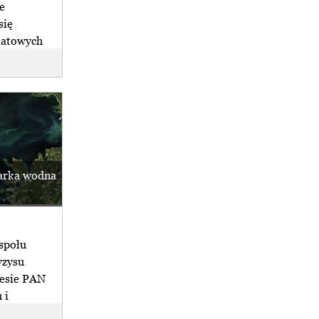
e
się
iatowych
arka wodna
społu
yzysu
zesie PAN
 i
)