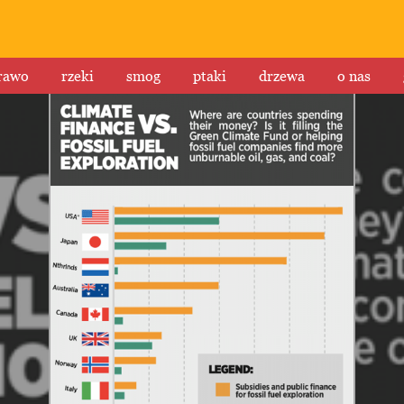
rawo
rzeki
smog
ptaki
drzewa
o nas