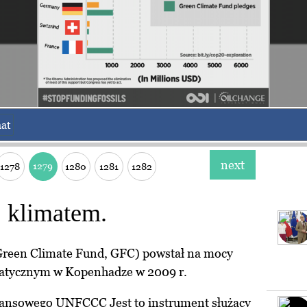
at
next
1279
1278
1280
1281
1282
.. klimatem.
Green Climate Fund, GFC) powstał na mocy
limatycznym w Kopenhadze w 2009 r.
nansowego UNFCCC Jest to instrument służący