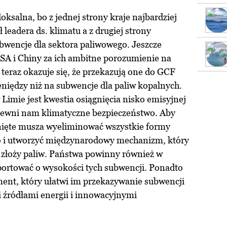
doksalna, bo z jednej strony kraje najbardziej
ł leadera ds. klimatu a z drugiej strony
wencje dla sektora paliwowego. Jeszcze
USA i Chiny za ich ambitne porozumienie na
 teraz okazuje się, że przekazują one do GCF
niędzy niż na subwencje dla paliw kopalnych.
Limie jest kwestia osiągnięcia nisko emisyjnej
pewni nam klimatyczne bezpieczeństwo. Aby
inięte musza wyeliminować wszystkie formy
o i utworzyć międzynarodowy mechanizm, który
złoży paliw. Państwa powinny również w
portować o wysokości tych subwencji. Ponadto
ent, który ułatwi im przekazywanie subwencji
 źródłami energii i innowacyjnymi