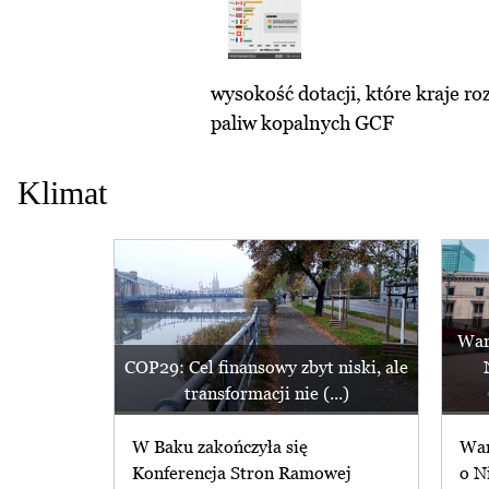
wysokość dotacji, które kraje ro
paliw kopalnych GCF
Klimat
War
COP29: Cel finansowy zbyt niski, ale
transformacji nie (...)
W Baku zakończyła się
War
Konferencja Stron Ramowej
o N