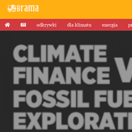
odkrywki
dla klimatu
energia
p