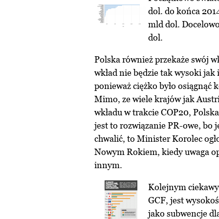
dol. do końca 2014
mld dol. Docelowo
dol.
Polska również przekaże swój wk
wkład nie będzie tak wysoki jak i
ponieważ ciężko było osiągnąć 
Mimo, ze wiele krajów jak Austr
wkładu w trakcie COP20, Polska 
jest to rozwiązanie PR-owe, bo j
chwalić, to Minister Korolec og
Nowym Rokiem, kiedy uwaga opi
innym.
Kolejnym ciekawy
GCF, jest wysokość
jako subwencje dl