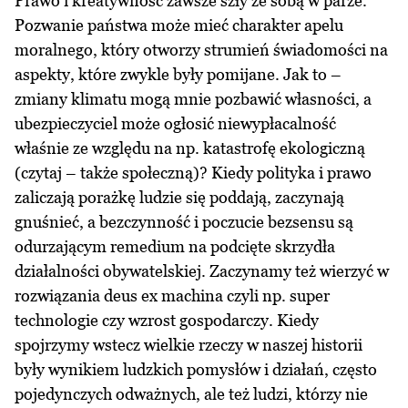
Prawo i kreatywność zawsze szły ze sobą w parze.
Pozwanie państwa może mieć charakter apelu
moralnego, który otworzy strumień świadomości na
aspekty, które zwykle były pomijane. Jak to –
zmiany klimatu mogą mnie pozbawić własności, a
ubezpieczyciel może ogłosić niewypłacalność
właśnie ze względu na np. katastrofę ekologiczną
(czytaj – także społeczną)? Kiedy polityka i prawo
zaliczają porażkę ludzie się poddają, zaczynają
gnuśnieć, a bezczynność i poczucie bezsensu są
odurzającym remedium na podcięte skrzydła
działalności obywatelskiej. Zaczynamy też wierzyć w
rozwiązania deus ex machina czyli np. super
technologie czy wzrost gospodarczy. Kiedy
spojrzymy wstecz wielkie rzeczy w naszej historii
były wynikiem ludzkich pomysłów i działań, często
pojedynczych odważnych, ale też ludzi, którzy nie