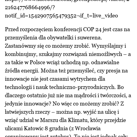
216247768664996/?
notif_id=1542907565479352¬if_t=live_video
Przed rozpoczęciem konferencji COP 24 jest czas na
przemyślenia dla obywatelki i suwerena.
Zastanówmy się co możemy zrobić. Wymyślajmy i
kombinujmy, szukajmy rozwiązań niemożliwych – a
za takie w Polsce wciąż uchodzą np. odnawialne
źródła energii. Można też przemyśleć, czy presja na
innowacje nie jest czasami wytrychem dla
technologii i nauk techniczno-przyrodniczych. Bo
dlaczego ostatnio już nie ma mądrości i twórczości, a
jedynie innowacje? No więc co możemy zrobić? Z
łatwiejszych rzeczy – można np. wyjść na ulicę i
wziąć udział w Marszu dla Klimatu, który przejdzie
ulicami Katowic 8 grudnia (z Wrocławia
organizowany jest autobus). To nie jest jednak cały