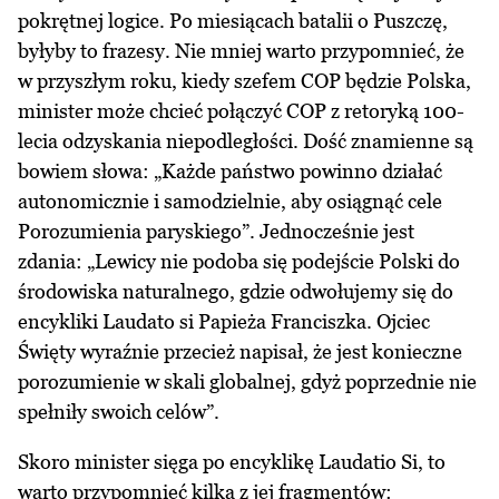
pokrętnej logice. Po miesiącach batalii o Puszczę,
byłyby to frazesy. Nie mniej warto przypomnieć, że
w przyszłym roku, kiedy szefem COP będzie Polska,
minister może chcieć połączyć COP z retoryką 100-
lecia odzyskania niepodległości. Dość znamienne są
bowiem słowa: „Każde państwo powinno działać
autonomicznie i samodzielnie, aby osiągnąć cele
Porozumienia paryskiego”. Jednocześnie jest
zdania: „Lewicy nie podoba się podejście Polski do
środowiska naturalnego, gdzie odwołujemy się do
encykliki Laudato si Papieża Franciszka. Ojciec
Święty wyraźnie przecież napisał, że jest konieczne
porozumienie w skali globalnej, gdyż poprzednie nie
spełniły swoich celów”.
Skoro minister sięga po encyklikę Laudatio Si, to
warto przypomnieć kilka z jej fragmentów: