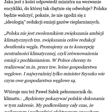
Jaka jest z kolei odpowiedź ministra na wezwanie
encykliki, do której tak chętnie się odwołuje?
Polska
będzie walczyć
, pokaże, że nie zgodzi się z
„ideologią” redukcji emisji gazów cieplarnianych.
„Polska nie jest zwolennikiem zwiększania ambicji
klimatycznych tzn. zwiększania celów redukcji
dwutlenku węgla. Promujemy za to koncepcję
neutralności klimatycznej, czyli zrównoważenia
emisji z pochłanianiem. W Polsce chcemy to
realizować m.in. przez tzw. leśne gospodarstwa
węglowe. I najwyraźniej tylko minister Szyszko wie
czym owe gospodarstwa węglowe są.
Wtóruje mu też Paweł Sałek pełnomocnik ds.
klimatu.: „
Będziemy pokazywać polskie dokonania
w tym zakresie. My podkreślamy cały czas, że
najlepszym i najbardziej efektywnym sposobem