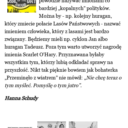
powodzie nazywać imionami co
bardziej „kopalnych” polityków.
Można by - np. kolejny huragan,
który zmiecie połacie Lasów Państwowych - nazwać
imieniem człowieka, który z lasami jest bardzo
związany. Będziemy mieli np. cyklon Jan albo
huragan Tadeusz. Poza tym warto utworzyć nagrodę
imienia Scarlet O’Hary. Przyznawana byłaby
wszystkim tym, którzy lubią odkładać sprawy na
przyszłość. Nikt tak pięknie bowiem jak bohaterka
„Przeminęło z wiatrem” nie mówił: „
Nie chcę teraz o
tym myśleć. Pomyślę o tym jutro”.
Hanna Schudy