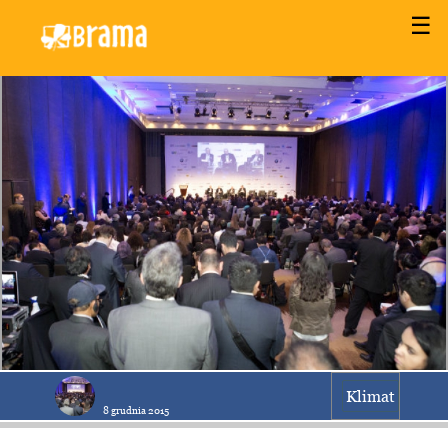
☰
Klimat
8 grudnia 2015