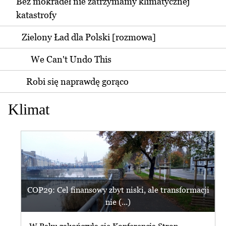
Bez mokradeł nie zatrzymamy klimatycznej
katastrofy
Zielony Ład dla Polski [rozmowa]
We Can't Undo This
Robi się naprawdę gorąco
Klimat
COP29: Cel finansowy zbyt niski, ale transformacji
nie (...)
W Baku zakończyła się Konferencja Stron