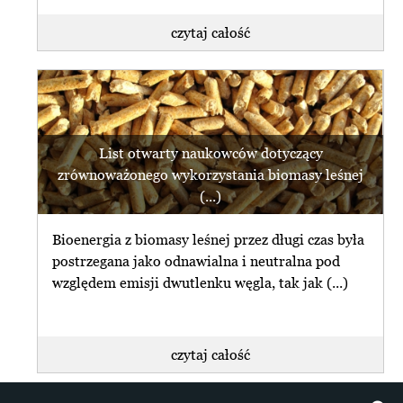
czytaj całość
List otwarty naukowców dotyczący
zrównoważonego wykorzystania biomasy leśnej
(...)
Bioenergia z biomasy leśnej przez długi czas była
postrzegana jako odnawialna i neutralna pod
względem emisji dwutlenku węgla, tak jak (...)
czytaj całość
+ więcej z Klimat