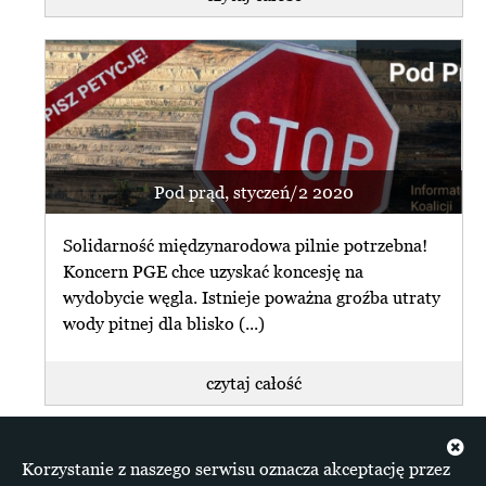
przeglądaj archiwum
Termin orzeczenia NSA ws. Turowa
przesunięty
subskrybuj newsletter
zrezygnuj z subskrybcji
Naczelny Sąd Administracyjny
przesunął do 18 lipca br. termin
ogłoszenia orzeczenia ws. zażalenia
PGE, (...)
Pod prąd, styczeń/2 2020
czytaj całość
Solidarność międzynarodowa pilnie potrzebna!
Koncern PGE chce uzyskać koncesję na
wydobycie węgla. Istnieje poważna groźba utraty
spis artykułów dotyczących Odkrywki Polska
wody pitnej dla blisko (...)
czytaj całość
+ więcej z info
Korzystanie z naszego serwisu oznacza akceptację przez