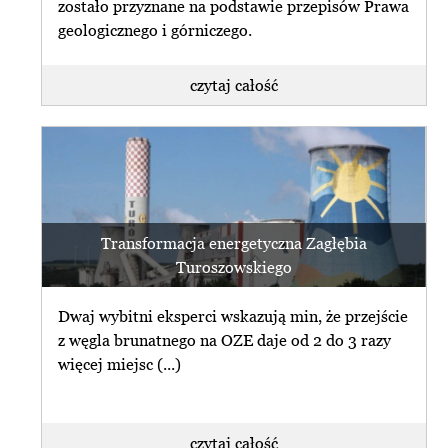
zostało przyznane na podstawie przepisów Prawa
geologicznego i górniczego.
czytaj całość
czytaj najnowszy
W czwartek wyrok ws. Turowa.
newsletter
Organizacje: region potrzebuje (...)
przeglądaj archiwum
31 sierpnia Wojewódzki Sąd
subskrybuj newsletter
Administracyjny w Warszawie
rozstrzygnie o zgodności z prawem
Transformacja energetyczna Zagłębia
zrezygnuj z subskrybcji
decyzji środowiskowej, (...)
Turoszowskiego
czytaj całość
Dwaj wybitni eksperci wskazują min, że przejście
z węgla brunatnego na OZE daje od 2 do 3 razy
więcej miejsc (...)
czytaj najnowszy
newsletter
czytaj całość