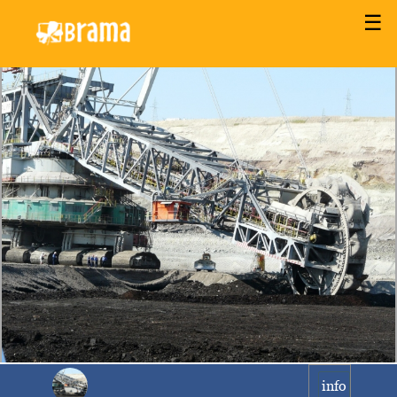
☰
info