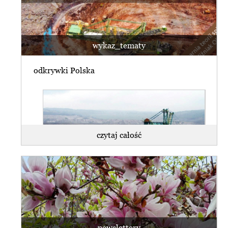
wykaz_tematy
odkrywki Polska
czytaj całość
WSA uchylił decyzję środowiskową dla
kopalni Turów.
Ekolodzy: nadzieja dla regionu w
rękach rządu
newslettery