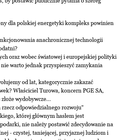
s, by postawić publicznie pytania o szereg
żony dla polskiej energetyki kompleks powinien
 funkcjonowania anachronicznej technologii
odatni?
ch oraz wobec światowej i europejskiej polityki
 nie warto jednak przyspieszyć zamykania
wołujemy od lat, kategorycznie zakazać
wek? Właściciel Turowa, koncern PGE SA,
 złoże wydobywcze...
na rzecz odpowiedzialnego rozwoju”
iego, której głównym hasłem jest
podarki, nie należy postawić zdecydowanie na
ej - czystej, taniejącej, przyjaznej ludziom i