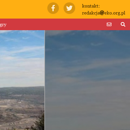
kontakt:
redakcja
eko.org.pl
gry