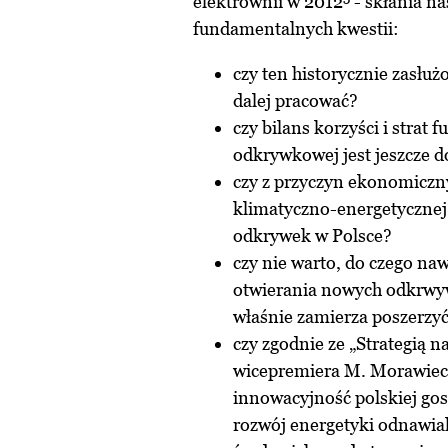
elektrownii w 2012
- skłania na
fundamentalnych kwestii:
czy ten historycznie zasłu
dalej pracować?
czy bilans korzyści i strat
odkrywkowej jest jeszcze d
czy z przyczyn ekonomiczny
klimatyczno-energetycznej
odkrywek w Polsce?
czy nie warto, do czego na
otwierania nowych odkrwy
właśnie zamierza poszerzyć
czy zgodnie ze „Strategią 
wicepremiera M. Morawieck
innowacyjność polskiej gos
rozwój energetyki odnawialn