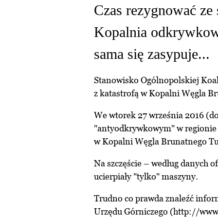
Czas rezygnować ze s
Kopalnia odkrywkow
sama się zasypuje...
Stanowisko Ogólnopolskiej Koal
z katastrofą w Kopalni Węgla B
We wtorek 27 września 2016 (do
"antyodkrywkowym" w regionie l
w Kopalni Węgla Brunatnego Tu
Na szczęście – według danych of
ucierpiały "tylko" maszyny.
Trudno co prawda znaleźć infor
Urzędu Górniczego (
http://www