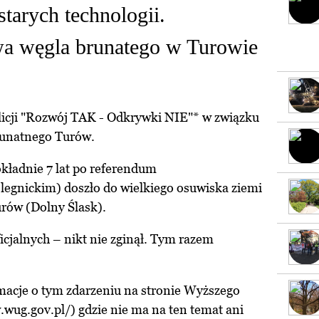
tarych technologii.
a węgla brunatego w Turowie
icji "Rozwój TAK - Odkrywki NIE"* w związku
runatnego Turów.
kładnie 7 lat po referendum
egnickim) doszło do wielkiego osuwiska ziemi
rów (Dolny Ślask).
icjalnych – nikt nie zginął. Tym razem
macje o tym zdarzeniu na stronie Wyższego
.wug.gov.pl/
) gdzie nie ma na ten temat ani