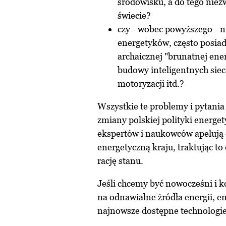
środowisku, a do tego niez
świecie?
czy - wobec powyższego - n
energetyków, często posiad
archaicznej "brunatnej en
budowy inteligentnych sieci
motoryzacji itd.?
Wszystkie te problemy i pytani
zmiany polskiej polityki energet
ekspertów i naukowców apelują
energetyczną kraju, traktując to 
rację stanu.
Jeśli chcemy być nowocześni i
na odnawialne żródła energii, e
najnowsze dostępne technologie