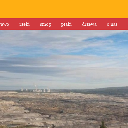
rawo
rzeki
smog
ptaki
drzewa
o nas