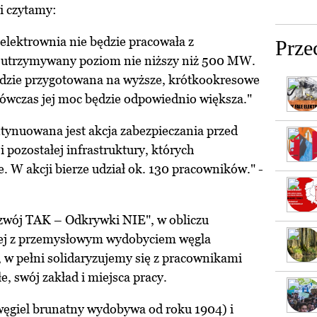
i czytamy:
 elektrownia nie będzie pracowała z
Prze
e utrzymywany poziom nie niższy niż 500 MW.
ędzie przygotowana na wyższe, krótkookresowe
ówczas jej moc będzie odpowiednio większa."
ntynuowana jest akcja zabezpieczania przed
 pozostałej infrastruktury, których
. W akcji bierze udział ok. 130 pracowników." -
zwój TAK – Odkrywki NIE", w obliczu
anej z przemysłowym wydobyciem węgla
w pełni solidaryzujemy się z pracownikami
e, swój zakład i miejsca pracy.
ęgiel brunatny wydobywa od roku 1904) i