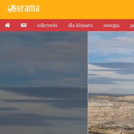
odkrywki
dla klimatu
energia
p