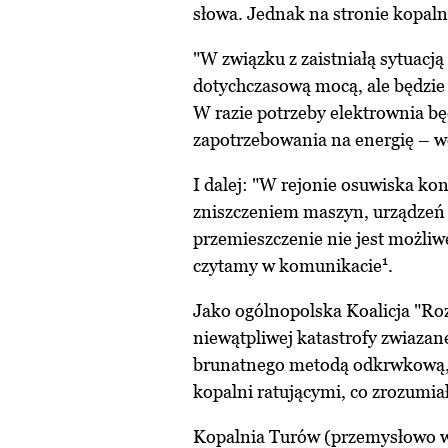
słowa. Jednak na stronie kopaln
"W związku z zaistniałą sytuacją
dotychczasową mocą, ale będzi
W razie potrzeby elektrownia b
zapotrzebowania na energię – w
I dalej: "W rejonie osuwiska ko
zniszczeniem maszyn, urządzeń i
przemieszczenie nie jest możliwe
1
czytamy w komunikacie
.
Jako ogólnopolska Koalicja "Ro
niewątpliwej katastrofy zwiaz
brunatnego metodą odkrwkową, 
kopalni ratującymi, co zrozumiał
Kopalnia Turów (przemysłowo w