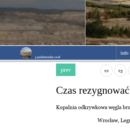
info
3 października 2016
prev
22
23
Czas rezygnować 
Kopalnia odkrywkowa węgla brun
Wrocław, Legn