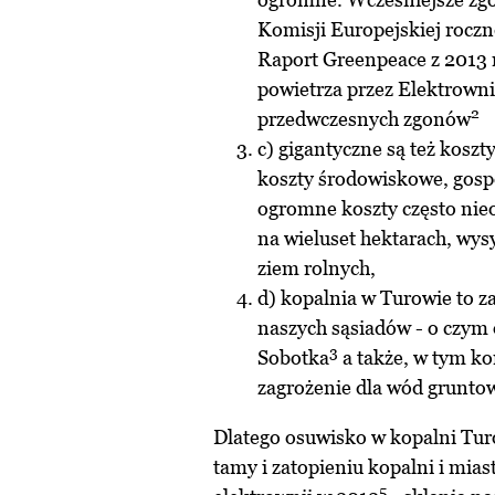
Komisji Europejskiej roczn
Raport Greenpeace z 2013 r
powietrza przez Elektrowni
2
przedwczesnych zgonów
c) gigantyczne są też kosz
koszty środowiskowe, gospo
ogromne koszty często ni
na wieluset hektarach, wy
ziem rolnych,
d) kopalnia w Turowie to z
naszych sąsiadów - o czym
3
Sobotka
a także, w tym ko
zagrożenie dla wód gruntow
Dlatego osuwisko w kopalni Tu
tamy i zatopieniu kopalni i mias
5