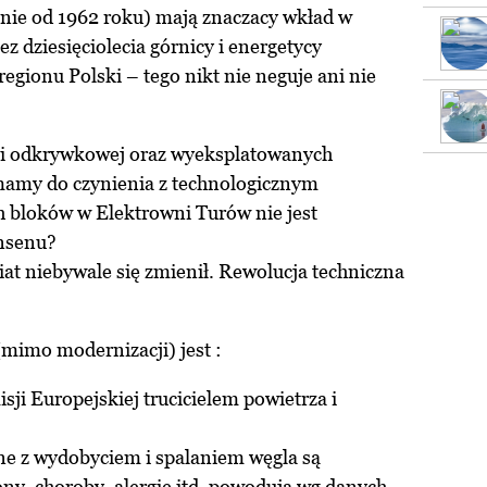
anie od 1962 roku) mają znaczacy wkład w
ez dziesięciolecia górnicy i energetycy
regionu Polski – tego nikt nie neguje ani nie
ni odkrywkowej oraz wyeksplatowanych
mamy do czynienia z technologicznym
bloków w Elektrowni Turów nie jest
nsenu?
at niebywale się zmienił. Rewolucja techniczna
imo modernizacji) jest :
isji Europejskiej trucicielem powietrza i
ne z wydobyciem i spalaniem węgla są
ny, choroby, alergie itd. powodują wg danych