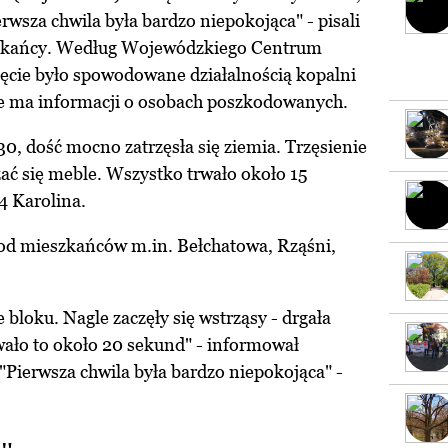
erwsza chwila była bardzo niepokojąca" - pisali
szkańcy. Według Wojewódzkiego Centrum
ęcie było spowodowane działalnością kopalni
e ma informacji o osobach poszkodowanych.
30, dość mocno zatrzęsła się ziemia. Trzęsienie
szać się meble. Wszystko trwało około 15
4 Karolina.
od mieszkańców m.in. Bełchatowa, Rząśni,
bloku. Nagle zaczęły się wstrząsy - drgała
rwało to około 20 sekund" - informował
"Pierwsza chwila była bardzo niepokojąca" -