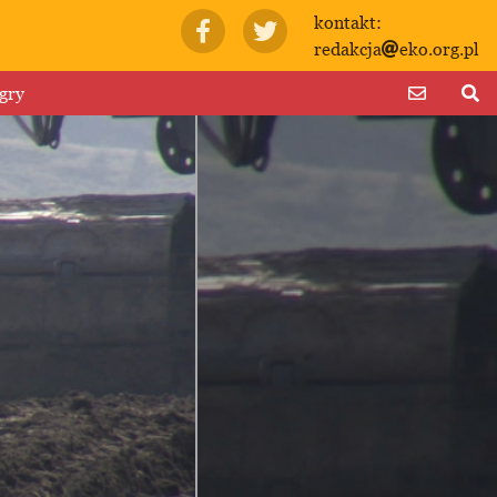
kontakt:
redakcja
eko.org.pl
gry