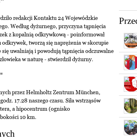
e"
rdziło redakcji Kontaktu 24 Wojewódzkie
Prze
go. Według dyżurnego, przyczyna tąpnięcia
iązek z kopalnią odkrywkową - poinformował
u odkrywek, tworzą się naprężenia w skorupie
e się uwalniają i powodują tąpnięcia odczuwalne
człowieka w naturę - stwierdził dyżurny.
"
anych przez Helmholtz Zentrum München,
 godz. 17.28 naszego czasu. Siła wstrząsów
htera, a hipocentrum (ognisko
ębokości 10 km.
nych