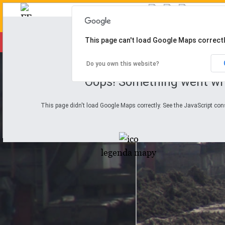
This page can't load Google Maps correctl
odkrywki
dla klimatu
energia
p
Do you own this website?
Oops! Something went wr
This page didn't load Google Maps correctly. See the JavaScript cons
legenda mapy