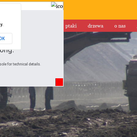
y.
rawo
rzeki
smog
ptaki
drzewa
o nas
OK
ong.
ole for technical details.