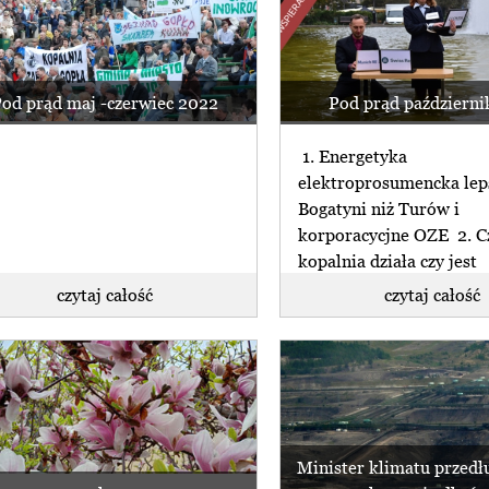
od prąd maj -czerwiec 2022
Pod prąd październi
1. Energetyka
elektroprosumencka lep
Bogatyni niż Turów i
korporacycjne OZE 2. C
kopalnia działa czy jest
zamknięta? 3. Węgiel w
czytaj całość
czytaj całość
(...)
Minister klimatu przedłu