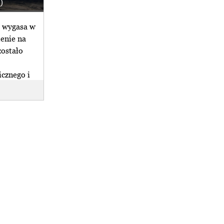
)
 wygasa w
enie na
zostało
cznego i
k ws. Turowa.
Termin orzeczenia NSA ws. Turowa
 potrzebuje (...)
przesunięty
ódzki Sąd
Naczelny Sąd Administracyjny
w Warszawie
przesunął do 18 lipca br. termin
dności z
ogłoszenia orzeczenia ws.
rodowiskowej,
zażalenia PGE, (...)
całość
czytaj całość