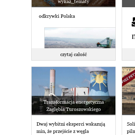
wykaz_tematy
odkrywki Polska
czytaj całość
WSA uchylił decyzję środowiskową
dla kopalni Turów.
Ekolodzy: nadzieja dla regionu w
rękach rządu
Transformacja energetyczna
Zagłębia Turoszowskiego
czytaj całość
Dwaj wybitni eksperci wskazują
Sol
min, że przejście z węgla
pil