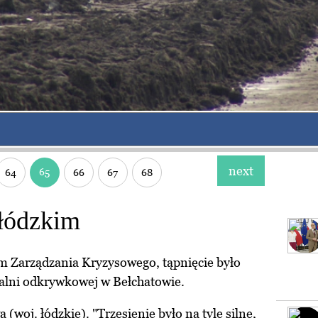
next
65
64
66
67
68
 łódzkim
Zarządzania Kryzysowego, tąpnięcie było
alni odkrywkowej w Bełchatowie.
(woj. łódzkie). "Trzęsienie było na tyle silne,