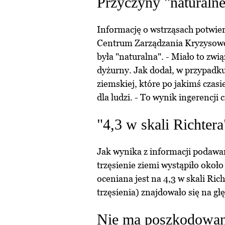
Przyczyny "naturaln
Informację o wstrząsach potwie
Centrum Zarządzania Kryzysowe
była "naturalna". - Miało to zw
dyżurny. Jak dodał, w przypadk
ziemskiej, które po jakimś czasi
dla ludzi. - To wynik ingerencji 
"4,3 w skali Richtera
Jak wynika z informacji podaw
trzęsienie ziemi wystąpiło około
oceniana jest na 4,3 w skali Ric
trzęsienia) znajdowało się na gł
Nie ma poszkodowa