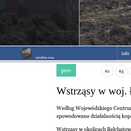
info
1 grudnia 2014
prev
62
63
Wstrząsy w woj.
Według Wojewódzkiego Centrum 
spowodowane działalnością kop
Wstrząsy w okolicach Bełchatowa 