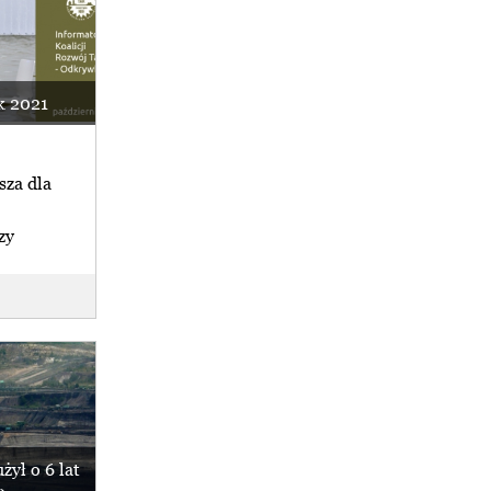
k 2021
sza dla
zy
 Turowie,
żył o 6 lat