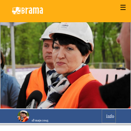
☰
info
18 maja 2015