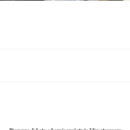
Kto zarabia na planach kopalni na granicy
Lubuscy politycy wierzą jak w prawdy objawione,
że w planie zagospodarowania województwa jest
kopalnia węgla brunatnego na (...)
Marszałek Polak do Dziadek: Nie tylko
lasy i jeziora, ale i surowce
Dziadek do Marszałek Polak:kopalnia
odkrywkowa nie jest ani zielona, ani
nowoczesna