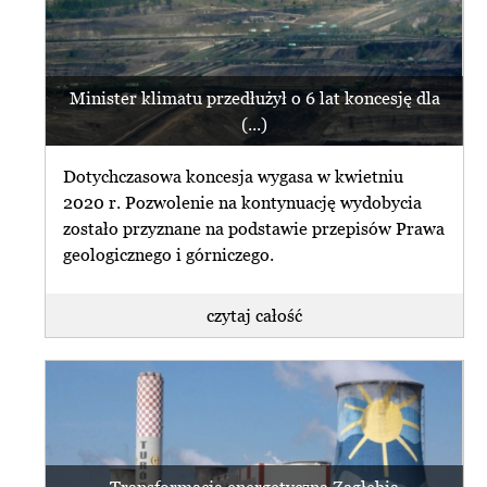
czytaj najnowszy
newsletter
Rząd PiS w przypadku Turowa wybrał
kampanię antyczeską i antyunijną oraz
pseudopatriotyzm węglowy.
przeglądaj archiwum
Minister klimatu przedłużył o 6 lat koncesję dla
Zapłaciliśmy (...)
(...)
subskrybuj newsletter
czytaj całość
Dotychczasowa koncesja wygasa w kwietniu
zrezygnuj z subskrybcji
2020 r. Pozwolenie na kontynuację wydobycia
zostało przyznane na podstawie przepisów Prawa
geologicznego i górniczego.
czytaj całość
czytaj najnowszy
W czwartek wyrok ws. Turowa.
newsletter
Organizacje: region potrzebuje (...)
przeglądaj archiwum
31 sierpnia Wojewódzki Sąd
subskrybuj newsletter
Administracyjny w Warszawie
rozstrzygnie o zgodności z prawem