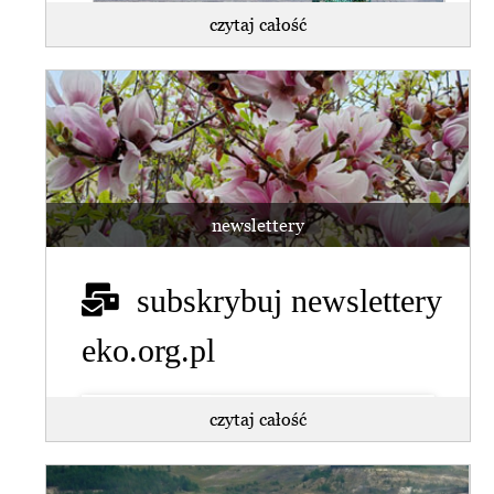
czytaj całość
WSA uchylił decyzję środowiskową dla
kopalni Turów.
Ekolodzy: nadzieja dla regionu w
rękach rządu
newslettery
czytaj całość
subskrybuj newslettery
eko.org.pl
czytaj całość
Turów - problem transformacji do
rozwiązania przez nowy (...)