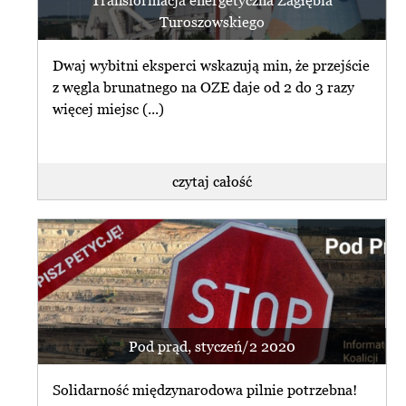
Transformacja energetyczna Zagłębia
zrezygnuj z subskrybcji
decyzji środowiskowej, (...)
Turoszowskiego
czytaj całość
Dwaj wybitni eksperci wskazują min, że przejście
z węgla brunatnego na OZE daje od 2 do 3 razy
więcej miejsc (...)
czytaj najnowszy
newsletter
czytaj całość
przeglądaj archiwum
Termin orzeczenia NSA ws. Turowa
przesunięty
subskrybuj newsletter
zrezygnuj z subskrybcji
Naczelny Sąd Administracyjny
przesunął do 18 lipca br. termin
ogłoszenia orzeczenia ws. zażalenia
PGE, (...)
Pod prąd, styczeń/2 2020
czytaj całość
Solidarność międzynarodowa pilnie potrzebna!