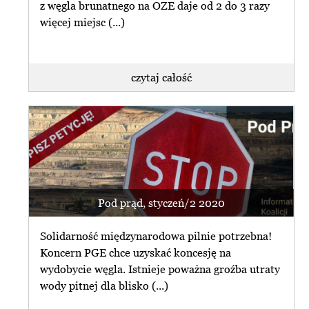
z węgla brunatnego na OZE daje od 2 do 3 razy
więcej miejsc (...)
czytaj najnowszy
newsletter
czytaj całość
przeglądaj archiwum
Termin orzeczenia NSA ws. Turowa
przesunięty
subskrybuj newsletter
zrezygnuj z subskrybcji
Naczelny Sąd Administracyjny
przesunął do 18 lipca br. termin
ogłoszenia orzeczenia ws. zażalenia
PGE, (...)
Pod prąd, styczeń/2 2020
czytaj całość
Solidarność międzynarodowa pilnie potrzebna!
Koncern PGE chce uzyskać koncesję na
wydobycie węgla. Istnieje poważna groźba utraty
spis artykułów dotyczących Odkrywki Polska
wody pitnej dla blisko (...)