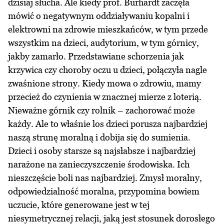
dzisiaj słucha. Ale kiedy prof. Burhardt zaczęła
mówić o negatywnym oddziaływaniu kopalni i
elektrowni na zdrowie mieszkańców, w tym przede
wszystkim na dzieci, audytorium, w tym górnicy,
jakby zamarło. Przedstawiane schorzenia jak
krzywica czy choroby oczu u dzieci, połączyła nagle
zwaśnione strony. Kiedy mowa o zdrowiu, mamy
przecież do czynienia w znacznej mierze z loterią.
Nieważne górnik czy rolnik – zachorować może
każdy. Ale to właśnie los dzieci porusza najbardziej
naszą strunę moralną i dobija się do sumienia.
Dzieci i osoby starsze są najsłabsze i najbardziej
narażone na zanieczyszczenie środowiska. Ich
nieszczęście boli nas najbardziej. Zmysł moralny,
odpowiedzialność moralna, przypomina bowiem
uczucie, które generowane jest w tej
niesymetrycznej relacji, jaką jest stosunek dorosłego