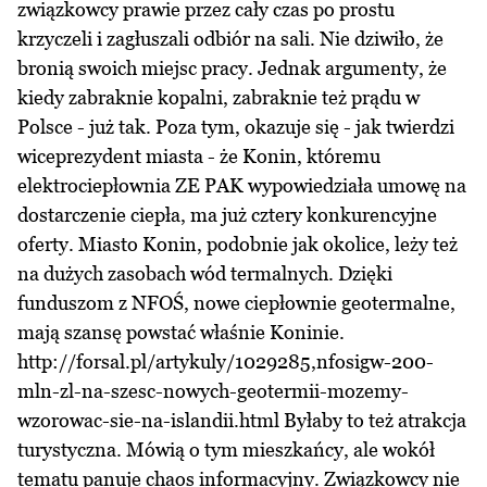
związkowcy prawie przez cały czas po prostu
krzyczeli i zagłuszali odbiór na sali. Nie dziwiło, że
bronią swoich miejsc pracy. Jednak argumenty, że
kiedy zabraknie kopalni, zabraknie też prądu w
Polsce - już tak. Poza tym, okazuje się - jak twierdzi
wiceprezydent miasta - że Konin, któremu
elektrociepłownia ZE PAK wypowiedziała umowę na
dostarczenie ciepła, ma już cztery konkurencyjne
oferty. Miasto Konin, podobnie jak okolice, leży też
na dużych zasobach wód termalnych. Dzięki
funduszom z NFOŚ, nowe ciepłownie geotermalne,
mają szansę powstać właśnie Koninie.
http://forsal.pl/artykuly/1029285,nfosigw-200-
mln-zl-na-szesc-nowych-geotermii-mozemy-
wzorowac-sie-na-islandii.html Byłaby to też atrakcja
turystyczna. Mówią o tym mieszkańcy, ale wokół
tematu panuje chaos informacyjny. Związkowcy nie