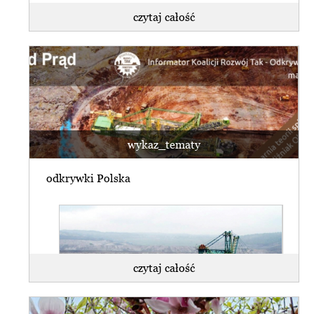
czytaj całość
wykaz_tematy
odkrywki Polska
czytaj całość
WSA uchylił decyzję środowiskową dla
kopalni Turów.