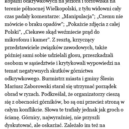
kopalni odkrywkowych na jeziora i torfowiska na
terenie północnej Wielkopolski, z tyłu widowni cały
czas padały komentarze: „Manipulacja”; „Czemu nie
mówicie o braku opadów”; „Pokażcie zdjęcia z całej
Polski”, „Ciekawe skąd weźmiecie prąd do
mikrofonu i kamer”. Z resztą, krzyczący
przedstawiciele związków zawodowych, także
później sami sobie udzielali głosu, przeszkadzali
osobom w sąsiedztwie i krytykowali wypowiedzi na
temat negatywnych skutków górnictwa
odkrywkowego. Burmistrz miasta i gminy Ślesin
Mariusz Zaborowski starał się utrzymać porządek
obrad w ryzach. Podkreślał, że organizatorzy cieszą
się z obecności górników, bo są oni przecież stroną w
całym konflikcie. Słowa te trafiały jednak jak groch o
ścianę. Górnicy, najwyraźniej, nie przyszli
dyskutować, ale oskarżać. Zależało im też na