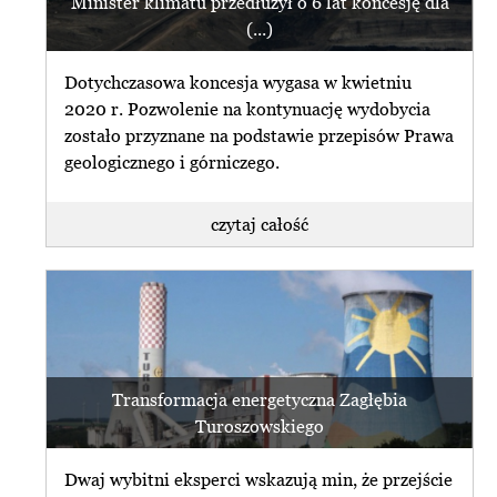
Minister klimatu przedłużył o 6 lat koncesję dla
Zapłaciliśmy (...)
(...)
subskrybuj newsletter
czytaj całość
Dotychczasowa koncesja wygasa w kwietniu
zrezygnuj z subskrybcji
2020 r. Pozwolenie na kontynuację wydobycia
zostało przyznane na podstawie przepisów Prawa
geologicznego i górniczego.
czytaj całość
czytaj najnowszy
W czwartek wyrok ws. Turowa.
newsletter
Organizacje: region potrzebuje (...)
przeglądaj archiwum
31 sierpnia Wojewódzki Sąd
subskrybuj newsletter
Administracyjny w Warszawie
rozstrzygnie o zgodności z prawem
Transformacja energetyczna Zagłębia
zrezygnuj z subskrybcji
decyzji środowiskowej, (...)
Turoszowskiego
czytaj całość
Dwaj wybitni eksperci wskazują min, że przejście