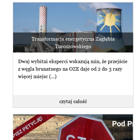
Organizacje: region potrzebuje (...)
przeglądaj archiwum
31 sierpnia Wojewódzki Sąd
subskrybuj newsletter
Administracyjny w Warszawie
rozstrzygnie o zgodności z prawem
Transformacja energetyczna Zagłębia
zrezygnuj z subskrybcji
decyzji środowiskowej, (...)
Turoszowskiego
czytaj całość
Dwaj wybitni eksperci wskazują min, że przejście
z węgla brunatnego na OZE daje od 2 do 3 razy
więcej miejsc (...)
czytaj najnowszy
newsletter
czytaj całość
przeglądaj archiwum
Termin orzeczenia NSA ws. Turowa
przesunięty
subskrybuj newsletter
zrezygnuj z subskrybcji
Naczelny Sąd Administracyjny
przesunął do 18 lipca br. termin