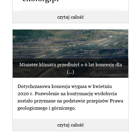
czytaj całość
Turów - problem transformacji do
rozwiązania przez nowy (...)
czytaj najnowszy
newsletter
Rząd PiS w przypadku Turowa wybrał
kampanię antyczeską i antyunijną oraz
pseudopatriotyzm węglowy.
przeglądaj archiwum
Minister klimatu przedłużył o 6 lat koncesję dla
Zapłaciliśmy (...)
(...)
subskrybuj newsletter
czytaj całość
Dotychczasowa koncesja wygasa w kwietniu
zrezygnuj z subskrybcji
2020 r. Pozwolenie na kontynuację wydobycia
zostało przyznane na podstawie przepisów Prawa
geologicznego i górniczego.
czytaj całość
czytaj najnowszy
W czwartek wyrok ws. Turowa.
newsletter