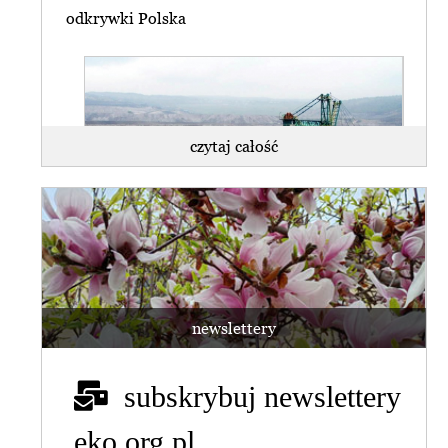
odkrywki Polska
czytaj całość
WSA uchylił decyzję środowiskową dla
kopalni Turów.
Ekolodzy: nadzieja dla regionu w
rękach rządu
newslettery
czytaj całość
subskrybuj newslettery
eko.org.pl