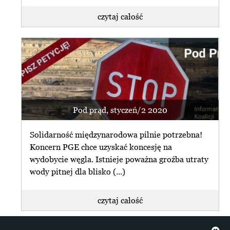
czytaj całość
przeglądaj archiwum
Termin orzeczenia NSA ws. Turowa
przesunięty
subskrybuj newsletter
zrezygnuj z subskrybcji
Naczelny Sąd Administracyjny
przesunął do 18 lipca br. termin
ogłoszenia orzeczenia ws. zażalenia
PGE, (...)
Pod prąd, styczeń/2 2020
czytaj całość
Solidarność międzynarodowa pilnie potrzebna!
Koncern PGE chce uzyskać koncesję na
wydobycie węgla. Istnieje poważna groźba utraty
spis artykułów dotyczących Odkrywki Polska
wody pitnej dla blisko (...)
czytaj całość
+ więcej z info