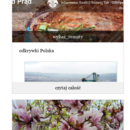
wykaz_tematy
odkrywki Polska
czytaj całość
WSA uchylił decyzję środowiskową dla
kopalni Turów.
Ekolodzy: nadzieja dla regionu w
rękach rządu