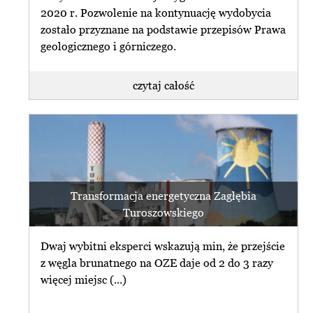
2020 r. Pozwolenie na kontynuację wydobycia
zostało przyznane na podstawie przepisów Prawa
geologicznego i górniczego.
czytaj całość
czytaj najnowszy
W czwartek wyrok ws. Turowa.
newsletter
Organizacje: region potrzebuje (...)
przeglądaj archiwum
31 sierpnia Wojewódzki Sąd
subskrybuj newsletter
Administracyjny w Warszawie
rozstrzygnie o zgodności z prawem
Transformacja energetyczna Zagłębia
zrezygnuj z subskrybcji
decyzji środowiskowej, (...)
Turoszowskiego
czytaj całość
Dwaj wybitni eksperci wskazują min, że przejście
z węgla brunatnego na OZE daje od 2 do 3 razy
więcej miejsc (...)
czytaj najnowszy
newsletter