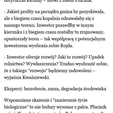
dotychczas karmiły – mówi z żalem Płucinik.
- Jakieś profity na początku gmina by pozyskiwała,
ale z biegiem czasu kopalnia odsuwałaby się z
naszego terenu. Inwestor poszedłby w innym
kierunku i z biegiem czasu zostałby tu zrujnowany,
opustoszały teren – tak współpracę z potencjalnym
inwestorem wyobraża sobie Rojda.
- Inwestor oferuje rozwój? Jaki to rozwój? Upadek
rolnictwa? Wywłaszczenia? Trudno wyobrazić sobie,
że z takiego "rozwoju" będziemy zadowoleni –
wyjaśnia Kwaśniewski.
Eksperci: bezrobocie, susza, degradacja środowiska
Wspomniane skażenie i "zamieranie życie
biologiczne" to nie bzdury wyssane z palca. Płucinik