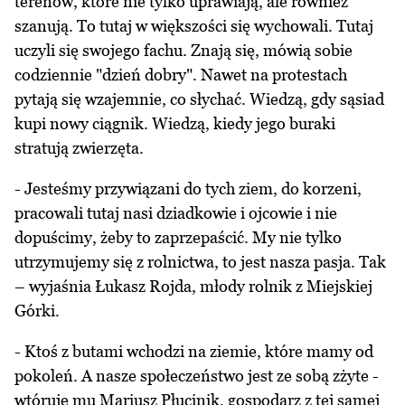
terenów, które nie tylko uprawiają, ale również
szanują. To tutaj w większości się wychowali. Tutaj
uczyli się swojego fachu. Znają się, mówią sobie
codziennie "dzień dobry". Nawet na protestach
pytają się wzajemnie, co słychać. Wiedzą, gdy sąsiad
kupi nowy ciągnik. Wiedzą, kiedy jego buraki
stratują zwierzęta.
- Jesteśmy przywiązani do tych ziem, do korzeni,
pracowali tutaj nasi dziadkowie i ojcowie i nie
dopuścimy, żeby to zaprzepaścić. My nie tylko
utrzymujemy się z rolnictwa, to jest nasza pasja. Tak
– wyjaśnia Łukasz Rojda, młody rolnik z Miejskiej
Górki.
- Ktoś z butami wchodzi na ziemie, które mamy od
pokoleń. A nasze społeczeństwo jest ze sobą zżyte -
wtóruje mu Mariusz Płucinik, gospodarz z tej samej