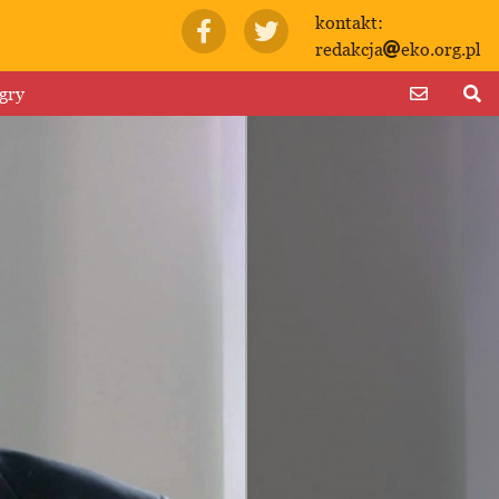
kontakt:
redakcja
eko.org.pl
gry