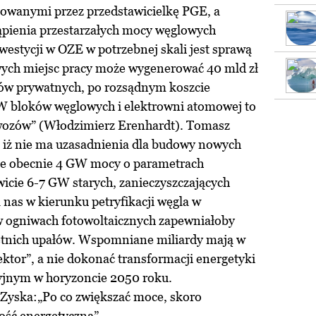
towanymi przez przedstawicielkę PGE, a
tąpienia przestarzałych mocy węglowych
estycji w OZE w potrzebnej skali jest sprawą
nowych miejsc pracy może wygenerować 40 mld zł
rów prywatnych, po rozsądnym koszcie
 bloków węglowych i elektrowni atomowej to
owozów” (Włodzimierz Erenhardt). Tomasz
, iż nie ma uzasadnienia dla budowy nowych
e obecnie 4 GW mocy o parametrach
icie 6-7 GW starych, zanieczyszczających
nas w kierunku petryfikacji węgla w
 ogniwach fotowoltaicznych zapewniałoby
letnich upałów. Wspomniane miliardy mają w
ktor”, a nie dokonać transformacji energetyki
yjnym w horyzoncie 2050 roku.
.Zyska:„Po co zwiększać moce, skoro
ość energetyczna”.