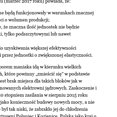
 (marzec 2017 roku) powiada, że:
ne będą funkcjonowały w warunkach znacznej
ści o wolumen produkcji;
 że znaczna ilość jednostek nie będzie
, tylko podszczytowymi lub nawet
 do uzyskiwania większej efektywności
 przez jednostki o zwiększonej elastyczności.
porem maniaka idą w kierunku wielkich
h, które powinny „zmieścić się” w podstawie
est brak miejsca dla takich bloków jak w
nowanych elektrowni jądrowych. Zaskoczenie i
 stopniem zasilania w sierpniu 2015 roku
a jako konieczność budowy nowych mocy, a nie
ył tak niski, że zabrakło jej do chłodzenia
ktrowni Połaniec i Kozienice. Polska jako kraj o