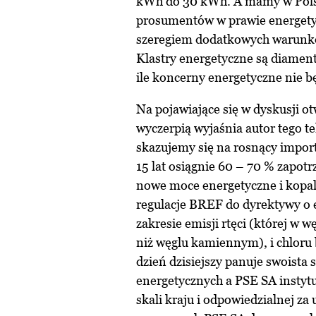
kWh do 30 kWh. A mamy w Polsce
prosumentów w prawie energet
szeregiem dodatkowych warunkó
Klastry energetyczne są diament
ile koncerny energetyczne nie 
Na pojawiające się w dyskusji ot
wyczerpią wyjaśnia autor tego t
skazujemy się na rosnący impor
15 lat osiągnie 60 – 70 % zapotr
nowe moce energetyczne i kopa
regulacje BREF do dyrektywy o 
zakresie emisji rtęci (której w 
niż węglu kamiennym), i chloru
dzień dzisiejszy panuje swoist
energetycznych a PSE SA instytu
skali kraju i odpowiedzialnej za