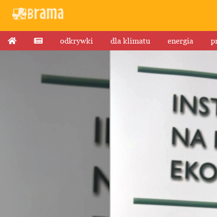
odkrywki
dla klimatu
energia
p