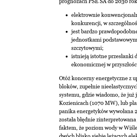
prognozach PSE SA do 2030 roku
elektrownie konwencjonal
konkurencji, w szczególno
jest bardzo prawdopodobne,
jednostkami podstawowymi
szczytowymi;
istnieją istotne przesłanki
ekonomicznej w przyszłości
Otóż koncerny energetyczne z u
bloków, zupełnie nieelastycznyc
systemu, gdzie wiadomo, że już j
Kozienicach (1070 MW), lub pla
panika energetyków wywołana 20
została błędnie zinterpretowan
faktem, że poziom wody w Wiśle b
dwóch blisko siebie leżących ele