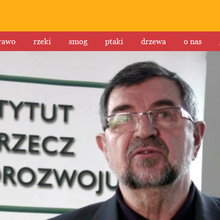
rawo
rzeki
smog
ptaki
drzewa
o nas