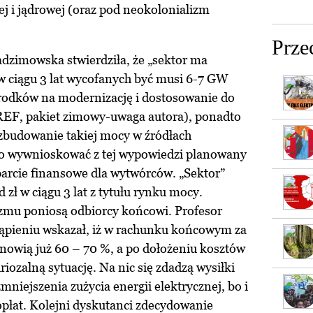
j i jądrowej (oraz pod neokolonializm
Prze
adzimowska stwierdziła, że „sektor ma
w ciągu 3 lat wycofanych być musi 6-7 GW
środków na modernizację i dostosowanie do
REF, pakiet zimowy-uwaga autora), ponadto
t zbudowanie takiej mocy w źródłach
ło wywnioskować z tej wypowiedzi planowany
arcie finansowe dla wytwórców. „Sektor”
 zł w ciągu 3 lat z tytułu rynku mocy.
zmu poniosą odbiorcy końcowi. Profesor
ąpieniu wskazał, iż w rachunku końcowym za
anowią już 60 – 70 %, a po dołożeniu kosztów
iozalną sytuację. Na nic się zdadzą wysiłki
niejszenia zużycia energii elektrycznej, bo i
opłat. Kolejni dyskutanci zdecydowanie