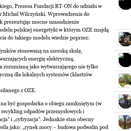
ego, Prezesa Fundacji RT-ON do udziału w
dr Michał Wilczyński. Wprowadzenia do
yk prezentując mocne uzasadnienie
delu polskiej energetyki w którym OZE znajdą
cia do takiego modelu wiedzie poprzez:
ynków stosowaną na szeroką skalę,
arzających energię elektryczną,
wa rozumianą jako wytwarzającego nie tylko
tryczną dla lokalnych systemów (klastrów
asilanego z OZE.
nna być gospodarka o obiegu zamkniętym (w
 recykling odpadów przemysłowych i
cja” i „cyfryzacja”. Jednakże stan obecny
reśla jako: „rynek mocy – budowa podwalin pod