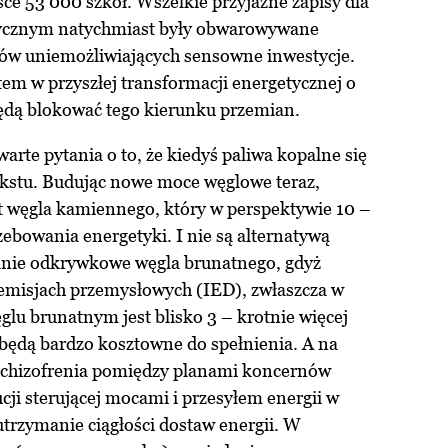
 53 000 szkół. Wszelkie przyjazne zapisy dla
ycznym natychmiast były obwarowywane
w uniemożliwiających sensowne inwestycje.
em w przyszłej transformacji energetycznej o
będą blokować tego kierunku przemian.
warte pytania o to, że kiedyś paliwa kopalne się
ekstu. Budując nowe moce węglowe teraz,
t węgla kamiennego, który w perspektywie 10 –
zebowania energetyki. I nie są alternatywą
lnie odkrywkowe węgla brunatnego, gdyż
emisjach przemysłowych (IED), zwłaszcza w
węglu brunatnym jest blisko 3 – krotnie więcej
 będą bardzo kosztowne do spełnienia. A na
a schizofrenia pomiędzy planami koncernów
cji sterującej mocami i przesyłem energii w
 utrzymanie ciągłości dostaw energii. W