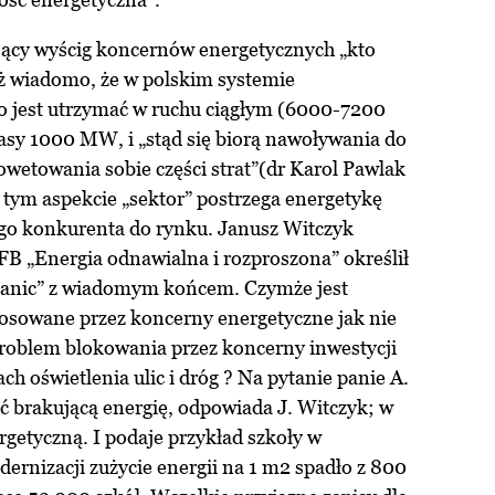
ący wyścig koncernów energetycznych „kto
eż wiadomo, że w polskim systemie
o jest utrzymać w ruchu ciągłym (6000-7200
lasy 1000 MW, i „stąd się biorą nawoływania do
wetowania sobie części strat”(dr Karol Pawlak
 tym aspekcie „sektor” postrzega energetykę
go konkurenta do rynku. Janusz Witczyk
FB „Energia odnawialna i rozproszona” określił
itanic” z wiadomym końcem. Czymże jest
osowane przez koncerny energetyczne jak nie
oblem blokowania przez koncerny inwestycji
h oświetlenia ulic i dróg ? Na pytanie panie A.
 brakującą energię, odpowiada J. Witczyk; w
getyczną. I podaje przykład szkoły w
dernizacji zużycie energii na 1 m2 spadło z 800