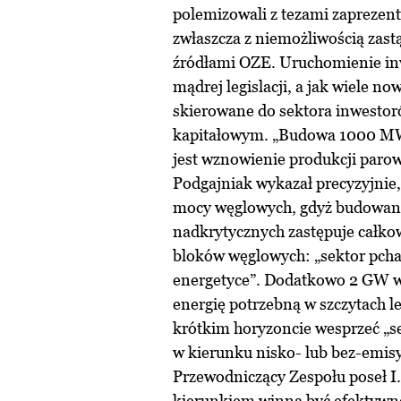
polemizowali z tezami zaprezen
zwłaszcza z niemożliwością zas
źródłami OZE. Uruchomienie inw
mądrej legislacji, a jak wiele 
skierowane do sektora inwesto
kapitałowym. „Budowa 1000 MW
jest wznowienie produkcji par
Podgajniak wykazał precyzyjnie
mocy węglowych, gdyż budowan
nadkrytycznych zastępuje całkow
bloków węglowych: „sektor pcha 
energetyce”. Dodatkowo 2 GW w
energię potrzebną w szczytach 
krótkim horyzoncie wesprzeć „se
w kierunku nisko- lub bez-emis
Przewodniczący Zespołu poseł I
kierunkiem winna być efektywn