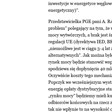
inwestycje w energetyce węglowe
energetyczny)”.
Przedstawicielka PGE pani A. R
problem” polegający na tym, że 
mocy wytwórczych, a brak jest 
regulacji UE (dyrektywa IED, B
„niemożliwe jest w ciągu 3-4 la
alternatywnych”. Jak można by
rynek mocy będzie stanowić wsp
spodziewa się dopłynięcia 40 mld
Oczywiście koszty tego mechani
Popczyk we wcześniejszym wyst
energię opłaty dystrybucyjne st
„rynku mocy” będziemy mieli kur
odbiorców końcowych na rzecz zm
tak nie wpłynie to na wysokość 