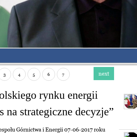
next
3
4
5
6
7
olskiego rynku energii
as na strategiczne decyzje”
społu Górnictwa i Energii 07-06-2017 roku