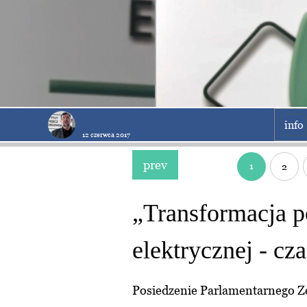
info
12 czerwca 2017
prev
1
2
„Transformacja p
elektrycznej - cz
Posiedzenie Parlamentarnego Ze