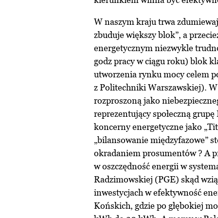
W naszym kraju trwa zdumiewaj
zbuduje większy blok”, a przeci
energetycznym niezwykle trudn
godz pracy w ciągu roku) blok k
utworzenia rynku mocy celem po
z Politechniki Warszawskiej). W
rozproszoną jako niebezpieczne
reprezentujący społeczną grupę 
koncerny energetyczne jako „T
„bilansowanie międzyfazowe” st
okradaniem prosumentów ? A pr
w oszczędność energii w systemac
Radzimowskiej (PGE) skąd wziąć
inwestycjach w efektywność ener
Końskich, gdzie po głębokiej mo