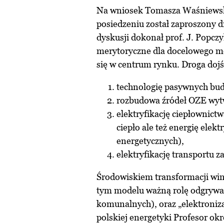
Na wniosek Tomasza Waśniewski
posiedzeniu został zaproszony 
dyskusji dokonał prof. J. Popcz
merytoryczne dla docelowego mo
się w centrum rynku. Droga dojś
technologię pasywnych bud
rozbudowa źródeł OZE wytw
elektryfikację ciepłownict
ciepło ale też energię elek
energetycznych),
elektryfikację transportu z
Środowiskiem transformacji wi
tym modelu ważną rolę odgrywa
komunalnych), oraz „elektroniza
polskiej energetyki Profesor ok