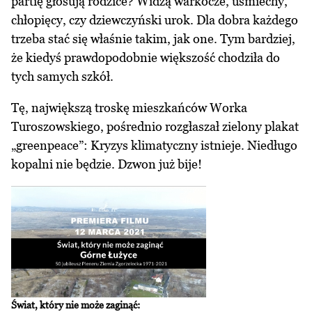
partię głosują rodzice? Widzą warkocze, uśmiechy,
chłopięcy, czy dziewczyński urok. Dla dobra każdego
trzeba stać się właśnie takim, jak one. Tym bardziej,
że kiedyś prawdopodobnie większość chodziła do
tych samych szkół.
Tę, największą troskę mieszkańców Worka
Turoszowskiego, pośrednio rozgłaszał zielony plakat
„greenpeace”: Kryzys klimatyczny istnieje. Niedługo
kopalni nie będzie. Dzwon już bije!
Świat, który nie może zaginąć: