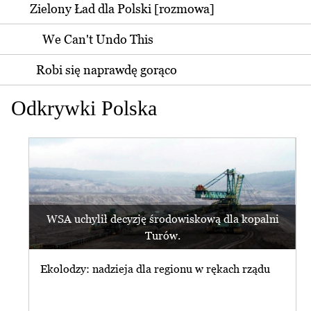
Zielony Ład dla Polski [rozmowa]
We Can't Undo This
Robi się naprawdę gorąco
Odkrywki Polska
WSA uchylił decyzję środowiskową dla kopalni
Turów.
Ekolodzy: nadzieja dla regionu w rękach rządu