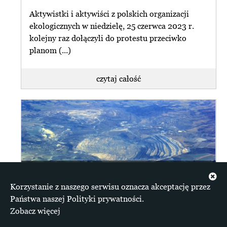
Aktywistki i aktywiści z polskich organizacji
ekologicznych w niedzielę, 25 czerwca 2023 r.
kolejny raz dołączyli do protestu przeciwko
planom (...)
czytaj całość
Turów: sąd wstrzymał decyzję środowiskową
Korzystanie z naszego serwisu oznacza akceptację przez
Kraków/Warszawa/Wrocław, 07.06.2023 r.
Państwa naszej Polityki prywatności.
Wojewódzki Sąd Administracyjny w Warszawie
Zobacz więcej
uznał, że w sprawie dotyczącej kopalni Turów