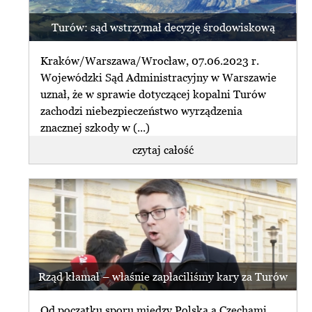
Turów: sąd wstrzymał decyzję środowiskową
Kraków/Warszawa/Wrocław, 07.06.2023 r.
Wojewódzki Sąd Administracyjny w Warszawie
uznał, że w sprawie dotyczącej kopalni Turów
zachodzi niebezpieczeństwo wyrządzenia
znacznej szkody w (...)
czytaj całość
Rząd kłamał – właśnie zapłaciliśmy kary za Turów
Od początku sporu między Polską a Czechami,