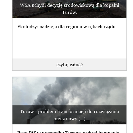
WSA uchylił decyzję środowiskową dla kopalni
Turów.
Ekolodzy: nadzieja dla regionu w rękach rządu
czytaj całość
Turów - problem transformacji do rozwiązania
przez nowy (...)
Rząd PiS w przypadku Turowa wybrał kampanię