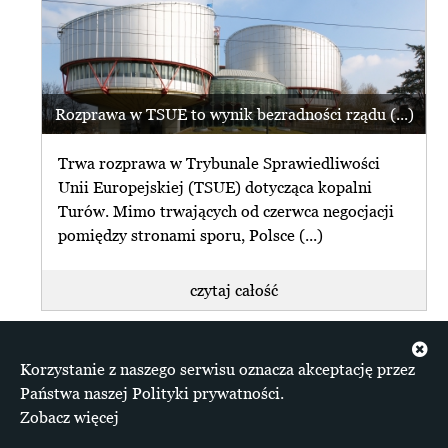
Rozprawa w TSUE to wynik bezradności rządu (...)
Trwa rozprawa w Trybunale Sprawiedliwości
Unii Europejskiej (TSUE) dotycząca kopalni
Turów. Mimo trwających od czerwca negocjacji
pomiędzy stronami sporu, Polsce (...)
czytaj całość
+ więcej z Odkrywki Polska
Korzystanie z naszego serwisu oznacza akceptację przez
Materiały zgromadzone na serwisie dostępne są na
Państwa naszej Polityki prywatności.
licencji Creative Commons Uznanie autorstwa 4.0
Zobacz więcej
Międzynarodowe