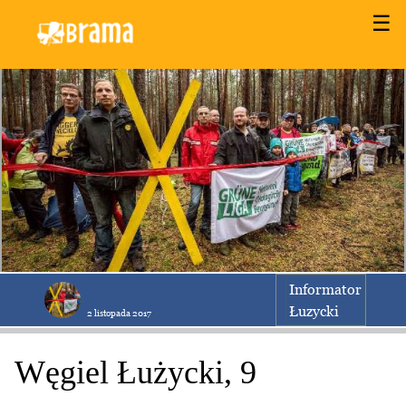
☰
Informator
Łuzycki
2 listopada 2017
Węgiel Łużycki, 9