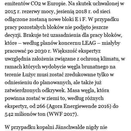
emitentów CO2 w Europie. Na skutek uchwalonej w
2015 r. rezerwy mocy, jesienią 2018 r. od sieci
odłączone zostaną nowe bloki E i F. W przypadku
pracy pozostałych bloków nie podjęto jeszcze
decyzji. Brakuje też uzasadnienia dla pracy bloków,
które – według planów koncernu LEAG – miałyby
pracować po 2030 r. Większość ekspertyz
uwzględnia założenia związane z ochroną klimatu, w
ramach których wydobycie węgla brunatnego na
terenie Łużyc musi zostać zredukowane tylko w
odniesieniu do planowanych, ale także już
zatwierdzonych odkrywek. Masa węgla, która
powinna zostać w ziemi to, według różnych
ekspertyz, od 266 (Agora Energiewende 2016) do
542 milionów ton (WWF 2017).
W przypadku kopalni Jänschwalde nigdy nie