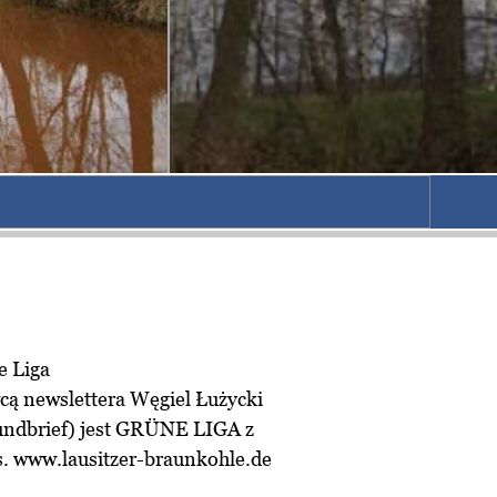
ą newslettera Węgiel Łużycki
undbrief) jest GRÜNE LIGA z
s.
www.lausitzer-braunkohle.de