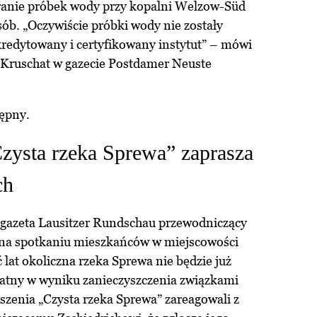
branie próbek wody przy kopalni Welzow-Süd
b. „Oczywiście próbki wody nie zostały
kredytowany i certyfikowany instytut” – mówi
 Kruschat w gazecie Postdamer Neuste
tępny.
Czysta rzeka Sprewa” zaprasza
ch
 gazeta Lausitzer Rundschau przewodniczący
 na spotkaniu mieszkańców w miejscowości
 lat okoliczna rzeka Sprewa nie będzie już
natny w wyniku zanieczyszczenia związkami
yszenia „Czysta rzeka Sprewa” zareagowali z