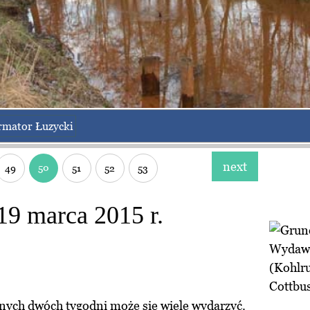
rmator Łuzycki
next
50
49
51
52
53
19 marca 2015 r.
Wydawc
(Kohlr
Cottbu
jnych dwóch tygodni może się wiele wydarzyć.