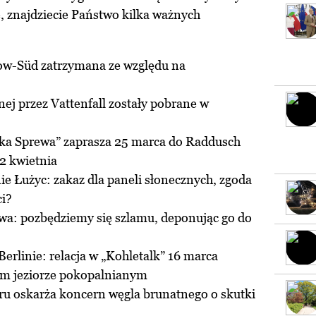
 znajdziecie Państwo kilka ważnych
ow-Süd zatrzymana ze względu na
ej przez Vattenfall zostały pobrane w
eka Sprewa” zaprasza 25 marca do Raddusch
2 kwietnia
e Łużyc: zakaz dla paneli słonecznych, zgoda
ci?
twa: pozbędziemy się szlamu, deponując go do
erlinie: relacja w „Kohletalk” 16 marca
im jeziorze pokopalnianym
ru oskarża koncern węgla brunatnego o skutki