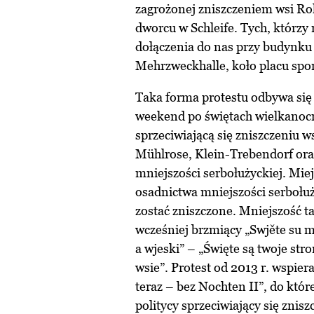
zagrożonej zniszczeniem wsi Ro
dworcu w Schleife. Tych, którzy n
dołączenia do nas przy budynku 
Mehrzweckhalle, koło placu spor
Taka forma protestu odbywa się 
weekend po świętach wielkanoc
sprzeciwiającą się zniszczeniu w
Mühlrose, Klein-Trebendorf ora
mniejszości serbołużyckiej. Mie
osadnictwa mniejszości serbołużyc
zostać zniszczone. Mniejszość 
wcześniej brzmiący „Swjěte su m
a wjeski” – „Święte są twoje stro
wsie”. Protest od 2013 r. wspie
teraz – bez Nochten II”, do któr
politycy sprzeciwiający się znisz