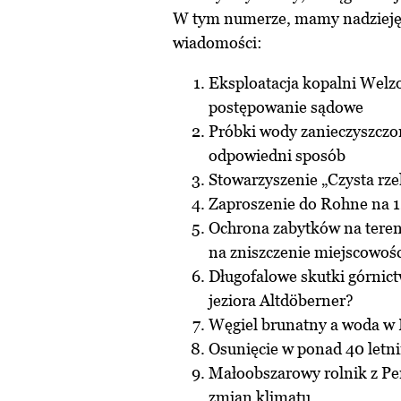
W tym numerze, mamy nadzieję,
wiadomości:
Eksploatacja kopalni Welz
postępowanie sądowe
Próbki wody zanieczyszczon
odpowiedni sposób
Stowarzyszenie „Czysta rz
Zaproszenie do Rohne na 1
Ochrona zabytków na tereni
na zniszczenie miejscowoś
Długofalowe skutki górnic
jeziora Altdöberner?
Węgiel brunatny a woda w B
Osunięcie w ponad 40 letn
Małoobszarowy rolnik z Pe
zmian klimatu