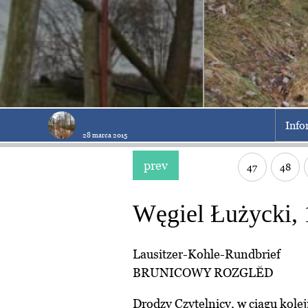
Info
28 marca 2015
prev
47
48
Węgiel Łużycki, 
Lausitzer-Kohle-Rundbrief
BRUNICOWY ROZGLĔD
Drodzy Czytelnicy, w ciągu kole