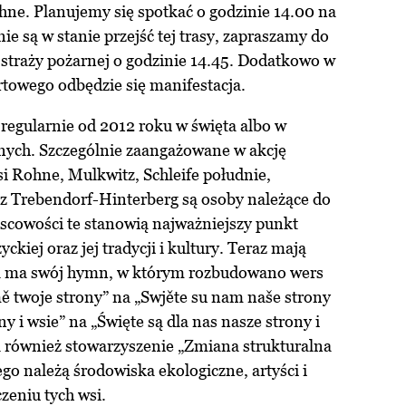
hne. Planujemy się spotkać o godzinie 14.00 na
ie są w stanie przejść tej trasy, zapraszamy do
straży pożarnej o godzinie 14.45. Dodatkowo w
towego odbędzie się manifestacja.
regularnie od 2012 roku w święta albo w
nych. Szczególnie zaangażowane w akcję
si Rohne, Mulkwitz, Schleife południe,
z Trebendorf-Hinterberg są osoby należące do
jscowości te stanowią najważniejszy punkt
kiej oraz jej tradycji i kultury. Teraz mają
ta ma swój hymn, w którym rozbudowano wers
ě twoje strony” na „Swjěte su nam naše strony
ny i wsie” na „Święte są dla nas nasze strony i
ra również stowarzyszenie „Zmiana strukturalna
ego należą środowiska ekologiczne, artyści i
czeniu tych wsi.