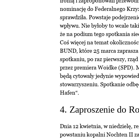
ironią i zaproponowali przewodn
nominację do Federalnego Krzyż
sprawdziła. Powstaje podejrzeni
wpływu. Nie byłoby to wcale tak
że na podium tego spotkania sie
Coś więcej na temat okolicznośc
BUND, które 25 marca zaprasza 
spotkaniu, po raz pierwszy, rzą
przez premiera Woidke (SPD). M
będą cytowały jedynie wypowiedz
stowarzyszeniu. Spotkanie odbęd
Hafen“.
4. Zaproszenie do Ro
Dnia 12 kwietnia, w niedzielę, r
powstaniu kopalni Nochten II z