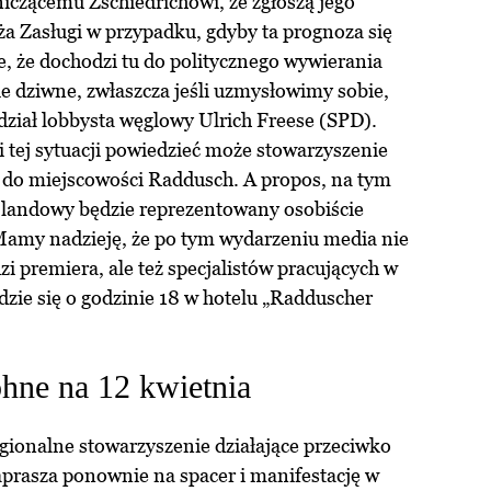
iczącemu Zschiedrichowi, że zgłoszą jego
a Zasługi w przypadku, gdyby ta prognoza się
e, że dochodzi tu do politycznego wywierania
ie dziwne, zwłaszcza jeśli uzmysłowimy sobie,
dział lobbysta węglowy Ulrich Freese (SPD).
i tej sytuacji powiedzieć może stowarzyszenie
do miejscowości Raddusch. A propos, na tym
d landowy będzie reprezentowany osobiście
amy nadzieję, że po tym wydarzeniu media nie
i premiera, ale też specjalistów pracujących w
zie się o godzinie 18 w hotelu „Radduscher
hne na 12 kwietnia
egionalne stowarzyszenie działające przeciwko
aprasza ponownie na spacer i manifestację w