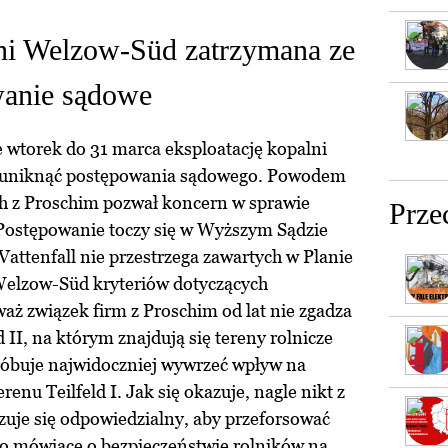
lni Welzow-Süd zatrzymana ze
wanie sądowe
 wtorek do 31 marca eksploatację kopalni
 uniknąć postępowania sądowego. Powodem
ych z Proschim pozwał koncern w sprawie
Prze
 Postępowanie toczy się w Wyższym Sądzie
Vattenfall nie przestrzega zawartych w Planie
Welzow-Süd kryteriów dotyczących
aż związek firm z Proschim od lat nie zgadza
d II, na którym znajdują się tereny rolnicze
róbuje najwidoczniej wywrzeć wpływ na
enu Teilfeld I. Jak się okazuje, nagle nikt z
zuje się odpowiedzialny, aby przeforsować
o mówiące o bezpieczeństwie rolników na