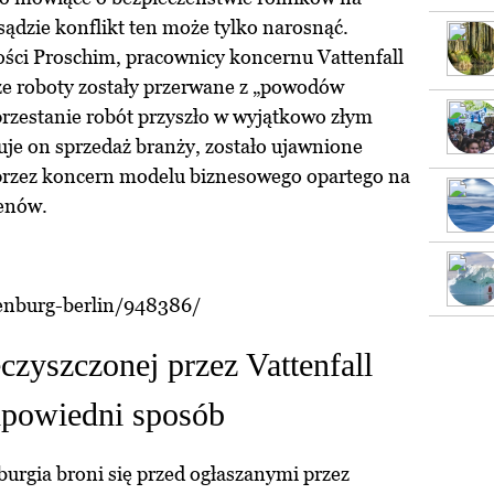
 sądzie konflikt ten może tylko narosnąć.
ci Proschim, pracownicy koncernu Vattenfall
że roboty zostały przerwane z „powodów
przestanie robót przyszło w wyjątkowo złym
anuje on sprzedaż branży, zostało ujawnione
 przez koncern modelu biznesowego opartego na
renów.
enburg-berlin/948386/
czyszczonej przez Vattenfall
dpowiedni sposób
rgia broni się przed ogłaszanymi przez