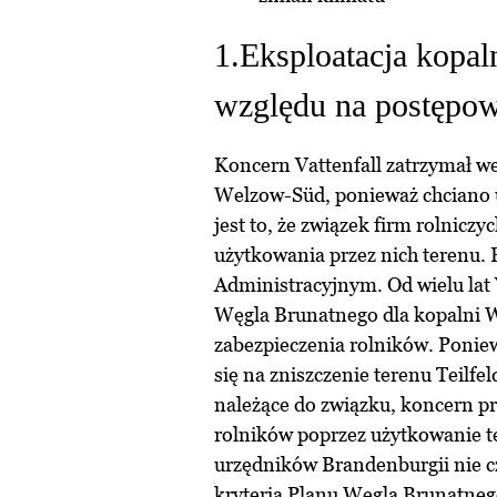
1.Eksploatacja kopa
względu na postępo
Koncern Vattenfall zatrzymał we
Welzow-Süd, ponieważ chciano
jest to, że związek firm rolnicz
użytkowania przez nich terenu.
Administracyjnym. Od wielu lat 
Węgla Brunatnego dla kopalni 
zabezpieczenia rolników. Poniew
się na zniszczenie terenu Teilfel
należące do związku, koncern p
rolników poprzez użytkowanie ter
urzędników Brandenburgii nie c
kryteria Planu Węgla Brunatneg