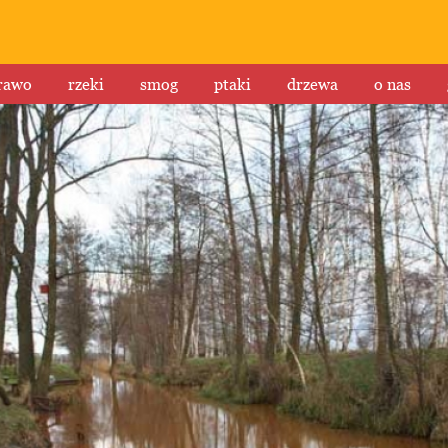
rawo
rzeki
smog
ptaki
drzewa
o nas