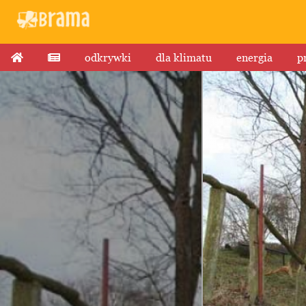
odkrywki
dla klimatu
energia
p