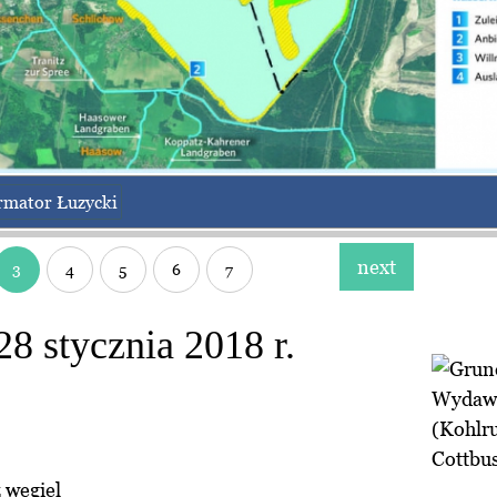
rmator Łuzycki
next
3
4
5
6
7
8 stycznia 2018 r.
Wydawc
(Kohlr
Cottbu
 węgiel