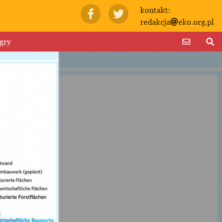
kontakt:
redakcja
eko.org.pl
gry