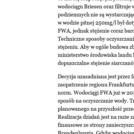
wodociągu Briesen oraz filtruje
podziemnych nie są wystarczaj
w wodzie pitnej 250mg/l był do
FWA, jednak stężenie coraz bard
Techniczne sposoby oczyszczani
stężeniu. Aby w ogóle budowa z
ministerstwo środowiska landu 
dopuszczalne stężenie siarczan
Decyzja uzasadniana jest przez f
zaopatrzenie regionu Frankfurtu
norm. Wodociągi FWA już w 2014
sposób na oczyszczanie wody. Tr
planowanego na przyszłość prze
Realizacja działań jest na razi
finansowe ze strony zanieczysz
Brandenburgia. Gdyby wodociąg