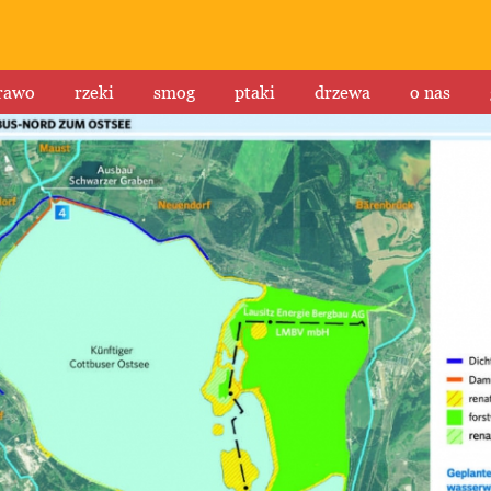
rawo
rzeki
smog
ptaki
drzewa
o nas