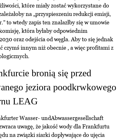
liwości, które miały zostać wykorzystane do
ależałoby na „przyspieszeniu redukcji emisji,
.” to wtedy zapis ten znalazłby się w umowie
komisję, która byłaby odpowiednim
2030 oraz odejścia od węgla. Aby to się jednak
ąć czymś innym niż obecnie , a więc profitami z
kologicznych.
kfurcie bronią się przed
wanego jeziora poodkrwkowego
ernu LEAG
furter Wasser- undAbwassergesellschaft
wraca uwagę, że jakość wody dla Frankfurtu
ędu na związki siarki dopływające do ujęcia