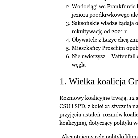
Wodociągi we Frankfurcie 
jeziora poodkrwkowego al
Saksońskie władze żądają 
rekultywację od 2021 r.
Obywatele z Łużyc chcą zm
Mieszkańcy Proschim opubl
Nie uwierzysz – Vattenfal
węgla
1. Wielka koalicja G
Rozmowy koalicyjne trwają. 12
CSU i SPD, z kolei 21 stycznia 
przyjęciu ustaleń rozmów koali
koalicyjnej, dotyczący polityki 
„Akceptujemy cele polityki kli