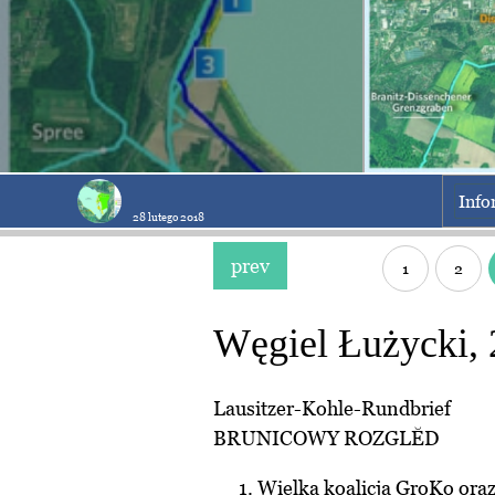
Info
28 lutego 2018
prev
1
2
Węgiel Łużycki, 2
Lausitzer-Kohle-Rundbrief
BRUNICOWY ROZGLĔD
Wielka koalicja GroKo oraz