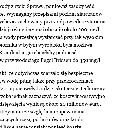
 wody z rzeki Sprewy, ponieważ zasoby wód
ące. Wymagany przepisami poziom siarczanów
tychczas zachowany przez odpowiednie starania
ziej rośnie i wynosi obecnie około 200 mg/l.
a wody przestają wystarczać przy tak wysokim
biornika w byłym wyrobisku była możliwa,
Brandenburgia chciałaby podnieść
ów przy wodociągu Pegel Briesen do 350 mg/l.
akt, że dotychczas zdarzało się bezpieczne
 w wodę pitną także przy przekroczeniach
 r. opracowały bardziej skuteczne, techniczny
zeba jednak zaznaczyć, że koszty inwestycyjne
dsięwzięcia wyniosą około 20 milionów euro.
e zatrzymana ze względu na zapewnienia
czających rzekę podmiotów oraz landu
i FWA same musiały ponieść koszty