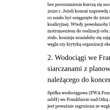
bez porozumienia kurczą się moż
2020 r. Jeżeli komuś naprawdę z
co miało być osiągnięte do 2020r
koalicyjnej. Wtedy powołanoby 
instrumentem do realizacji celu 
stało, komisja musiałaby się zaj
węgla czy krytyką organizacji e
2. Wodociągi we Fran
siarczanami z plano
należącego do konc
Spółka wodociągowa (FWA Frank
mbH) we Frankfurcie nad Odrą z
jest poważnie zagrożona ze wzgl