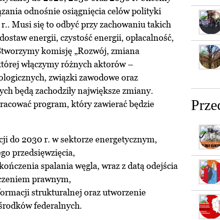
ązania odnośnie osiągnięcia celów polityki
r.. Musi się to odbyć przy zachowaniu takich
ostaw energii, czystość energii, opłacalność,
. Stworzymy komisję „Rozwój, zmiana
 której włączymy różnych aktorów –
kologicznych, związki zawodowe oraz
rych będą zachodziły największe zmiany.
Prze
racować program, który zawierać będzie
kcji do 2030 r. w sektorze energetycznym,
ego przedsięwzięcia,
kończenia spalania węgla, wraz z datą odejścia
oczeniem prawnym,
ormacji strukturalnej oraz utworzenie
środków federalnych.