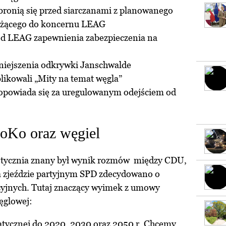
bronią się przed siarczanami z planowanego
eżącego do koncernu LEAG
od LEAG zapewnienia zabezpieczenia na
niejszenia odkrywki Janschwalde
ikowali „Mity na temat węgla”
l opowiada się za uregulowanym odejściem od
roKo oraz węgiel
 stycznia znany był wynik rozmów między CDU,
na zjeździe partyjnym SPD zdecydowano o
cyjnych. Tutaj znaczący wyimek z umowy
węglowej:
matycznej do 2020, 2030 oraz 2050 r. Chcemy