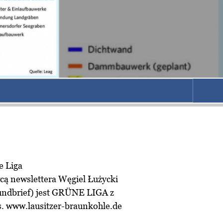
ą newslettera Węgiel Łużycki
undbrief) jest GRÜNE LIGA z
s.
www.lausitzer-braunkohle.de