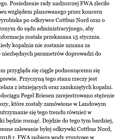
go. Posiedzenie rady nadzorczej FWA zleciło
iwu względem planowanego przez koncern
yrobiska po odkrywce Cottbus Nord oraz o
szonym do sądu administracyjnego, aby
nformacja została przekazana 15 stycznia.
kiedy kopalnia nie zostanie uznana za
ie niezbędnych parametrów doprowadzi do
m przygląda się ciągle podnoszącemu się
rewie. Przyczyną tego stanu rzeczy jest
elaza z istniejących oraz zamkniętych kopalni.
wodociągu Pegel Briesen zarejestrowano stężenie
nozy, które zostały zamówione w Landowym
utrzymanie się tego trendu również w
rki będzie rosnąć. Dojdzie do tego tym bardziej,
zesne zalewanie byłej odkrywki Cottbus Nord,
ą 2018 r. FWA pobiera wody gruntowe w