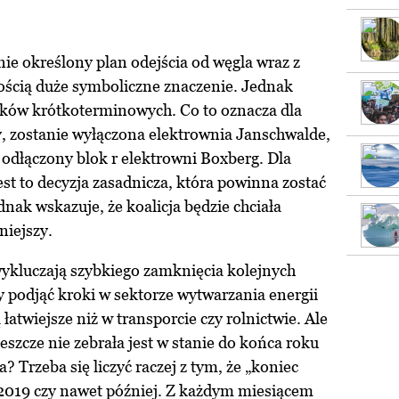
nie określony plan odejścia od węgla wraz z
ością duże symboliczne znaczenie. Jednak
oków krótkoterminowych. Co to oznacza dla
, zostanie wyłączona elektrownia Janschwalde,
e odłączony blok r elektrowni Boxberg. Dla
st to decyzja zasadnicza, która powinna zostać
dnak wskazuje, że koalicja będzie chciała
niejszy.
ykluczają szybkiego zamknięcia kolejnych
 podjąć kroki w sektorze wytwarzania energii
ą łatwiejsze niż w transporcie czy rolnictwie. Ale
jeszcze nie zebrała jest w stanie do końca roku
 Trzeba się liczyć raczej z tym, że „koniec
2019 czy nawet później. Z każdym miesiącem