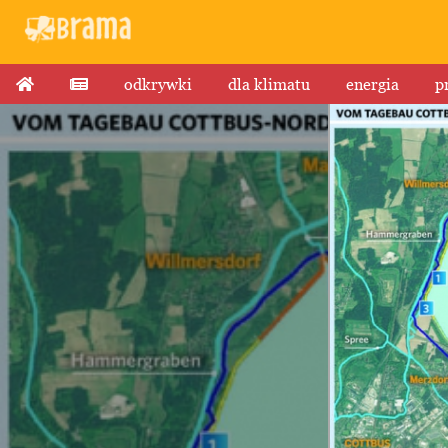
odkrywki
dla klimatu
energia
p