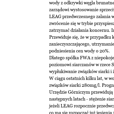
wody z odkrywki węgla brunatne
zarządowi wystosowanie sprzec
LEAG przedwczesnego zalania w
zwrócenie się w trybie przyspie
zatrzymać działania koncernu. I
Przewiduje się, że w przypadku 
zanieczyszczającego, utrzyman
podniesienia cen wody o 20%.
Dlatego spółka FWA z niepokoje
poziomowi siarczanów w rzece Sp
wypłukiwanie związków siarki i ż
W ciągu ostatnich kilku lat, w 
związków siarki 280mg/l. Prog
Urzędzie Górniczym przewidują 
następnych latach - stężenie sia
jeżeli LEAG rozpocznie przedwc
co ma się rozpocząć już jesieni