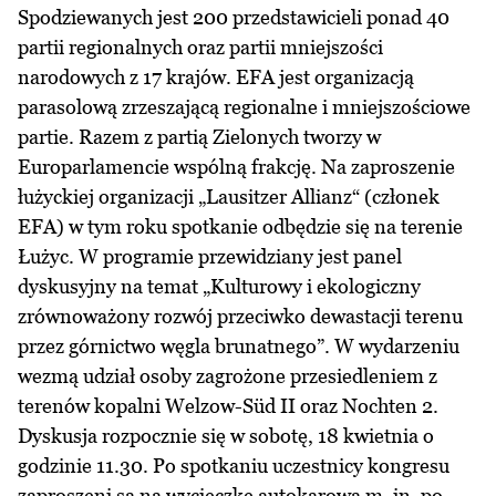
Spodziewanych jest 200 przedstawicieli ponad 40
partii regionalnych oraz partii mniejszości
narodowych z 17 krajów. EFA jest organizacją
parasolową zrzeszającą regionalne i mniejszościowe
partie. Razem z partią Zielonych tworzy w
Europarlamencie wspólną frakcję. Na zaproszenie
łużyckiej organizacji „Lausitzer Allianz“ (członek
EFA) w tym roku spotkanie odbędzie się na terenie
Łużyc. W programie przewidziany jest panel
dyskusyjny na temat „Kulturowy i ekologiczny
zrównoważony rozwój przeciwko dewastacji terenu
przez górnictwo węgla brunatnego”. W wydarzeniu
wezmą udział osoby zagrożone przesiedleniem z
terenów kopalni Welzow-Süd II oraz Nochten 2.
Dyskusja rozpocznie się w sobotę, 18 kwietnia o
godzinie 11.30. Po spotkaniu uczestnicy kongresu
zaproszeni są na wycieczkę autokarową m. in. po