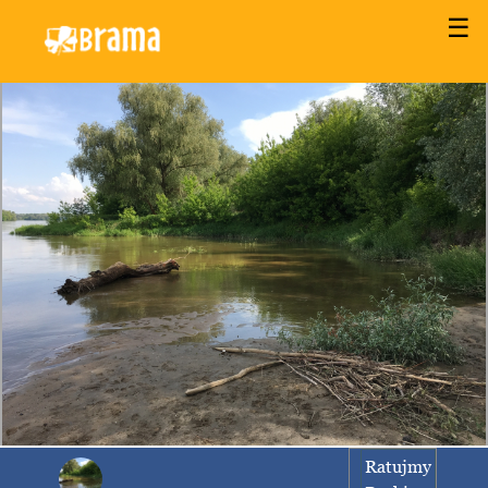
☰
Ratujmy