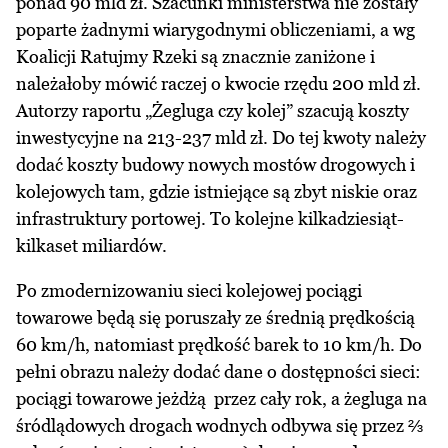
ponad 90 mld zł. Szacunki ministerstwa nie zostały
poparte żadnymi wiarygodnymi obliczeniami, a wg
Koalicji Ratujmy Rzeki są znacznie zaniżone i
należałoby mówić raczej o kwocie rzędu 200 mld zł.
Autorzy raportu „Żegluga czy kolej” szacują koszty
inwestycyjne na 213-237 mld zł. Do tej kwoty należy
dodać koszty budowy nowych mostów drogowych i
kolejowych tam, gdzie istniejące są zbyt niskie oraz
infrastruktury portowej. To kolejne kilkadziesiąt-
kilkaset miliardów.
Po zmodernizowaniu sieci kolejowej pociągi
towarowe będą się poruszały ze średnią prędkością
60 km/h, natomiast prędkość barek to 10 km/h. Do
pełni obrazu należy dodać dane o dostępności sieci:
pociągi towarowe jeżdżą przez cały rok, a żegluga na
śródlądowych drogach wodnych odbywa się przez ⅔