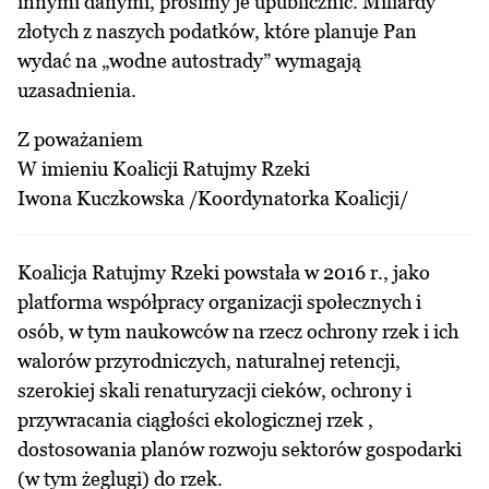
innymi danymi, prosimy je upublicznić. Miliardy
złotych z naszych podatków, które planuje Pan
wydać na „wodne autostrady” wymagają
uzasadnienia.
Z poważaniem
W imieniu Koalicji Ratujmy Rzeki
Iwona Kuczkowska /Koordynatorka Koalicji/
Koalicja Ratujmy Rzeki powstała w 2016 r., jako
platforma współpracy organizacji społecznych i
osób, w tym naukowców na rzecz ochrony rzek i ich
walorów przyrodniczych, naturalnej retencji,
szerokiej skali renaturyzacji cieków, ochrony i
przywracania ciągłości ekologicznej rzek ,
dostosowania planów rozwoju sektorów gospodarki
(w tym żeglugi) do rzek.