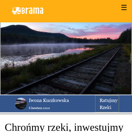
☰
Iwona Kuczkowska
Ratujmy
Rzeki
6 kwietnia 2020
Chrońmy rzeki, inwestujmy