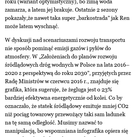
roku (wariant optymistyczny), bo zimą woda
zamarza, a latem jej brakuje. Ostatnie 2 sezony
pokazały,że nawet taka super „barkostrada” jak Ren
może latem wyschnąć.
W dyskusji nad scenariuszami rozwoju transportu
nie sposób pominąć emisji gazów i pyłów do
atmosfery. W „Założeniach do planów rozwoju
śródlądowych dróg wodnych w Polsce na lata 2016–
2020 z perspektywą do roku 2030”, przyjętych przez
Radę Ministrów w czerwcu 2016 r., znajduje się
grafika, która sugeruje, że żegluga jest o 23%
bardziej efektywna energetycznie od kolei. Co by
oznaczało, że statek śródlądowy emituje mniej CO2
niż pociąg towarowy przewożący taki sam ładunek
na tę samą odległość. Musimy nazwać to
manipulacją, bo wspomniana infografika opiera się