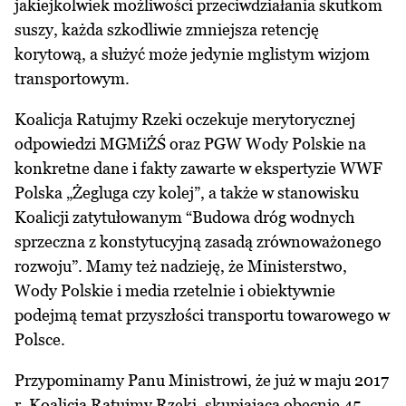
jakiejkolwiek możliwości przeciwdziałania skutkom
suszy, każda szkodliwie zmniejsza retencję
korytową, a służyć może jedynie mglistym wizjom
transportowym.
Koalicja Ratujmy Rzeki oczekuje merytorycznej
odpowiedzi MGMiŻŚ oraz PGW Wody Polskie na
konkretne dane i fakty zawarte w ekspertyzie WWF
Polska „Żegluga czy kolej”, a także w stanowisku
Koalicji zatytułowanym “Budowa dróg wodnych
sprzeczna z konstytucyjną zasadą zrównoważonego
rozwoju”. Mamy też nadzieję, że Ministerstwo,
Wody Polskie i media rzetelnie i obiektywnie
podejmą temat przyszłości transportu towarowego w
Polsce.
Przypominamy Panu Ministrowi, że już w maju 2017
r. Koalicja Ratujmy Rzeki, skupiająca obecnie 45