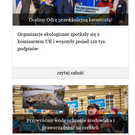
Ocalmy Odrę przed kolejną katastrofą!
Organizacje ekologiczne spotkały się z
komisarzem UE i wręczyły ponad 110 tys.
podpisów
czytaj całość
Przywróćmy wodę ochronie środowiska i
praworządność na rzekach