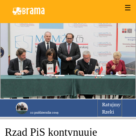
☰
Ratujmy
Rzeki
22 października 2019
Rząd PiS kontynuuje