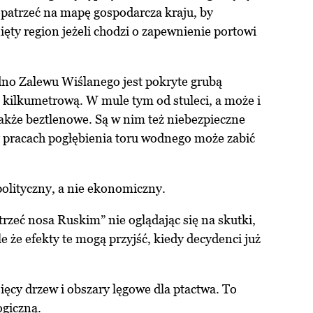
atrzeć na mapę gospodarcza kraju, by
nięty region jeżeli chodzi o zapewnienie portowi
dno Zalewu Wiślanego jest pokryte grubą
kilkumetrową. W mule tym od stuleci, a może i
także beztlenowe. Są w nim też niebezpieczne
y pracach pogłębienia toru wodnego może zabić
olityczny, a nie ekonomiczny.
zeć nosa Ruskim” nie oglądając się na skutki,
e że efekty te mogą przyjść, kiedy decydenci już
sięcy drzew i obszary lęgowe dla ptactwa. To
ogiczną.