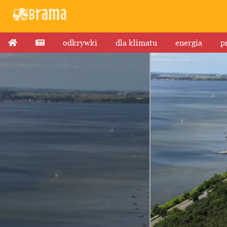
odkrywki
dla klimatu
energia
p