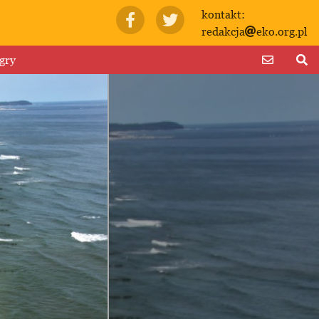
kontakt:
redakcja
eko.org.pl
gry