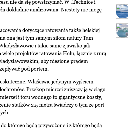
esu nie da się powstrzymać. W „Technice i
ła dokładnie analizowana. Niestety nie mogę
acowania dotyczące ratowania także helskiej
ana ona jest tym samym siłom natury Tam
Władysławowie i takie same zjawisko jak
 wiele projektów ratowania Helu, łącznie z rurą
 władysławowskim, aby niesione prądem
zepływać pod portem.
ieskuteczne. Właściwie jedynym wyjściem
alochronów. Przekop mierzei zniszczy ją w ciągu
 mierzei i toru wodnego to gigantyczne koszty,
enie statków 2.5 metra świadczy o tym że port
łych.
 do którego będą przywożone i z którego będą