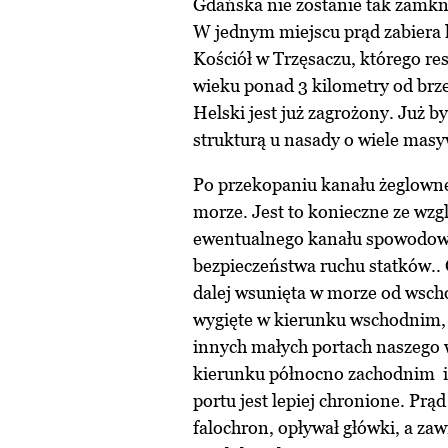
Gdańska nie zostanie tak zamknię
W jednym miejscu prąd zabiera lą
Kościół w Trzęsaczu, którego r
wieku ponad 3 kilometry od brzeg
Helski jest już zagrożony. Już b
strukturą u nasady o wiele masy
Po przekopaniu kanału żeglowne
morze. Jest to konieczne ze w
ewentualnego kanału spowodowa
bezpieczeństwa ruchu statków..
dalej wsunięta w morze od wsch
wygięte w kierunku wschodnim, t
innych małych portach naszego 
kierunku północno zachodnim i 
portu jest lepiej chronione. Pr
falochron, opływał główki, a za