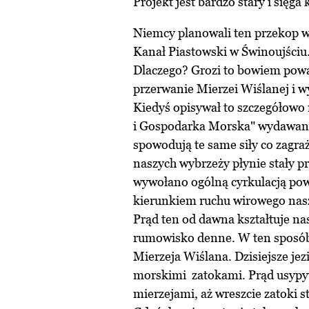
Projekt jest bardzo stary i sięg
Niemcy planowali ten przekop w
Kanał Piastowski w Świnoujściu.
Dlaczego? Grozi to bowiem poważ
przerwanie Mierzei Wiślanej i 
Kiedyś opisywał to szczegółowo 
i Gospodarka Morska" wydawany 
spowodują te same siły co zagr
naszych wybrzeży płynie stały p
wywołano ogólną cyrkulacją pow
kierunkiem ruchu wirowego nasz
Prąd ten od dawna kształtuje nas
rumowisko denne. W ten sposób 
Mierzeja Wiślana. Dzisiejsze je
morskimi zatokami. Prąd usypyw
mierzejami, aż wreszcie zatoki s