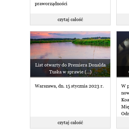
praworządności
czytaj całość
List otwarty do Premiera Donalda
Tuska w sprawie (...)
Warszawa, dn. 15 stycznia 2023 r.
W p
now
Koa
Mię
Odr
czytaj całość