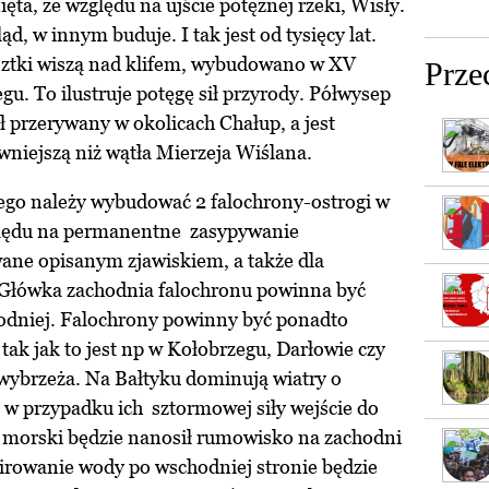
ta, ze względu na ujście potężnej rzeki, Wisły.
d, w innym buduje. I tak jest od tysięcy lat.
esztki wiszą nad klifem, wybudowano w XV
Prze
u. To ilustruje potęgę sił przyrody. Półwysep
ył przerywany w okolicach Chałup, a jest
wniejszą niż wątła Mierzeja Wiślana.
go należy wybudować 2 falochrony-ostrogi w
zględu na permanentne zasypywanie
ne opisanym zjawiskiem, a także dla
 Główka zachodnia falochronu powinna być
odniej. Falochrony powinny być ponadto
ak jak to jest np w Kołobrzegu, Darłowie czy
wybrzeża. Na Bałtyku dominują wiatry o
w przypadku ich sztormowej siły wejście do
ąd morski będzie nanosił rumowisko na zachodni
wirowanie wody po wschodniej stronie będzie