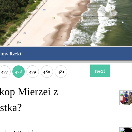
jmy Rzeki
next
478
477
479
480
481
kop Mierzei z
stka?