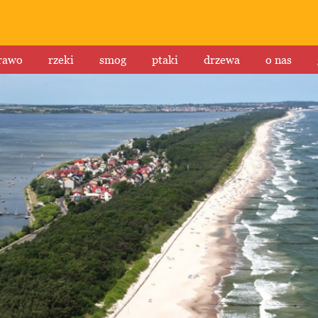
rawo
rzeki
smog
ptaki
drzewa
o nas