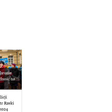
hronie
dność na
icji
tr Rzeki
2024