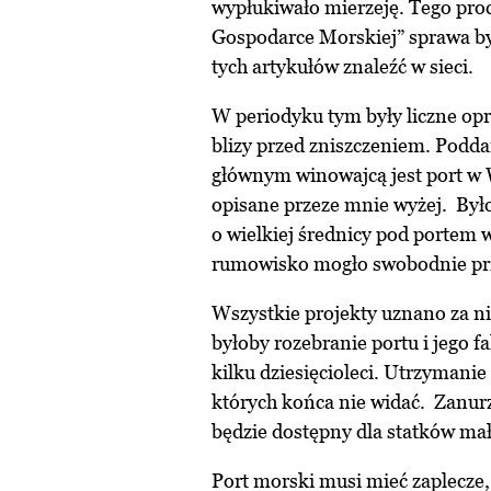
wypłukiwało mierzeję. Tego proc
Gospodarce Morskiej” sprawa by
tych artykułów znaleźć w sieci.
W periodyku tym były liczne opr
blizy przed zniszczeniem. Podd
głównym winowajcą jest port w 
opisane przeze mnie wyżej. Było
o wielkiej średnicy pod portem
rumowisko mogło swobodnie pr
Wszystkie projekty uznano za n
byłoby rozebranie portu i jego f
kilku dziesięcioleci. Utrzymanie
których końca nie widać. Zanurz
będzie dostępny dla statków ma
Port morski musi mieć zaplecze,