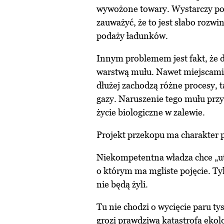
wywożone towary. Wystarczy pop
zauważyć, że to jest słabo rozwi
podaży ładunków.
Innym problemem jest fakt, że 
warstwą mułu. Nawet miejscami 
dłużej zachodzą różne procesy, 
gazy. Naruszenie tego mułu prz
życie biologiczne w zalewie.
Projekt przekopu ma charakter p
Niekompetentna władza chce „utr
o którym ma mgliste pojęcie. Tyl
nie będą żyli.
Tu nie chodzi o wycięcie paru ty
grozi prawdziwą katastrofą ekol