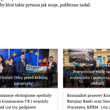
by ktoś takie pytania jak moje, publiczne zadał.
Przywróćmy wodę oc
Ocalmy Odrę przed kolejną
środowiska i praworzą
katastrofą!
rzekach
anizacje ekologiczne spotkały
Komunikat prasowy Koal
 z komisarzem UE i wręczyły
Ratujmy Rzeki oraz Siós
ad 110 tys. podpisów
Warszawa, KPRM 1.02.