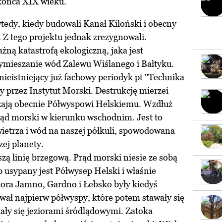
a końca XIX wieku.
tedy, kiedy budowali Kanał Kiloński i obecny
 Z tego projektu jednak zrezygnowali.
ną katastrofą ekologiczną, jaka jest
wymieszanie wód Zalewu Wiślanego i Bałtyku.
nieistniejący już fachowy periodyk pt "Technika
przez Instytut Morski. Destrukcję mierzei
ażają obecnie Półwyspowi Helskiemu. Wzdłuż
rąd morski w kierunku wschodnim. Jest to
ietrza i wód na naszej półkuli, spowodowana
ej planety.
zą linię brzegową. Prąd morski niesie ze sobą
usypany jest Półwysep Helski i właśnie
ziora Jamno, Gardno i Łebsko były kiedyś
ał najpierw półwyspy, które potem stawały się
tały się jeziorami śródlądowymi. Zatoka