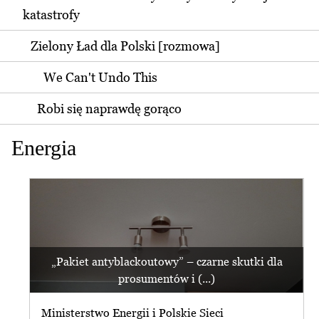
katastrofy
Zielony Ład dla Polski [rozmowa]
We Can't Undo This
Robi się naprawdę gorąco
Energia
„Pakiet antyblackoutowy” – czarne skutki dla
prosumentów i (...)
Ministerstwo Energii i Polskie Sieci