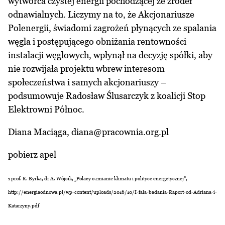
wytwórca czystej energii pochodzącej ze źródeł
odnawialnych. Liczymy na to, że Akcjonariusze
Polenergii, świadomi zagrożeń płynących ze spalania
węgla i postępującego obniżania rentowności
instalacji węglowych, wpłynął na decyzję spółki, aby
nie rozwijała projektu wbrew interesom
społeczeństwa i samych akcjonariuszy –
podsumowuje Radosław Ślusarczyk z koalicji Stop
Elektrowni Północ.
Diana Maciąga, diana@pracownia.org.pl
pobierz apel
1 prof. K. Byrka, dr A. Wójcik, „Polacy o zmianie klimatu i polityce energetycznej”,
http://energiaodnowa.pl/wp-content/uploads/2016/10/I-fala-badania-Raport-od-Adriana-i-
Katarzyny.pdf