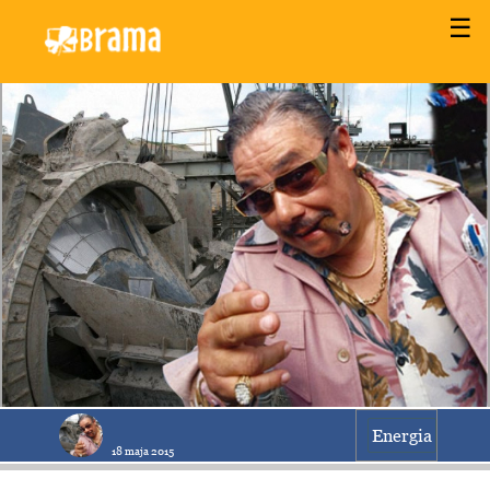
☰
Energia
18 maja 2015