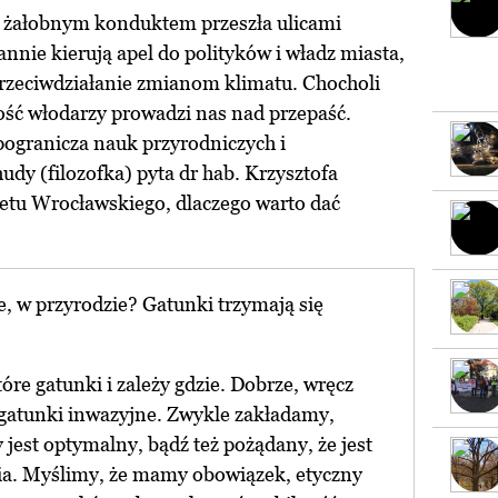
z żałobnym konduktem przeszła ulicami
nnie kierują apel do polityków i władz miasta,
przeciwdziałanie zmianom klimatu. Chocholi
ość włodarzy prowadzi nas nad przepaść.
 pogranicza nauk przyrodniczych i
y (filozofka) pyta dr hab. Krzysztofa
tetu Wrocławskiego, dlaczego warto dać
e, w przyrodzie? Gatunki trzymają się
tóre gatunki i zależy gdzie. Dobrze, wręcz
 gatunki inwazyjne. Zwykle zakładamy,
y jest optymalny, bądź też pożądany, że jest
ia. Myślimy, że mamy obowiązek, etyczny