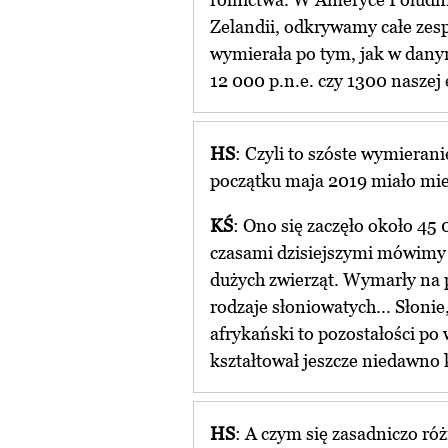
Zelandii, odkrywamy całe zes
wymierała po tym, jak w danym
12 000 p.n.e. czy 1300 naszej
HS
: Czyli to szóste wymieran
początku maja 2019 miało mie
KŚ
: Ono się zaczęło około 45
czasami dzisiejszymi mówimy 
dużych zwierząt. Wymarły na p
rodzaje słoniowatych... Słonie,
afrykański to pozostałości po
kształtował jeszcze niedawno 
HS
: A czym się zasadniczo róż