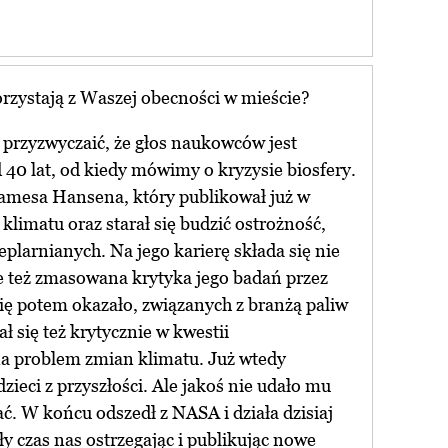
korzystają z Waszej obecności w mieście?
ż przyzwyczaić, że głos naukowców jest
40 lat, od kiedy mówimy o kryzysie biosfery.
Jamesa Hansena, który publikował już w
klimatu oraz starał się budzić ostrożność,
ieplarnianych. Na jego karierę składa się nie
e też zmasowana krytyka jego badań przez
się potem okazało, związanych z branżą paliw
się też krytycznie w kwestii
a problem zmian klimatu. Już wtedy
zieci z przyszłości. Ale jakoś nie udało mu
ć. W końcu odszedł z NASA i działa dzisiaj
y czas nas ostrzegając i publikując nowe