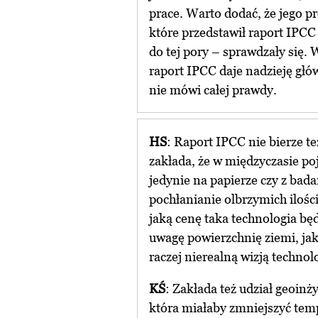
prace. Warto dodać, że jego p
które przedstawił raport IPCC 
do tej pory – sprawdzały się. 
raport IPCC daje nadzieję główn
nie mówi całej prawdy.
HS
: Raport IPCC nie bierze t
zakłada, że w międzyczasie poj
jedynie na papierze czy z bad
pochłanianie olbrzymich ilości
jaką cenę taka technologia bę
uwagę powierzchnię ziemi, jak
raczej nierealną wizją techno
KŚ
: Zakłada też udział geoinży
która miałaby zmniejszyć tem