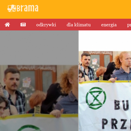
odkrywki
dla klimatu
energia
p