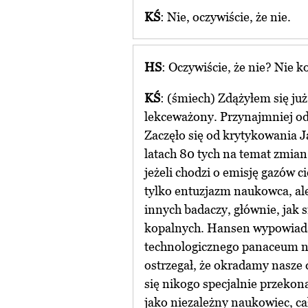
KŚ
: Nie, oczywiście, że nie.
HS
: Oczywiście, że nie? Nie 
KŚ
: (śmiech) Zdążyłem się ju
lekceważony. Przynajmniej od 
Zaczęło się od krytykowania 
latach 80 tych na temat zmian 
jeżeli chodzi o emisję gazów c
tylko entuzjazm naukowca, al
innych badaczy, głównie, jak 
kopalnych. Hansen wypowiadał 
technologicznego panaceum n
ostrzegał, że okradamy nasze d
się nikogo specjalnie przekona
jako niezależny naukowiec, cał