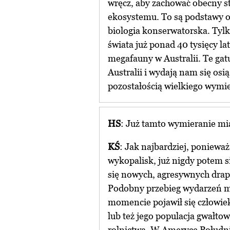
wręcz, aby zachować obecny s
ekosystemu. To są podstawy oc
biologia konserwatorska. Tyl
świata już ponad 40 tysięcy la
megafauny w Australii. Te gat
Australii i wydają nam się osi
pozostałością wielkiego wymier
HS
: Już tamto wymieranie mi
KŚ
: Jak najbardziej, poniewa
wykopalisk, już nigdy potem s
się nowych, agresywnych drap
Podobny przebieg wydarzeń m
momencie pojawił się człowiek
lub też jego populacja gwałto
rolnictwa. W Ameryce Połudn