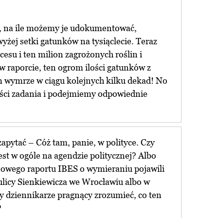
, na ile możemy je udokumentować,
yżej setki gatunków na tysiąclecie. Teraz
cesu i ten milion zagrożonych roślin i
 w raporcie, ten ogrom ilości gatunków z
wymrze w ciągu kolejnych kilku dekad! No
ści zadania i podejmiemy odpowiednie
pytać – Cóż tam, panie, w polityce. Czy
st w ogóle na agendzie politycznej? Albo
ajowego raportu IBES o wymieraniu pojawili
 ulicy Sienkiewicza we Wrocławiu albo w
zy dziennikarze pragnący zrozumieć, co ten
?