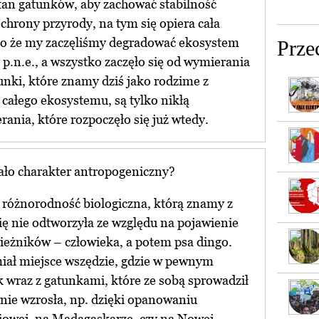
tan gatunków, aby zachować stabilność
hrony przyrody, na tym się opiera cała
ko że my zaczęliśmy degradować ekosystem
Prze
t p.n.e., a wszystko zaczęło się od wymierania
unki, które znamy dziś jako rodzime z
ą całego ekosystemu, są tylko nikłą
ania, które rozpoczęło się już wtedy.
ało charakter antropogeniczny?
ż różnorodność biologiczna, którą znamy z
ię nie odtworzyła ze względu na pojawienie
ieżników – człowieka, a potem psa dingo.
iał miejsce wszędzie, gdzie w pewnym
 wraz z gatunkami, które ze sobą sprowadził
wnie wzrosła, np. dzięki opanowaniu
iowej, na Madagaskarze, czy na Nowej