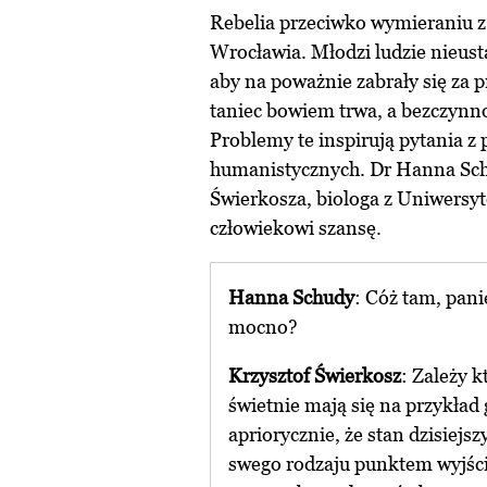
Rebelia przeciwko wymieraniu 
Wrocławia. Młodzi ludzie nieusta
aby na poważnie zabrały się za 
taniec bowiem trwa, a bezczynn
Problemy te inspirują pytania z
humanistycznych. Dr Hanna Schud
Świerkosza, biologa z Uniwersy
człowiekowi szansę.
Hanna Schudy
: Cóż tam, pani
mocno?
Krzysztof Świerkosz
: Zależy k
świetnie mają się na przykład
apriorycznie, że stan dzisiejsz
swego rodzaju punktem wyjśc