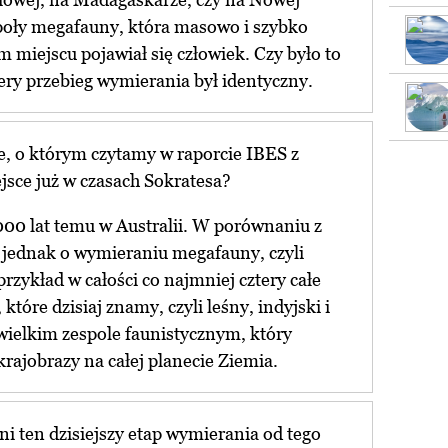
poły megafauny, która masowo i szybko
 miejscu pojawiał się człowiek. Czy było to
 ery przebieg wymierania był identyczny.
ie, o którym czytamy w raporcie IBES z
jsce już w czasach Sokratesa?
 000 lat temu w Australii. W porównaniu z
jednak o wymieraniu megafauny, czyli
rzykład w całości co najmniej cztery całe
 które dzisiaj znamy, czyli leśny, indyjski i
 wielkim zespole faunistycznym, który
krajobrazy na całej planecie Ziemia.
ni ten dzisiejszy etap wymierania od tego