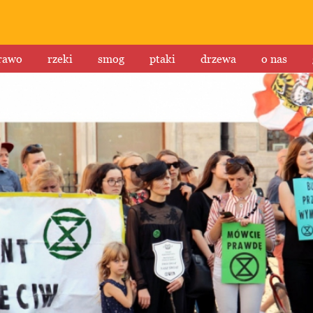
rawo
rzeki
smog
ptaki
drzewa
o nas