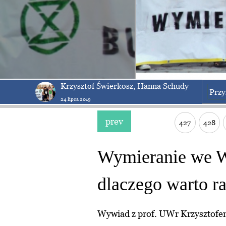
Krzysztof Świerkosz, Hanna Schudy
Przy
24 lipca 2019
prev
427
428
Wymieranie we W
dlaczego warto r
Wywiad z prof. UWr Krzysztof