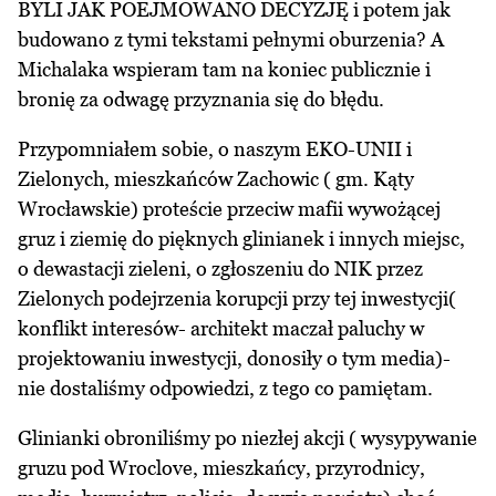
BYLI JAK POEJMOWANO DECYZJĘ i potem jak
budowano z tymi tekstami pełnymi oburzenia? A
Michalaka wspieram tam na koniec publicznie i
bronię za odwagę przyznania się do błędu.
Przypomniałem sobie, o naszym EKO-UNII i
Zielonych, mieszkańców Zachowic ( gm. Kąty
Wrocławskie) proteście przeciw mafii wywożącej
gruz i ziemię do pięknych glinianek i innych miejsc,
o dewastacji zieleni, o zgłoszeniu do NIK przez
Zielonych podejrzenia korupcji przy tej inwestycji(
konflikt interesów- architekt maczał paluchy w
projektowaniu inwestycji, donosiły o tym media)-
nie dostaliśmy odpowiedzi, z tego co pamiętam.
Glinianki obroniliśmy po niezłej akcji ( wysypywanie
gruzu pod Wroclove, mieszkańcy, przyrodnicy,