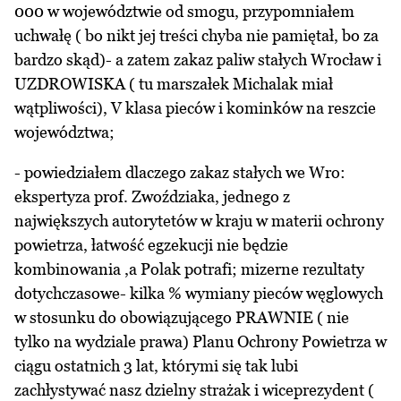
000 w województwie od smogu, przypomniałem
uchwałę ( bo nikt jej treści chyba nie pamiętał, bo za
bardzo skąd)- a zatem zakaz paliw stałych Wrocław i
UZDROWISKA ( tu marszałek Michalak miał
wątpliwości), V klasa pieców i kominków na reszcie
województwa;
- powiedziałem dlaczego zakaz stałych we Wro:
ekspertyza prof. Zwoździaka, jednego z
największych autorytetów w kraju w materii ochrony
powietrza, łatwość egzekucji nie będzie
kombinowania ,a Polak potrafi; mizerne rezultaty
dotychczasowe- kilka % wymiany pieców węglowych
w stosunku do obowiązującego PRAWNIE ( nie
tylko na wydziale prawa) Planu Ochrony Powietrza w
ciągu ostatnich 3 lat, którymi się tak lubi
zachłystywać nasz dzielny strażak i wiceprezydent (