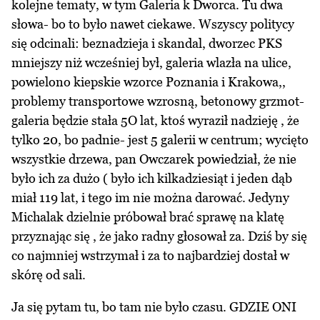
kolejne tematy, w tym Galeria k Dworca. Tu dwa
słowa- bo to było nawet ciekawe. Wszyscy politycy
się odcinali: beznadzieja i skandal, dworzec PKS
mniejszy niż wcześniej był, galeria wlazła na ulice,
powielono kiepskie wzorce Poznania i Krakowa,,
problemy transportowe wzrosną, betonowy grzmot-
galeria będzie stała 5O lat, ktoś wyraził nadzieję , że
tylko 20, bo padnie- jest 5 galerii w centrum; wycięto
wszystkie drzewa, pan Owczarek powiedział, że nie
było ich za dużo ( było ich kilkadziesiąt i jeden dąb
miał 119 lat, i tego im nie można darować. Jedyny
Michalak dzielnie próbował brać sprawę na klatę
przyznając się , że jako radny głosował za. Dziś by się
co najmniej wstrzymał i za to najbardziej dostał w
skórę od sali.
Ja się pytam tu, bo tam nie było czasu. GDZIE ONI