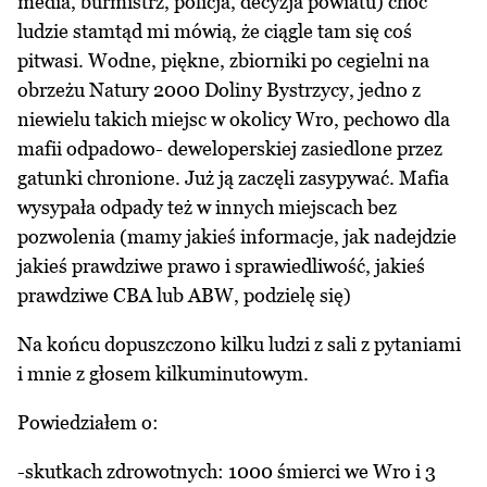
media, burmistrz, policja, decyzja powiatu) choć
ludzie stamtąd mi mówią, że ciągle tam się coś
pitwasi. Wodne, piękne, zbiorniki po cegielni na
obrzeżu Natury 2000 Doliny Bystrzycy, jedno z
niewielu takich miejsc w okolicy Wro, pechowo dla
mafii odpadowo- deweloperskiej zasiedlone przez
gatunki chronione. Już ją zaczęli zasypywać. Mafia
wysypała odpady też w innych miejscach bez
pozwolenia (mamy jakieś informacje, jak nadejdzie
jakieś prawdziwe prawo i sprawiedliwość, jakieś
prawdziwe CBA lub ABW, podzielę się)
Na końcu dopuszczono kilku ludzi z sali z pytaniami
i mnie z głosem kilkuminutowym.
Powiedziałem o:
-skutkach zdrowotnych: 1000 śmierci we Wro i 3