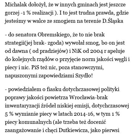
Michalak dołożył, że w innych gminach jest jeszcze
gorzej -1 % realizacji ). I to jest trudna prawda, gdzie
jesteśmy w walce ze smogiem na terenie D.Śląska
- do senatora Obremskiego, że to nie brak
strategii(jej brak- zgoda) wywołał smog, bo on jest
od dawna ( od pradziejów) i NiK od 2004 r apeluje
do kolejnych rządów o przyjęcie norm jakości węgli i
piecy i nic. PiS też nic, poza stanowczymi,
napuszonymi zapowiedziami Szydło!
- powiedziałem o fiasku dotychczasowej polityki
poprawy jakości powietrza Wrocławia-brak
inwentaryzacji źródeł niskiej emisji, dotychczasowej
5 % wymianie piecy w latach 2014-16, w tym 1 %
piecy komunalnych (ale trzeba też docenić
zaangażowanie i chęci Dutkiewicza, jako pierwsi