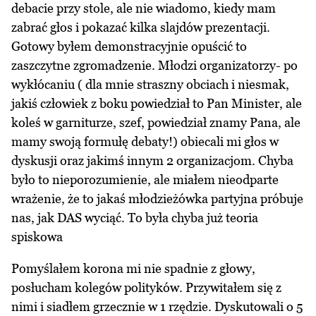
debacie przy stole, ale nie wiadomo, kiedy mam
zabrać głos i pokazać kilka slajdów prezentacji.
Gotowy byłem demonstracyjnie opuścić to
zaszczytne zgromadzenie. Młodzi organizatorzy- po
wykłócaniu ( dla mnie straszny obciach i niesmak,
jakiś człowiek z boku powiedział to Pan Minister, ale
koleś w garniturze, szef, powiedział znamy Pana, ale
mamy swoją formułę debaty!) obiecali mi głos w
dyskusji oraz jakimś innym 2 organizacjom. Chyba
było to nieporozumienie, ale miałem nieodparte
wrażenie, że to jakaś młodzieżówka partyjna próbuje
nas, jak DAS wyciąć. To była chyba już teoria
spiskowa
Pomyślałem korona mi nie spadnie z głowy,
posłucham kolegów polityków. Przywitałem się z
nimi i siadłem grzecznie w 1 rzędzie. Dyskutowali o 5