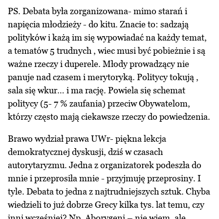
PS. Debata była zorganizowana- mimo starań i
napięcia młodzieży - do kitu. Znacie to: sadzają
polityków i każą im się wypowiadać na każdy temat,
a tematów 5 trudnych , wiec musi być pobieżnie i są
ważne rzeczy i duperele. Młody prowadzący nie
panuje nad czasem i merytoryką. Politycy tokują ,
sala się wkur… i ma rację. Powiela się schemat
politycy (5- 7 % zaufania) przeciw Obywatelom,
którzy często mają ciekawsze rzeczy do powiedzenia.
Brawo wydział prawa UWr- piękna lekcja
demokratycznej dyskusji, dziś w czasach
autorytaryzmu. Jedna z organizatorek podeszła do
mnie i przeprosiła mnie - przyjmuję przeprosiny. I
tyle. Debata to jedna z najtrudniejszych sztuk. Chyba
wiedzieli to już dobrze Grecy kilka tys. lat temu, czy
inni wcześniej? Np. Aborygeni – nie wiem, ale