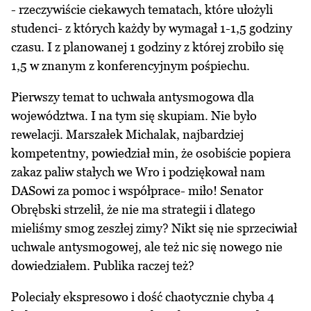
- rzeczywiście ciekawych tematach, które ułożyli
studenci- z których każdy by wymagał 1-1,5 godziny
czasu. I z planowanej 1 godziny z której zrobiło się
1,5 w znanym z konferencyjnym pośpiechu.
Pierwszy temat to uchwała antysmogowa dla
województwa. I na tym się skupiam. Nie było
rewelacji. Marszałek Michalak, najbardziej
kompetentny, powiedział min, że osobiście popiera
zakaz paliw stałych we Wro i podziękował nam
DASowi za pomoc i współprace- miło! Senator
Obrębski strzelił, że nie ma strategii i dlatego
mieliśmy smog zeszłej zimy? Nikt się nie sprzeciwiał
uchwale antysmogowej, ale też nic się nowego nie
dowiedziałem. Publika raczej też?
Poleciały ekspresowo i dość chaotycznie chyba 4