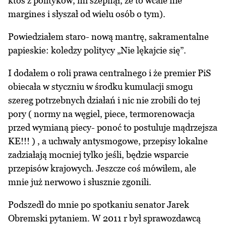
ktoś z polityków, mi szepnął, że to wcale nie
margines i słyszał od wielu osób o tym).
Powiedziałem staro- nową mantrę, sakramentalne
papieskie: koledzy politycy „Nie lękajcie się”.
I dodałem o roli prawa centralnego i że premier PiS
obiecała w styczniu w środku kumulacji smogu
szereg potrzebnych działań i nic nie zrobili do tej
pory ( normy na węgiel, piece, termorenowacja
przed wymianą piecy- ponoć to postuluje mądrzejsza
KE!!! ) , a uchwały antysmogowe, przepisy lokalne
zadziałają mocniej tylko jeśli, będzie wsparcie
przepisów krajowych. Jeszcze coś mówiłem, ale
mnie już nerwowo i słusznie zgonili.
Podszedł do mnie po spotkaniu senator Jarek
Obremski pytaniem. W 2011 r był sprawozdawcą