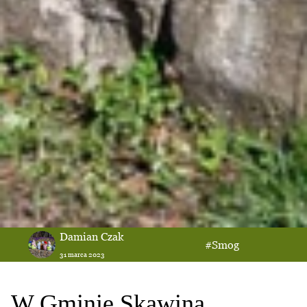
Damian Czak
#Smog
31 marca 2023
W Gminie Skawina