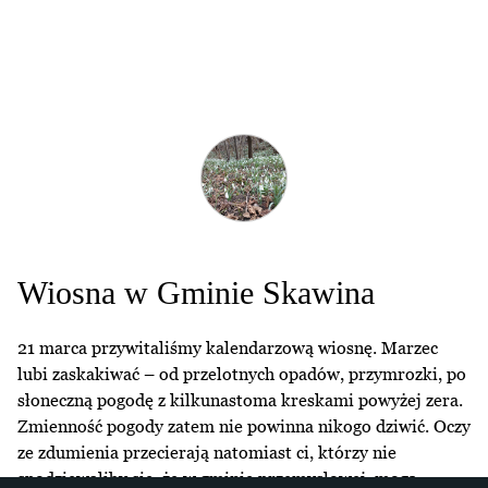
Wiosna w Gminie Skawina
21 marca przywitaliśmy kalendarzową wiosnę. Marzec
lubi zaskakiwać – od przelotnych opadów, przymrozki, po
słoneczną pogodę z kilkunastoma kreskami powyżej zera.
Zmienność pogody zatem nie powinna nikogo dziwić. Oczy
ze zdumienia przecierają natomiast ci, którzy nie
spodziewaliby się, że w gminie przemysłowej, mogą