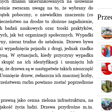
znych działań ukierunkowanych na usuwanie
eśnie zwracam uwagę na to, że wybrany do
 wątek poboczny, o niewielkim znaczeniu (co
Prze
ieczeństwo na drodze to złożone zagadnienie,
ch badań naukowych oraz troski praktyków,
wych, jak też organizacji społecznych. Wypadki
ny, nieraz trudne do ustalenia. Drzewo bywa
i wypadnięcia pojazdu z drogi, jednak rzadko
zyną. W sytuacjach, kiedy przyczyny wypadku
 skupić na ich identyfikacji i usunięciu lub
ę, że drzewa są w następstwie takich nieszczęść
Usunięcie drzew, zwłaszcza ich znacznej liczby,
eczeństwem ruchu powinno zostać poprzedzone
prawną jako cenna zielona infrastruktura, na
jakość życia ludzi. Drzewa przydrożne m.in.