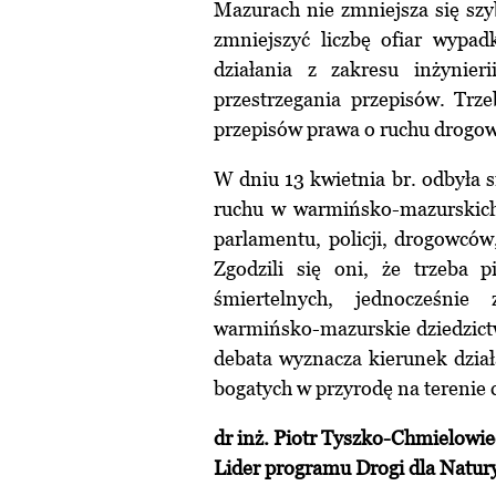
Mazurach nie zmniejsza się szy
zmniejszyć liczbę ofiar wypa
działania z zakresu inżynier
przestrzegania przepisów. Trz
przepisów prawa o ruchu drogo
W dniu 13 kwietnia br. odbyła 
ruchu w warmińsko-mazurskich a
parlamentu, policji, drogowców
Zgodzili się oni, że trzeba p
śmiertelnych, jednocześnie 
warmińsko-mazurskie dziedzictw
debata wyznacza kierunek dział
bogatych w przyrodę na terenie c
dr inż. Piotr Tyszko-Chmielowie
Lider programu Drogi dla Natur