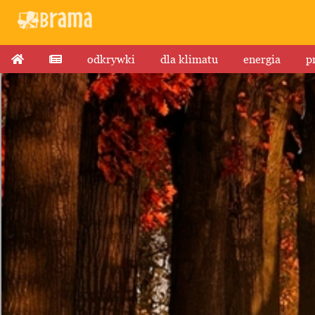
odkrywki
dla klimatu
energia
p