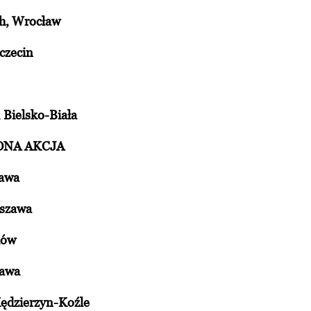
ch, Wrocław
czecin
 Bielsko-Biała
ELONA AKCJA
zawa
rszawa
ków
zawa
Kędzierzyn-Koźle