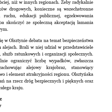
bciej, niż w innych regionach. Żeby radykalnie
dków drogowych, konieczne są wszechstronne
ii ruchu, edukacji publicznej, egzekwowania
eba skończyć ze społeczną akceptacją łamania
wym.
się w Olsztynie debata na temat bezpieczeństwa
lejach. Brali w niej udział w przedstawiciele
, służb ratunkowych i organizacji społecznych.
ilnie ograniczyć liczbę wypadków, zwłaszcza
zachowując alejowy krajobraz, stanowiący
o i element atrakcyjności regionu. Olsztyńska
ań na rzecz dróg bezpiecznych i pięknych oraz
ałego kraju.
c
y