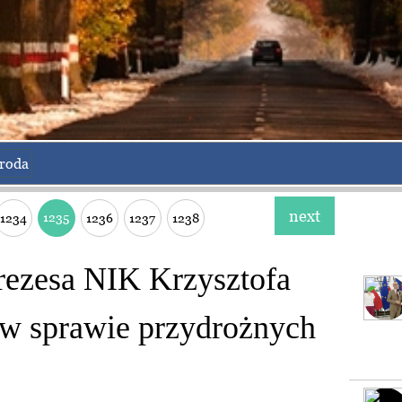
roda
next
1235
1234
1236
1237
1238
Prezesa NIK Krzysztofa
w sprawie przydrożnych