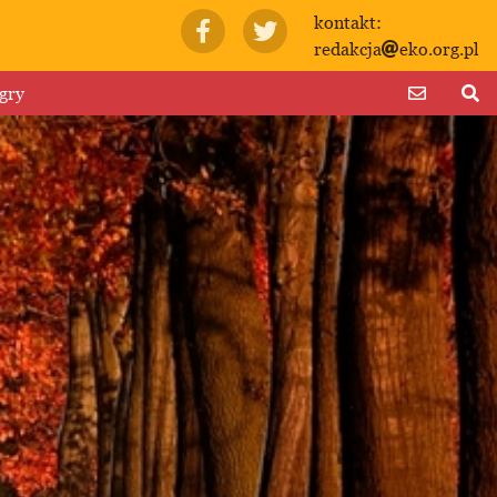
kontakt:
redakcja
eko.org.pl
gry