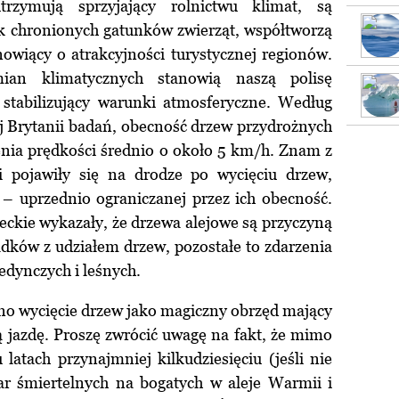
utrzymują sprzyjający rolnictwu klimat, są
k chronionych gatunków zwierząt, współtworzą
nowiący o atrakcyjności turystycznej regionów.
ian klimatycznych stanowią naszą polisę
 stabilizujący warunki atmosferyczne. Według
 Brytanii badań, obecność drzew przydrożnych
nia prędkości średnio o około 5 km/h. Znam z
i pojawiły się na drodze po wycięciu drzew,
 – uprzednio ograniczanej przez ich obecność.
eckie wykazały, że drzewa alejowe są przyczyną
dków z udziałem drzew, pozostałe to zdarzenia
jedynczych i leśnych.
ano wycięcie drzew jako magiczny obrzęd mający
jazdę. Proszę zwrócić uwagę na fakt, że mimo
 latach przynajmniej kilkudziesięciu (jeśli nie
fiar śmiertelnych na bogatych w aleje Warmii i