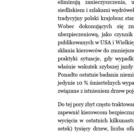
eliminują zanieczyszczenia, 
siedliskiem i szlakami wędrówe
tradycyjny polski krajobraz sta
Wobec dokonujących się zm
ubezpieczeniową, jako czynnik
publikowanych w USA i Wielkiej
skłania kierowców do zmniejsze
praktyki sytuacje, gdy wypadk
właśnie wskutek szybszej jazdy
Ponadto ostatnie badania niemi
jedynie 10 % śmiertelnych wypa
związane z istnieniem drzew po
Do tej pory zbyt często traktow
zapewnić kierowcom bezpieczną 
wycięcia w ostatnich kilkunastu
setek) tysięcy drzew, liczba o