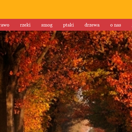
rawo
rzeki
smog
ptaki
drzewa
o nas