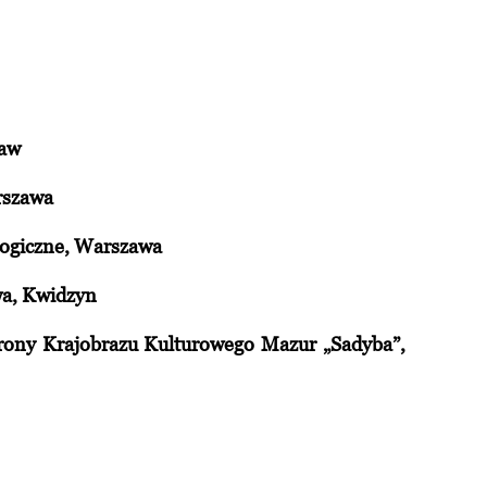
ław
rszawa
logiczne, Warszawa
wa, Kwidzyn
hrony Krajobrazu Kulturowego Mazur „Sadyba”,