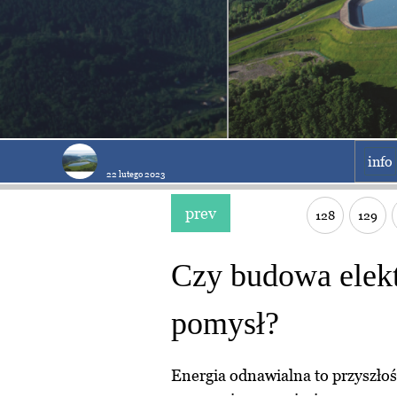
info
22 lutego 2023
prev
128
129
Czy budowa elekt
pomysł?
Energia odnawialna to przyszłoś