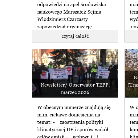
odpowiedzi na apel środowiska
m.i
naukowego Marszałek Sejmu
tem
Włodzimierz Czarzasty
wyd
zapowiedział organizację
now
pierwszej w historii Polski (...)
(...)
czytaj całość
N
Newsletter/ Obserwator TEPP,
(Tra
marzec 2026
W obecnym numerze znajdują się
W o
m.in. ciekawe doniesienia na
m.i
temat: - zaostrzenia polityki
tem
klimatycznej UE i sporów wokół
kon
celów emisji - wpływu (...)
kli