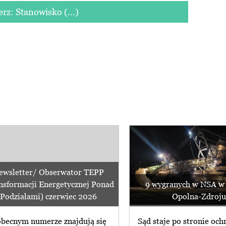
erz: Stanowisko (...)
ewsletter/ Obserwator TEPP
nsformacji Energetycznej Ponad
9 wygranych w NSA w
Podziałami) czerwiec 2026
Opolna-Zdroju
becnym numerze znajdują się
Sąd staje po stronie och