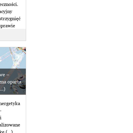
eczności.
acyjny
strzygnięć
 sprawie
we –
zna oparta
..)
nergetyka
-
i
ealizowane
ę (...)