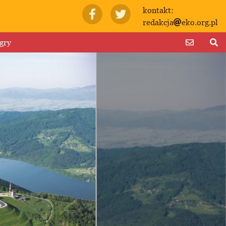
kontakt:
redakcja
eko.org.pl
gry