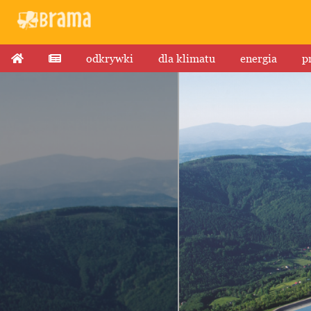
odkrywki
dla klimatu
energia
p