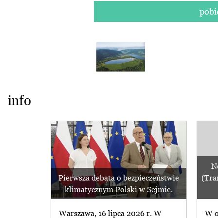
pobi
info
N
Pierwsza debata o bezpieczeństwie
(Tra
klimatycznym Polski w Sejmie.
Warszawa, 16 lipca 2026 r. W
W o