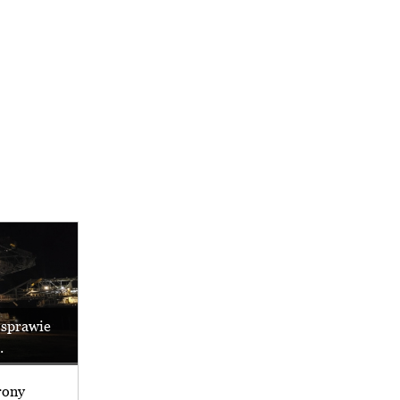
 sprawie
.
rony