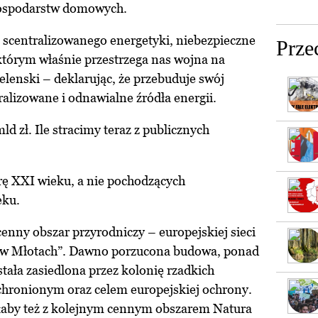
gospodarstw domowych.
 scentralizowanego energetyki, niebezpieczne
Prze
d którym właśnie przestrzega nas wojna na
elenski – deklarując, że przebuduje swój
alizowane i odnawialne źródła energii.
ld zł. Ile stracimy teraz z publicznych
rę XXI wieku, a nie pochodzących
eku.
nny obszar przyrodniczy – europejskiej sieci
a w Młotach”. Dawno porzucona budowa, ponad
stała zasiedlona przez kolonię rzadkich
 chronionym oraz celem europejskiej ochrony.
yłaby też z kolejnym cennym obszarem Natura