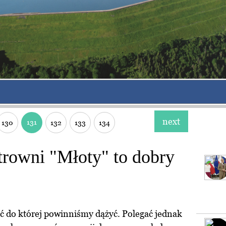
next
131
130
132
133
134
rowni "Młoty" to dobry
ć do której powinniśmy dążyć. Polegać jednak