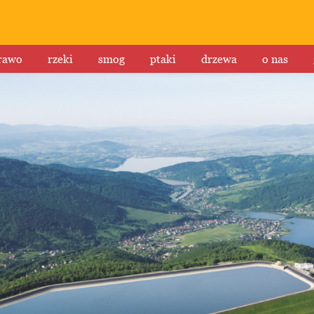
rawo
rzeki
smog
ptaki
drzewa
o nas