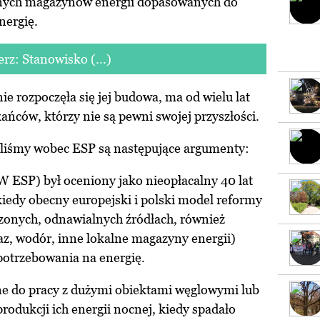
onych magazynów energii dopasowanych do
nergię.
erz: Stanowisko (...)
e rozpoczęła się jej budowa, ma od wielu lat
ańców, którzy nie są pewni swojej przyszłości.
iliśmy wobec ESP są następujące argumenty:
W ESP) był oceniony jako nieopłacalny 40 lat
kiedy obecny europejski i polski model reformy
szonych, odnawialnych źródłach, również
gaz, wodór, inne lokalne magazyny energii)
otrzebowania na energię.
e do pracy z dużymi obiektami węglowymi lub
odukcji ich energii nocnej, kiedy spadało