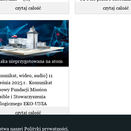
czytaj całość
czytaj całość
lska nieprzygotowana na atom
munikat, wideo, audio] 11
eśnia 2025 r. Komunikat
sowy Fundacji Mission
sible i Stowarzyszenia
logicznego EKO-UNIA
czytaj całość
+ więcej z info
stwa naszej Polityki prywatności.