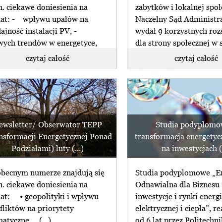
n. ciekawe doniesienia na
zabytków i lokalnej społ
at: - wpływu upałów na
Naczelny Sąd Administr
ajność instalacji PV, -
wydał 9 korzystnych roz
ych trendów w energetyce,
dla strony społecznej w
(...)
czytaj całość
czytaj całość
ewsletter/ Obserwator TEPP
Studia podyplomo
nsformacji Energetycznej Ponad
transformacja energetyc
Podziałami) luty (...)
na inwestycjach (.
becnym numerze znajdują się
Studia podyplomowe „E
n. ciekawe doniesienia na
Odnawialna dla Biznesu 
at: • geopolityki i wpływu
inwestycje i rynki energi
fliktów na priorytety
elektrycznej i ciepła”, r
matyczne (...)
od 6 lat przez Politechnik