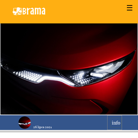
☰
info
26 lipca 2021