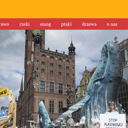
rawo
rzeki
smog
ptaki
drzewa
o nas