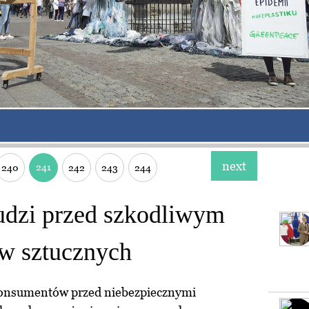
next
241
240
242
243
244
udzi przed szkodliwym
w sztucznych
konsumentów przed niebezpiecznymi