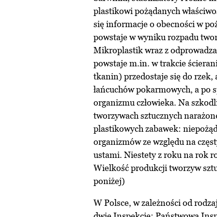
plastikowi pożądanych właściwoś
się informacje o obecności w poż
powstaje w wyniku rozpadu twor
Mikroplastik wraz z odprowadz
powstaje m.in. w trakcie ściera
tkanin) przedostaje się do rzek,
łańcuchów pokarmowych, a po s
organizmu człowieka. Na szkodli
tworzywach sztucznych narażone 
plastikowych zabawek: niepożąd
organizmów ze względu na częst
ustami. Niestety z roku na rok 
Wielkość produkcji tworzyw sztu
poniżej)
W Polsce, w zależności od rodz
dwie Inspekcje: Państwowa Insp