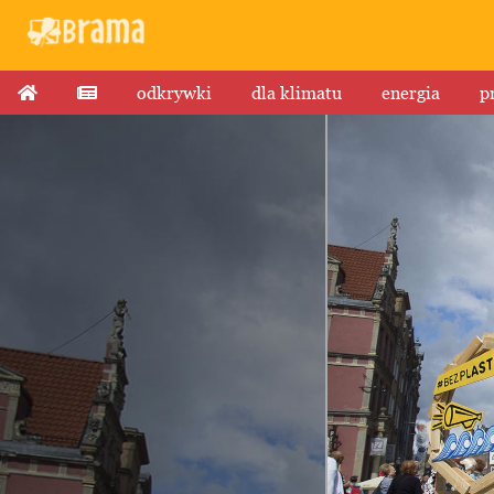
odkrywki
dla klimatu
energia
p