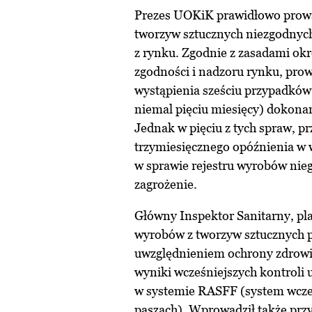
Prezes UOKiK prawidłowo prowa
tworzyw sztucznych niezgodnych
z rynku. Zgodnie z zasadami ok
zgodności i nadzoru rynku, pro
wystąpienia sześciu przypadkó
niemal pięciu miesięcy) dokona
Jednak w pięciu z tych spraw, p
trzymiesięcznego opóźnienia w 
w sprawie rejestru wyrobów nie
zagrożenie.
Główny Inspektor Sanitarny, pla
wyrobów z tworzyw sztucznych p
uwzględnieniem ochrony zdrowia 
wyniki wcześniejszych kontroli
w systemie RASFF (system wczes
paszach). Wprowadził także prz