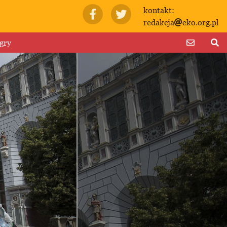
kontakt:
redakcja
eko.org.pl
gry