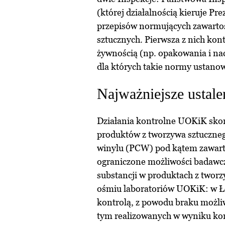
(której działalnością kieruje P
przepisów normujących zawartoś
sztucznych. Pierwsza z nich kon
żywnością (np. opakowania i nac
dla których takie normy ustano
Najważniejsze ustalen
Działania kontrolne UOKiK sko
produktów z tworzywa sztuczneg
winylu (PCW) pod kątem zawart
ograniczone możliwości badawc
substancji w produktach z twor
ośmiu laboratoriów UOKiK: w Ło
kontrolą, z powodu braku możliw
tym realizowanych w wyniku kon