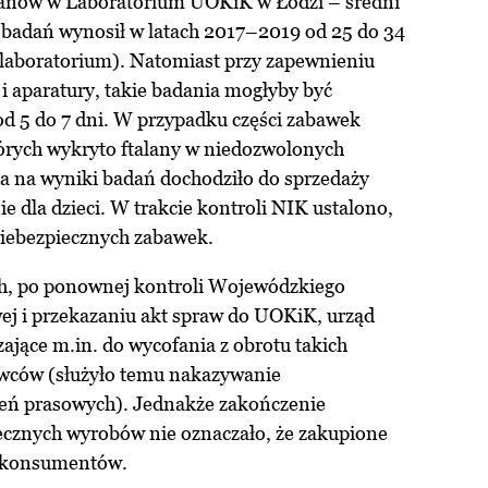
lanów w Laboratorium UOKiK w Łodzi – średni
h badań wynosił w latach 2017–2019 od 25 do 34
o laboratorium). Natomiast przy zapewnieniu
i aparatury, takie badania mogłyby być
 5 do 7 dni. W przypadku części zabawek
tórych wykryto ftalany w niedozwolonych
ia na wyniki badań dochodziło do sprzedaży
e dla dzieci. W trakcie kontroli NIK ustalono,
niebezpiecznych zabawek.
h, po ponownej kontroli Wojewódzkiego
ej i przekazaniu akt spraw do UOKiK, urząd
ające m.in. do wycofania z obrotu takich
awców (służyło temu nakazywanie
zeń prasowych). Jednakże zakończenie
cznych wyrobów nie oznaczało, że zakupione
z konsumentów.