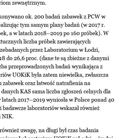
toriom zewnętrznym.
ykonywano ok. 200 badań zabawek z PCW w
ealizując tym samym plany badań (w 2017 r.
ek, a w latach 2018–2019 po 160 próbek). W
tucznych liczba próbek zawierających
przebadanych przez Laboratorium w Łodzi,
18 do 26,6 proc. (dane te są zbieżne z danymi
czba przeprowadzonych badań wynikająca z
riów UOKiK była zatem niewielka, zwłaszcza
 zabawek oraz łatwość natrafienia na
 danych KAS sama liczba zgłoszeń celnych dla
 latach 2017–2019 wyniosła w Polsce ponad 40
ci badawcze laboratoriów wskazał również
i NIK.
również uwagę, na długi był czas badania