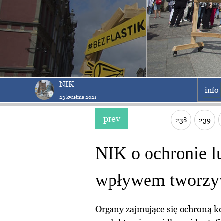
NIK
info
23 kwietnia 2021
prev
238
239
NIK o ochronie l
wpływem tworzy
Organy zajmujące się ochroną 