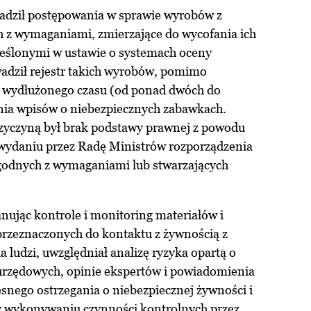
dził postępowania w sprawie wyrobów z
 z wymaganiami, zmierzające do wycofania ich
reślonymi w ustawie o systemach oceny
wadził rejestr takich wyrobów, pomimo
w wydłużonego czasu (od ponad dwóch do
nia wpisów o niebezpiecznych zabawkach.
rzyczyną był brak podstawy prawnej z powodu
wydaniu przez Radę Ministrów rozporządzenia
godnych z wymaganiami lub stwarzających
nując kontrole i monitoring materiałów i
rzeznaczonych do kontaktu z żywnością z
ludzi, uwzględniał analizę ryzyka opartą o
 urzędowych, opinie ekspertów i powiadomienia
nego ostrzegania o niebezpiecznej żywności i
y wykonywaniu czynności kontrolnych przez