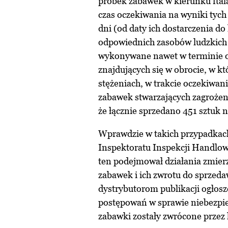
próbek zabawek w kierunku fta
czas oczekiwania na wyniki tyc
dni (od daty ich dostarczenia d
odpowiednich zasobów ludzkich 
wykonywane nawet w terminie od
znajdujących się w obrocie, w k
stężeniach, w trakcie oczekiwan
zabawek stwarzających zagrożeni
że łącznie sprzedano 451 sztuk 
Wprawdzie w takich przypadkac
Inspektoratu Inspekcji Handlow
ten podejmował działania zmierz
zabawek i ich zwrotu do sprzed
dystrybutorom publikacji ogłos
postępowań w sprawie niebezpie
zabawki zostały zwrócone prze