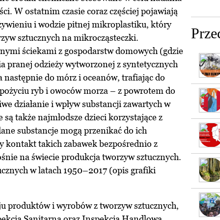
ci. W ostatnim czasie coraz częściej pojawiają
ywieniu i wodzie pitnej mikroplastiku, który
Prze
zyw sztucznych na mikrocząsteczki.
anymi ściekami z gospodarstw domowych (gdzie
nia pranej odzieży wytworzonej z syntetycznych
 a następnie do mórz i oceanów, trafiając do
pożyciu ryb i owoców morza – z powrotem do
we działanie i wpływ substancji zawartych w
są także najmłodsze dzieci korzystające z
ane substancje mogą przenikać do ich
y kontakt takich zabawek bezpośrednio z
rośnie na świecie produkcja tworzyw sztucznych.
cznych w latach 1950–2017 (opis grafiki
aju produktów i wyrobów z tworzyw sztucznych,
ekcja Sanitarna oraz Inspekcja Handlowa