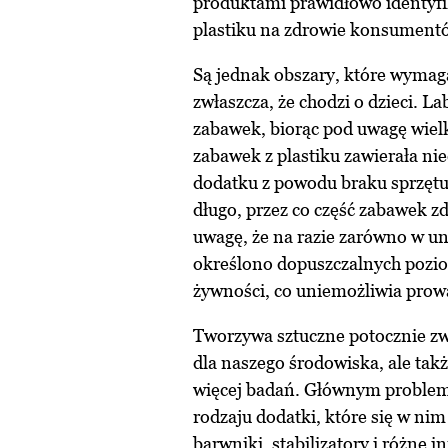
produktami prawidłowo identyf
plastiku na zdrowie konsument
Są jednak obszary, które wymaga
zwłaszcza, że chodzi o dzieci. 
zabawek, biorąc pod uwagę wielk
zabawek z plastiku zawierała ni
dodatku z powodu braku sprzętu i
długo, przez co część zabawek zd
uwagę, że na razie zarówno w un
określono dopuszczalnych pozio
żywności, co uniemożliwia prow
Tworzywa sztuczne potocznie zw
dla naszego środowiska, ale tak
więcej badań. Głównym probleme
rodzaju dodatki, które się w nim
barwniki, stabilizatory i różne