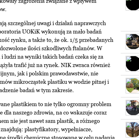
ikowały zagrożenia związane z wpływem
ów.
ją szczególnej uwagi i działań naprawczych
Laboratoria UOKiK wykonują za mało badań
ość rynku, a także to, że ok. 1/5 przebadanych
edozwolone ilości szkodliwych ftalanów. W
 ludzi na wyniki takich badań czeka się za
ążyła trafić już na rynek. NIK zwraca również
ijnym, jak i polskim prawodawstwie, nie
mów mikrocząstek plastiku w wodzie pitnej i
adzenie badań w tym zakresie.
ane plastikiem to nie tylko ogromny problem
że dla naszego zdrowia, na co wskazuje coraz
m nie jest nawet sam plastik, a różnego
 znajdują: plastyfikatory, wypełniacze,
 inne środki chemiczne stosowane w celu nadania