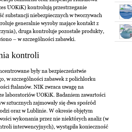
rezes UOKiK) kontrolują przestrzeganie
ć substancji niebezpiecznych w tworzywach
troluje generalnie wyroby mające kontakt z
zynia), druga kontroluje pozostałe produkty,
wiono – w szczególności zabawki.
ia kontroli
ncentrowane były na bezpieczeństwie
o, w szczególności zabawek z polichlorku
ości ftalanów. NIK zwraca uwagę na
ze laboratoriów UOKiK. Badaniem zawartości
zyw sztucznych zajmowały się dwa spośród
dzi oraz w Lublinie. W okresie objętym
ości wykonania przez nie niektórych analiz (w
troli interwencyjnych), wystąpiła konieczność