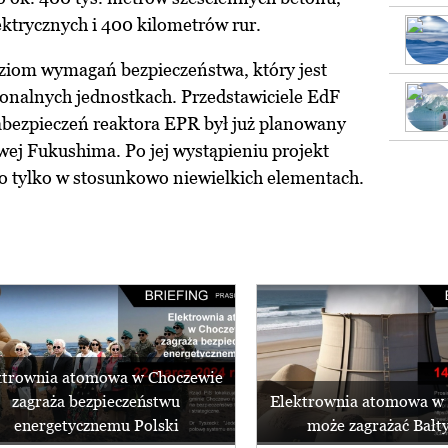
trycznych i 400 kilometrów rur.
ziom wymagań bezpieczeństwa, który jest
onalnych jednostkach. Przedstawiciele EdF
abezpieczeń reaktora EPR był już planowany
wej Fukushima. Po jej wystąpieniu projekt
o tylko w stosunkowo niewielkich elementach.
ktrownia atomowa w Choczewie
zagraża bezpieczeństwu
Elektrownia atomowa w
energetycznemu Polski
może zagrażać Bałt