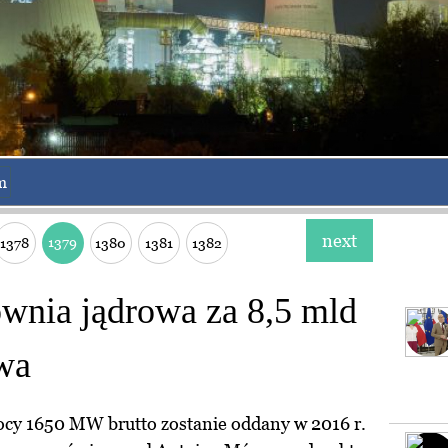
m
next
1379
1378
1380
1381
1382
ownia jądrowa za 8,5 mld
wa
ocy 1650 MW brutto zostanie oddany w 2016 r.