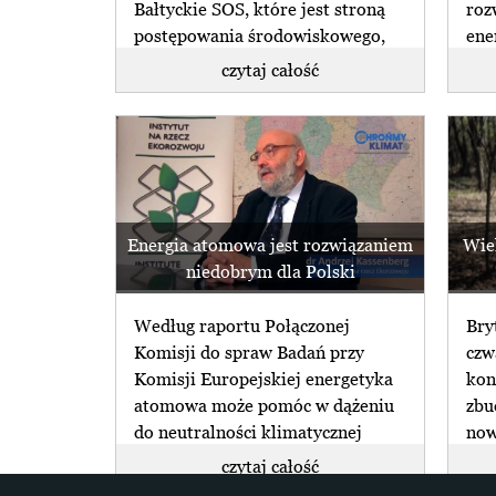
Bałtyckie SOS, które jest stroną
roz
postępowania środowiskowego,
ene
(...)
kon
czytaj całość
jaki
Energia atomowa jest rozwiązaniem
Wie
niedobrym dla Polski
Według raportu Połączonej
Bry
Komisji do spraw Badań przy
czw
Komisji Europejskiej energetyka
kon
atomowa może pomóc w dążeniu
zbu
do neutralności klimatycznej
now
Europy (...)
czytaj całość