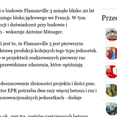
 o budowie Flamanville 3 minęło blisko 20 lat
Prze
niego bloku jądrowego we Francji. W tym
ncji i doświadczeń przy budowie i
h - wskazuje Antoine Ménager.
jest to, że Flamanville 3 jest pierwszym
awę produkcji kolejnych tego typu jednostek.
 w projektach realizowanych pierwszy raz
eprzewidziane zdarzenia, które opóźniają
doszacowanie złożoności projektu i ilości prac.
r EPR potrzeba dwa razy więcej betonu i rur i
w konwencjonalnych jednostkach - dodaje
o ok. 400 tys. metrów sześciennych betonu,