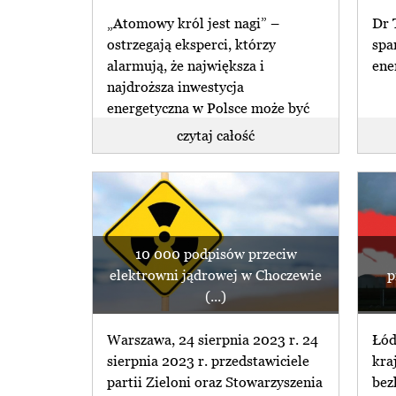
„Atomowy król jest nagi” –
Dr 
ostrzegają eksperci, którzy
spa
alarmują, że największa i
ene
najdroższa inwestycja
energetyczna w Polsce może być
realizowana (...)
czytaj całość
10 000 podpisów przeciw
elektrowni jądrowej w Choczewie
p
(...)
Warszawa, 24 sierpnia 2023 r. 24
Łód
sierpnia 2023 r. przedstawiciele
kra
partii Zieloni oraz Stowarzyszenia
bez