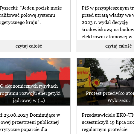
Tyszecki: "Jeden pocisk może
PiS w przyspieszonym tr
raliżować połowę systemu
przed utratą władzy we 
rgetycznego kraju".
2023 r. wydał decyzję
środowiskową na budo
elektrowni atomowej w
Choczewie (...)
czytaj całość
czytaj całość
O ekonomicznych ryzykach
rogramu rozwoju energetyki
Protest przeciwko at
jądrowej w (...)
Wybrzeżu.
ź 23.08.2023 Dominujące w
Przedstawiciele EKO-U
jowej przestrzeni publicznej
uczestniczyli 19 lipca 2
krytyczne poparcie dla
regularnym proteście