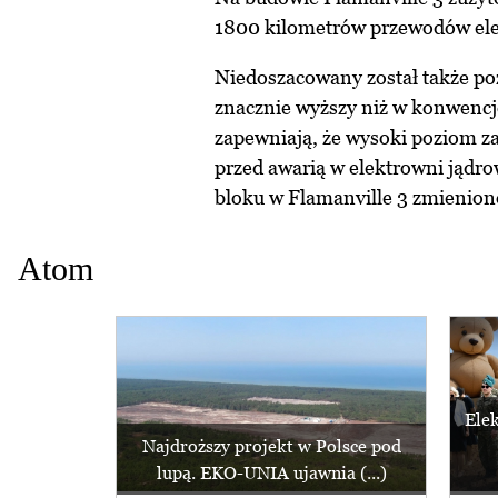
1800 kilometrów przewodów elek
Niedoszacowany został także po
znacznie wyższy niż w konwencj
zapewniają, że wysoki poziom z
przed awarią w elektrowni jądro
bloku w Flamanville 3 zmienion
Atom
Ele
Najdroższy projekt w Polsce pod
lupą. EKO-UNIA ujawnia (...)