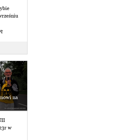
ybie
wrześniu
wę
omowi na
NII
023r w