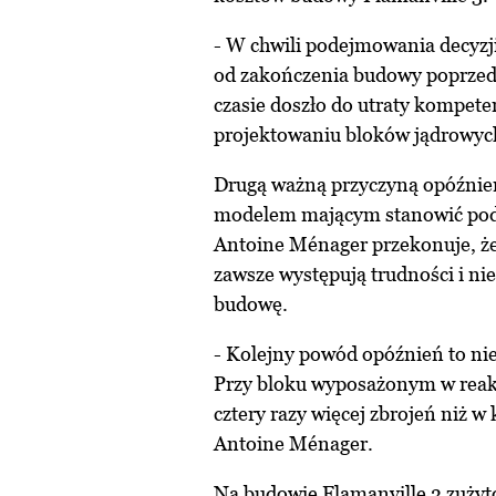
- W chwili podejmowania decyzji
od zakończenia budowy poprzed
czasie doszło do utraty kompete
projektowaniu bloków jądrowyc
Drugą ważną przyczyną opóźnień 
modelem mającym stanowić podst
Antoine Ménager przekonuje, że
zawsze występują trudności i ni
budowę.
- Kolejny powód opóźnień to nie
Przy bloku wyposażonym w reakto
cztery razy więcej zbrojeń niż 
Antoine Ménager.
Na budowie Flamanville 3 zużyt