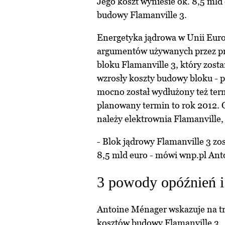
Jego koszt wyniesie ok. 8,5 ml
budowy Flamanville 3.
Energetyka jądrowa w Unii Europ
argumentów używanych przez pr
bloku Flamanville 3, który zos
wzrosły koszty budowy bloku - 
mocno został wydłużony też term
planowany termin to rok 2012. 
należy elektrownia Flamanville, 
- Blok jądrowy Flamanville 3 zo
8,5 mld euro - mówi wnp.pl Ant
3 powody opóźnień i
Antoine Ménager wskazuje na tr
kosztów budowy Flamanville 3.