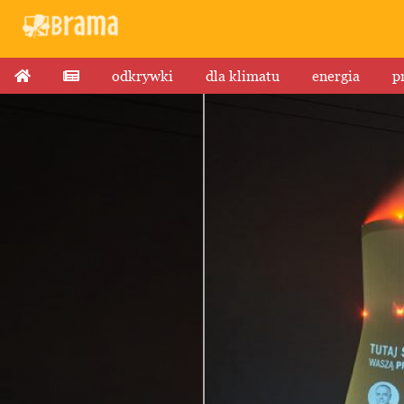
odkrywki
dla klimatu
energia
p