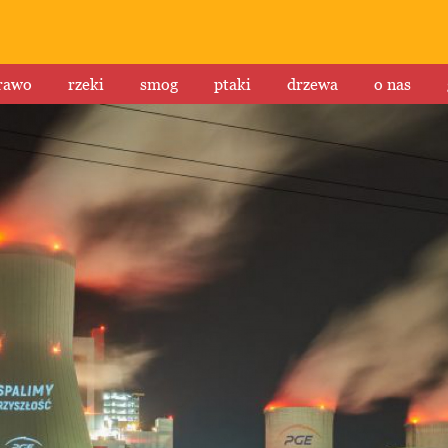
rawo
rzeki
smog
ptaki
drzewa
o nas