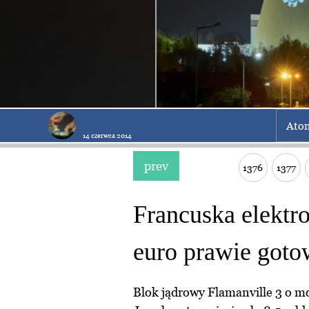
Ato
14 czerwca 2014
prev
1376
1377
Francuska elektr
euro prawie goto
Blok jądrowy Flamanville 3 o m