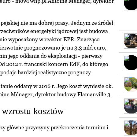
d euro - mówi wnp.pl Antoine Ménager, dyrektor
ejskiej nie ma dobrej prasy. Jednym ze źródeł
zeciwników energetyki jądrowej jest budowa
tanie wyposażony w reaktor EPR. Znacząco
pierwotnie prognozowano je na 3,3 mld euro,
in jego oddania do eksploatacji - pierwszy
Od 2012 r. francuski koncern EdF, do którego
podaje bardziej realistyczne prognozy.
stanie oddany w 2016 r. Jego koszt wyniesie ok.
oine Ménager, dyrektor budowy Flamanville 3.
 wzrostu kosztów
zy główne przyczyny przekroczenia terminu i