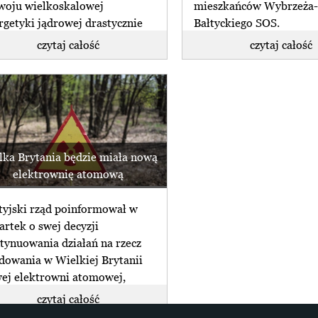
woju wielkoskalowej
mieszkańców Wybrzeża
rgetyki jądrowej drastycznie
Bałtyckiego SOS.
trastuje ze stanem zastoju w
czytaj całość
czytaj całość
m (...)
lka Brytania będzie miała nową
elektrownię atomową
tyjski rząd poinformował w
artek o swej decyzji
tynuowania działań na rzecz
dowania w Wielkiej Brytanii
ej elektrowni atomowej,
czytaj całość